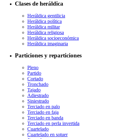
Clases de heráldica
Heráldica gentilicia
Heráldica política
Heráldica militar
Heráldica religiosa
Heráldica socioeconómica
Heráldica imaginaria
Particiones y reparticiones
Pleno
Partido
Cortado
Tronchado
Tajado
Adiestrado
Siniestrado
Terciado en palo
Terciado en faja
Terciado en banda
Terciado en perla invertida
Cuartelado
Cuartelado en sotuer