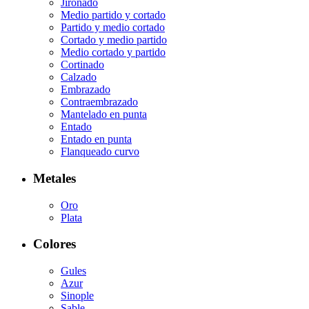
Jironado
Medio partido y cortado
Partido y medio cortado
Cortado y medio partido
Medio cortado y partido
Cortinado
Calzado
Embrazado
Contraembrazado
Mantelado en punta
Entado
Entado en punta
Flanqueado curvo
Metales
Oro
Plata
Colores
Gules
Azur
Sinople
Sable