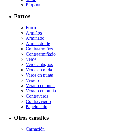
Púrpura
Forros
Forro
Armiños
Armiñado
Armiñado de
Contraarmiños
Contraarmiñado
Veros
Veros antiguos
Veros en onda
Veros en punta
Verado
Verado en onda
Verado en punta
Contraveros
Contraverado
Papelonado
Otros esmaltes
Carnación