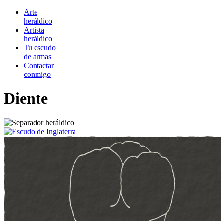
Arte
heráldico
Artista
heráldico
Tu escudo
de armas
Contactar
conmigo
Diente