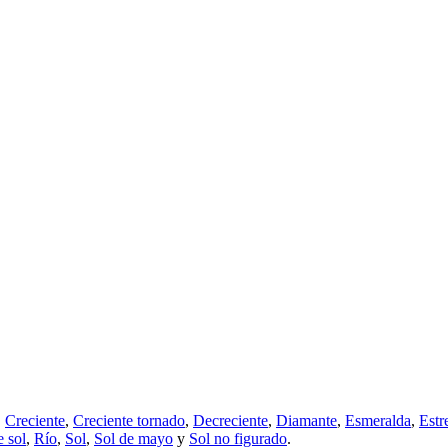
,
Creciente
,
Creciente tornado
,
Decreciente
,
Diamante
,
Esmeralda
,
Estr
 sol
,
Río
,
Sol
,
Sol de mayo
y
Sol no figurado
.