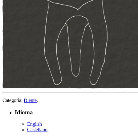
Categoría:
Diente
.
Idioma
English
Castellano