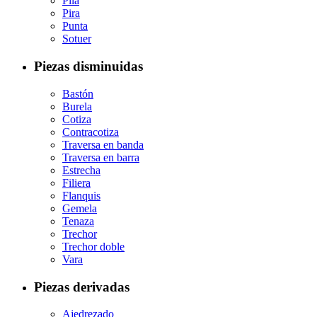
Pila
Pira
Punta
Sotuer
Piezas disminuidas
Bastón
Burela
Cotiza
Contracotiza
Traversa en banda
Traversa en barra
Estrecha
Filiera
Flanquis
Gemela
Tenaza
Trechor
Trechor doble
Vara
Piezas derivadas
Ajedrezado