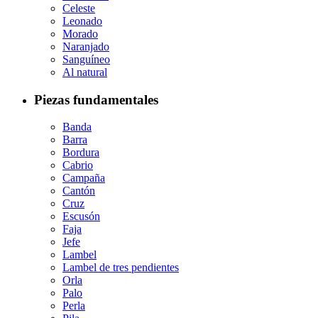
Celeste
Leonado
Morado
Naranjado
Sanguíneo
Al natural
Piezas fundamentales
Banda
Barra
Bordura
Cabrio
Campaña
Cantón
Cruz
Escusón
Faja
Jefe
Lambel
Lambel de tres pendientes
Orla
Palo
Perla