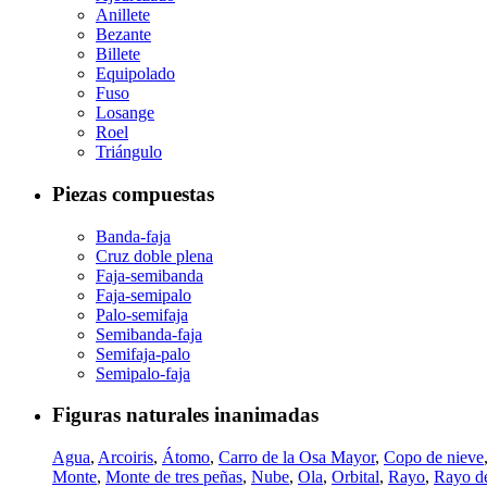
Anillete
Bezante
Billete
Equipolado
Fuso
Losange
Roel
Triángulo
Piezas compuestas
Banda-faja
Cruz doble plena
Faja-semibanda
Faja-semipalo
Palo-semifaja
Semibanda-faja
Semifaja-palo
Semipalo-faja
Figuras naturales inanimadas
Agua
,
Arcoiris
,
Átomo
,
Carro de la Osa Mayor
,
Copo de nieve
Monte
,
Monte de tres peñas
,
Nube
,
Ola
,
Orbital
,
Rayo
,
Rayo de