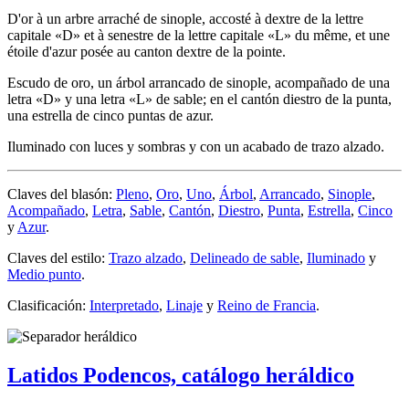
D'or à un arbre arraché de sinople, accosté à dextre de la lettre
capitale «D» et à senestre de la lettre capitale «L» du même, et une
étoile d'azur posée au canton dextre de la pointe.
Escudo de oro, un árbol arrancado de sinople, acompañado de una
letra «D» y una letra «L» de sable; en el cantón diestro de la punta,
una estrella de cinco puntas de azur.
Iluminado con luces y sombras y con un acabado de trazo alzado.
Claves del blasón:
Pleno
,
Oro
,
Uno
,
Árbol
,
Arrancado
,
Sinople
,
Acompañado
,
Letra
,
Sable
,
Cantón
,
Diestro
,
Punta
,
Estrella
,
Cinco
y
Azur
.
Claves del estilo:
Trazo alzado
,
Delineado de sable
,
Iluminado
y
Medio punto
.
Clasificación:
Interpretado
,
Linaje
y
Reino de Francia
.
Latidos Podencos, catálogo heráldico