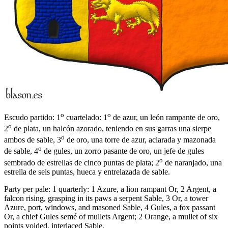
o
o
Escudo partido: 1
cuartelado: 1
de azur, un león rampante de oro,
o
2
de plata, un halcón azorado, teniendo en sus garras una sierpe
o
ambos de sable, 3
de oro, una torre de azur, aclarada y mazonada
o
de sable, 4
de gules, un zorro pasante de oro, un jefe de gules
o
sembrado de estrellas de cinco puntas de plata; 2
de naranjado, una
estrella de seis puntas, hueca y entrelazada de sable.
Party per pale: 1 quarterly: 1 Azure, a lion rampant Or, 2 Argent, a
falcon rising, grasping in its paws a serpent Sable, 3 Or, a tower
Azure, port, windows, and masoned Sable, 4 Gules, a fox passant
Or, a chief Gules semé of mullets Argent; 2 Orange, a mullet of six
points voided, interlaced Sable.