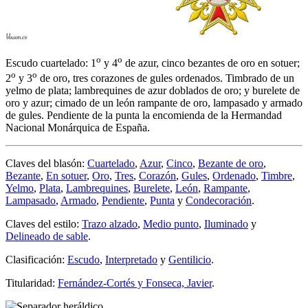
o
o
Escudo cuartelado: 1
y 4
de azur, cinco bezantes de oro en sotuer;
o
o
2
y 3
de oro, tres corazones de gules ordenados. Timbrado de un
yelmo de plata; lambrequines de azur doblados de oro; y burelete de
oro y azur; cimado de un león rampante de oro, lampasado y armado
de gules. Pendiente de la punta la encomienda de la Hermandad
Nacional Monárquica de España.
Claves del blasón:
Cuartelado
,
Azur
,
Cinco
,
Bezante de oro
,
Bezante
,
En sotuer
,
Oro
,
Tres
,
Corazón
,
Gules
,
Ordenado
,
Timbre
,
Yelmo
,
Plata
,
Lambrequines
,
Burelete
,
León
,
Rampante
,
Lampasado
,
Armado
,
Pendiente
,
Punta
y
Condecoración
.
Claves del estilo:
Trazo alzado
,
Medio punto
,
Iluminado
y
Delineado de sable
.
Clasificación:
Escudo
,
Interpretado
y
Gentilicio
.
Titularidad:
Fernández-Cortés y Fonseca, Javier
.