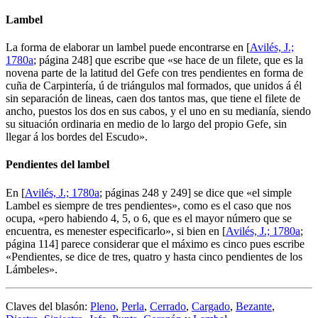
Lambel
La forma de elaborar un lambel puede encontrarse en [
Avilés, J.;
1780a
; página 248] que escribe que «
se hace de un filete, que es la
novena parte de la latitud del Gefe con tres pendientes en forma de
cuña de Carpintería, ú de triángulos mal formados, que unidos á él
sin separación de lineas, caen dos tantos mas, que tiene el filete de
ancho, puestos los dos en sus cabos, y el uno en su medianía, siendo
su situación ordinaria en medio de lo largo del propio Gefe, sin
llegar á los bordes del Escudo
».
Pendientes del lambel
En [
Avilés, J.; 1780a
; páginas 248 y 249] se dice que «
el simple
Lambel es siempre de tres pendientes
», como es el caso que nos
ocupa, «
pero habiendo 4, 5, o 6, que es el mayor número que se
encuentra, es menester especificarlo
», si bien en [
Avilés, J.; 1780a
;
página 114] parece considerar que el máximo es cinco pues escribe
«
Pendientes, se dice de tres, quatro y hasta cinco pendientes de los
Lámbeles
».
Claves del blasón:
Pleno
,
Perla
,
Cerrado
,
Cargado
,
Bezante
,