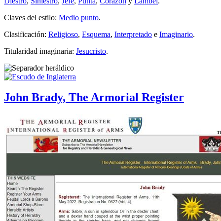
Diestro
,
Siniestro
,
Jefe
,
Punta
,
Corazón
y
Lambel
.
Claves del estilo:
Medio punto
.
Clasificación:
Religioso
,
Esquema
,
Interpretado
e
Imaginario
.
Titularidad imaginaria:
Jesucristo
.
John Brady, The Armorial Register