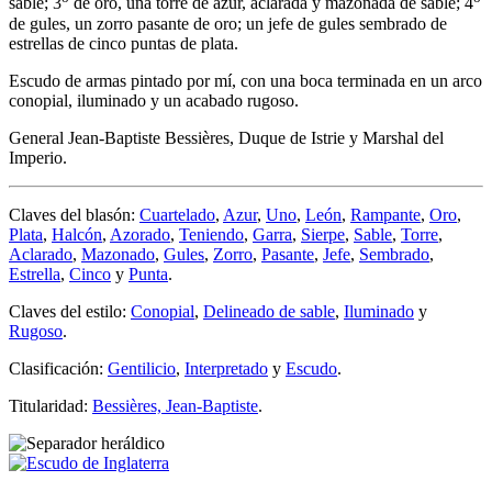
sable; 3
de oro, una torre de azur, aclarada y mazonada de sable; 4
de gules, un zorro pasante de oro; un jefe de gules sembrado de
estrellas de cinco puntas de plata.
Escudo de armas pintado por mí, con una boca terminada en un arco
conopial, iluminado y un acabado rugoso.
General Jean-Baptiste Bessières, Duque de Istrie y Marshal del
Imperio.
Claves del blasón:
Cuartelado
,
Azur
,
Uno
,
León
,
Rampante
,
Oro
,
Plata
,
Halcón
,
Azorado
,
Teniendo
,
Garra
,
Sierpe
,
Sable
,
Torre
,
Aclarado
,
Mazonado
,
Gules
,
Zorro
,
Pasante
,
Jefe
,
Sembrado
,
Estrella
,
Cinco
y
Punta
.
Claves del estilo:
Conopial
,
Delineado de sable
,
Iluminado
y
Rugoso
.
Clasificación:
Gentilicio
,
Interpretado
y
Escudo
.
Titularidad:
Bessières, Jean-Baptiste
.