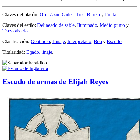
Claves del blasón:
Oro
,
Azur
,
Gules
,
Tres
,
Burela
y
Punta
.
Claves del estilo:
Delineado de sable
,
Iluminado
,
Medio punto
y
Trazo alzado
.
Clasificación:
Gentilicio
,
Linaje
,
Interpretado
,
Boa
y
Escudo
.
Titularidad:
Egado, linaje
.
Escudo de armas de Elijah Reyes