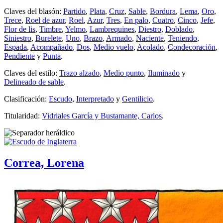
Claves del blasón:
Partido
,
Plata
,
Cruz
,
Sable
,
Bordura
,
Lema
,
Oro
,
Trece
,
Roel de azur
,
Roel
,
Azur
,
Tres
,
En palo
,
Cuatro
,
Cinco
,
Jefe
,
Flor de lis
,
Timbre
,
Yelmo
,
Lambrequines
,
Diestro
,
Doblado
,
Siniestro
,
Burelete
,
Uno
,
Brazo
,
Armado
,
Naciente
,
Teniendo
,
Espada
,
Acompañado
,
Dos
,
Medio vuelo
,
Acolado
,
Condecoración
,
Pendiente
y
Punta
.
Claves del estilo:
Trazo alzado
,
Medio punto
,
Iluminado
y
Delineado de sable
.
Clasificación:
Escudo
,
Interpretado
y
Gentilicio
.
Titularidad:
Vidriales García y Bustamante, Carlos
.
Correa, Lorena