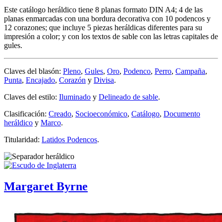
Este catálogo heráldico tiene 8 planas formato DIN A4; 4 de las
planas enmarcadas con una bordura decorativa con 10 podencos y
12 corazones; que incluye 5 piezas heráldicas diferentes para su
impresión a color; y con los textos de sable con las letras capitales de
gules.
Claves del blasón:
Pleno
,
Gules
,
Oro
,
Podenco
,
Perro
,
Campaña
,
Punta
,
Encajado
,
Corazón
y
Divisa
.
Claves del estilo:
Iluminado
y
Delineado de sable
.
Clasificación:
Creado
,
Socioeconómico
,
Catálogo
,
Documento
heráldico
y
Marco
.
Titularidad:
Latidos Podencos
.
Margaret Byrne