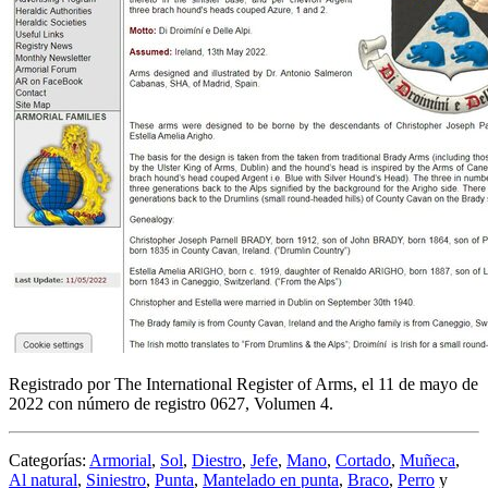
Registrado por The International Register of Arms, el 11 de mayo de
2022 con número de registro 0627, Volumen 4.
Categorías:
Armorial
,
Sol
,
Diestro
,
Jefe
,
Mano
,
Cortado
,
Muñeca
,
Al natural
,
Siniestro
,
Punta
,
Mantelado en punta
,
Braco
,
Perro
y