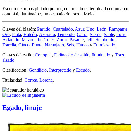
Escudo de armas pintado por mí, con una boca terminada en un arco
conopial, iluminado y un acabado de trazo alzado.
Claves del blasón:
Partido
,
Cuartelado
,
Azur
,
Uno
,
León
,
Rampante
,
Oro
,
Plata
,
Halcón
,
Azorado
,
Teniendo
,
Garra
,
Sierpe
,
Sable
,
Torre
,
Aclarado
,
Mazonado
,
Gules
,
Zorro
,
Pasante
,
Jefe
,
Sembrado
,
Estrella
,
Cinco
,
Punta
,
Naranjado
,
Seis
,
Hueco
y
Entrelazado
.
Claves del estilo:
Conopial
,
Delineado de sable
,
Iluminado
y
Trazo
alzado
.
Clasificación:
Gentilicio
,
Interpretado
y
Escudo
.
Titularidad:
Correa, Lorena
.
Egado, linaje