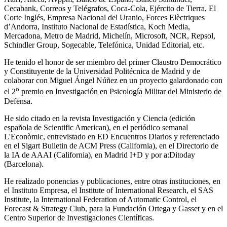
Cecabank, Correos y Telégrafos, Coca-Cola, Ejército de Tierra, El
Corte Inglés, Empresa Nacional del Uranio, Forces Elèctriques
d’Andorra, Instituto Nacional de Estadística, Koch Media,
Mercadona, Metro de Madrid, Michelín, Microsoft, NCR, Repsol,
Schindler Group, Sogecable, Telefónica, Unidad Editorial, etc.
He tenido el honor de ser miembro del primer Claustro Democrático
y Constituyente de la Universidad Politécnica de Madrid y de
colaborar con Miguel Ángel Núñez en un proyecto galardonado con
o
el 2
premio en Investigación en Psicología Militar del Ministerio de
Defensa.
He sido citado en la revista Investigación y Ciencia (edición
española de Scientific American), en el periódico semanal
L'Econòmic, entrevistado en ED Encuentros Diarios y referenciado
en el Sigart Bulletin de ACM Press (California), en el Directorio de
la IA de AAAI (California), en Madrid I+D y por a:Ditoday
(Barcelona).
He realizado ponencias y publicaciones, entre otras instituciones, en
el Instituto Empresa, el Institute of International Research, el SAS
Institute, la International Federation of Automatic Control, el
Forecast & Strategy Club, para la Fundación Ortega y Gasset y en el
Centro Superior de Investigaciones Científicas.