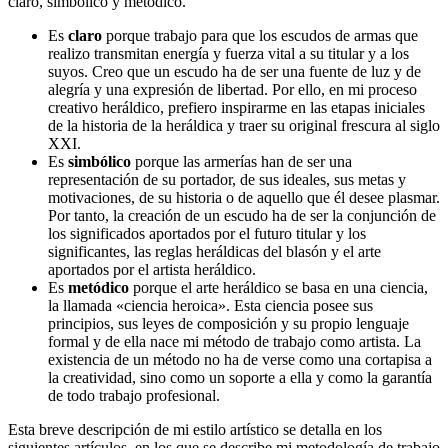
claro, simbólico y metódico.
Es
claro
porque trabajo para que los escudos de armas que
realizo transmitan energía y fuerza vital a su titular y a los
suyos. Creo que un escudo ha de ser una fuente de luz y de
alegría y una expresión de libertad. Por ello, en mi proceso
creativo heráldico, prefiero inspirarme en las etapas iniciales
de la historia de la heráldica y traer su original frescura al siglo
XXI.
Es
simbólico
porque las armerías han de ser una
representación de su portador, de sus ideales, sus metas y
motivaciones, de su historia o de aquello que él desee plasmar.
Por tanto, la creación de un escudo ha de ser la conjunción de
los significados aportados por el futuro titular y los
significantes, las reglas heráldicas del blasón y el arte
aportados por el artista heráldico.
Es
metódico
porque el arte heráldico se basa en una ciencia,
la llamada «
ciencia heroica
». Esta ciencia posee sus
principios, sus leyes de composición y su propio lenguaje
formal y de ella nace mi método de trabajo como artista. La
existencia de un método no ha de verse como una cortapisa a
la creatividad, sino como un soporte a ella y como la garantía
de todo trabajo profesional.
Esta breve descripción de mi estilo artístico se detalla en los
siguientes artículos, en los que se describe mi metodología de trabajo