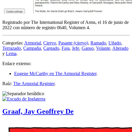
Registrado por The International Register of Arms, el 16 de junio de
2022 con número de registro 0640, Volumen 4.
Categorías:
Armorial
,
Ciervo
,
Pasante (ciervo)
,
Ramado
,
Uñado
,
Terrazado
,
Campaña
,
Cargado
,
Faja
,
Jefe
,
Ganso
,
Volante
,
Alterado
y
Lema
.
Enlace externo:
Eugene McCarthy en The Armorial Register
.
Raíz:
The Armorial Register
.
Graaf, Jay Geoffrey De