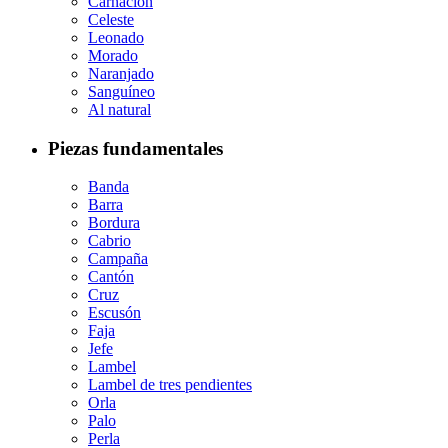
Carnación
Celeste
Leonado
Morado
Naranjado
Sanguíneo
Al natural
Piezas fundamentales
Banda
Barra
Bordura
Cabrio
Campaña
Cantón
Cruz
Escusón
Faja
Jefe
Lambel
Lambel de tres pendientes
Orla
Palo
Perla