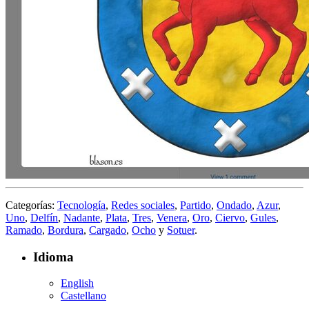
Categorías:
Tecnología
,
Redes sociales
,
Partido
,
Ondado
,
Azur
,
Uno
,
Delfín
,
Nadante
,
Plata
,
Tres
,
Venera
,
Oro
,
Ciervo
,
Gules
,
Ramado
,
Bordura
,
Cargado
,
Ocho
y
Sotuer
.
Idioma
English
Castellano