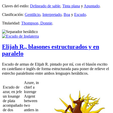
Claves del estilo:
Delineado de sable
,
Tinta plana
y
Apuntado
.
Clasificación:
Gentilicio
,
Interpretado
,
Boa
y
Escudo
.
Titularidad:
Thompson, Donnie
.
Elijah R., blasones estructurados y en
paralelo
Escudo de armas de Elijah R. pintado por mí, con el blasón escrito
en castellano e inglés de forma estructurada para poner de relieve el
estrecho paralelismo entre ambos lenguajes heráldicos.
Azure, in
Escudo de
chief a
azur, en jefe
lozenge
un losange
Argent
de plata
between
acompañado
two
de dos
antlers in