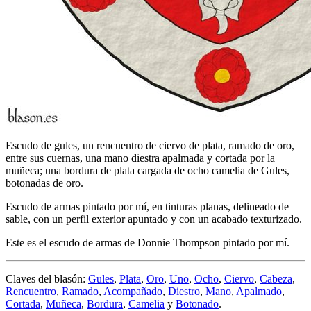
Escudo de gules, un rencuentro de ciervo de plata, ramado de oro,
entre sus cuernas, una mano diestra apalmada y cortada por la
muñeca; una bordura de plata cargada de ocho camelia de Gules,
botonadas de oro.
Escudo de armas pintado por mí, en tinturas planas, delineado de
sable, con un perfil exterior apuntado y con un acabado texturizado.
Este es el escudo de armas de Donnie Thompson pintado por mí.
Claves del blasón:
Gules
,
Plata
,
Oro
,
Uno
,
Ocho
,
Ciervo
,
Cabeza
,
Rencuentro
,
Ramado
,
Acompañado
,
Diestro
,
Mano
,
Apalmado
,
Cortada
,
Muñeca
,
Bordura
,
Camelia
y
Botonado
.