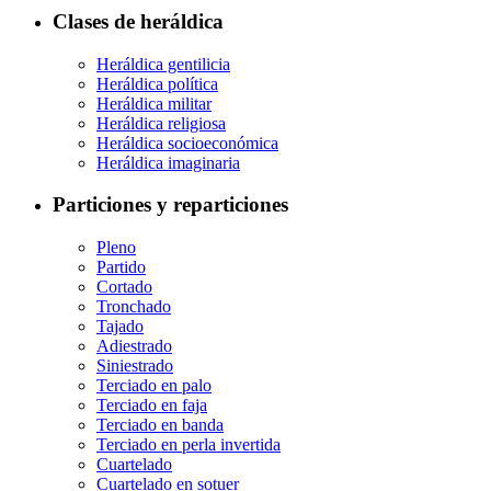
Clases de heráldica
Heráldica gentilicia
Heráldica política
Heráldica militar
Heráldica religiosa
Heráldica socioeconómica
Heráldica imaginaria
Particiones y reparticiones
Pleno
Partido
Cortado
Tronchado
Tajado
Adiestrado
Siniestrado
Terciado en palo
Terciado en faja
Terciado en banda
Terciado en perla invertida
Cuartelado
Cuartelado en sotuer