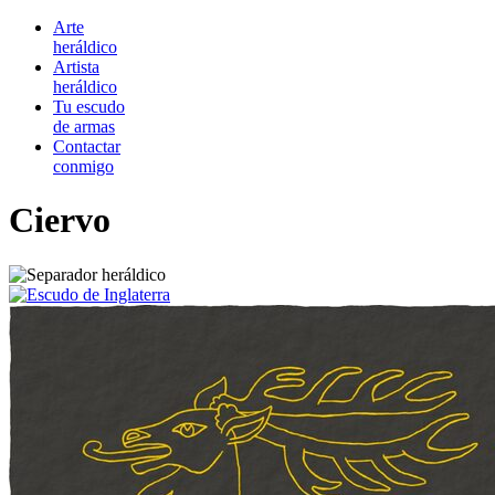
Arte
heráldico
Artista
heráldico
Tu escudo
de armas
Contactar
conmigo
Ciervo