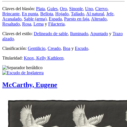
Claves del blasón:
Plata
,
Gules
,
Oro
,
Sinople
,
Uno
,
Ciervo
,
Brincante
,
En punta
,
Bellota
,
Hojado
,
Tallado
,
Al natural
,
Jefe
,
Acanalado
,
Sable (arma)
,
Espada
,
Puesto en faja
,
Alterado
,
Resaltado
,
Rosa
,
Lema
y
Filacteria
.
Claves del estilo:
Delineado de sable
,
Iluminado
,
Apuntado
y
Trazo
alzado
.
Clasificación:
Gentilicio
,
Creado
,
Boa
y
Escudo
.
Titularidad:
Knox, Kelly Kathleen
.
McCarthy, Eugene