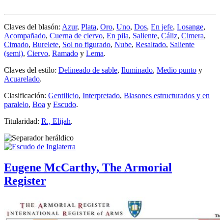
Claves del blasón:
Azur
,
Plata
,
Oro
,
Uno
,
Dos
,
En jefe
,
Losange
,
Acompañado
,
Cuerna de ciervo
,
En pila
,
Saliente
,
Cáliz
,
Cimera
,
Cimado
,
Burelete
,
Sol no figurado
,
Nube
,
Resaltado
,
Saliente
(semi)
,
Ciervo
,
Ramado
y
Lema
.
Claves del estilo:
Delineado de sable
,
Iluminado
,
Medio punto
y
Acuarelado
.
Clasificación:
Gentilicio
,
Interpretado
,
Blasones estructurados y en
paralelo
,
Boa
y
Escudo
.
Titularidad:
R., Elijah
.
Eugene McCarthy, The Armorial
Register