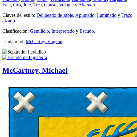
Faja
,
Oro
,
Jefe
,
Tres
,
Ganso
,
Volante
y
Alterado
.
Claves del estilo:
Delineado de sable
,
Apuntado
,
Iluminado
y
Trazo
alzado
.
Clasificación:
Gentilicio
,
Interpretado
y
Escudo
.
Titularidad:
McCarthy, Eugene
.
McCartney, Michael