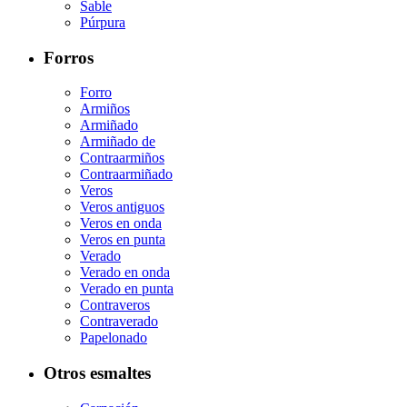
Sable
Púrpura
Forros
Forro
Armiños
Armiñado
Armiñado de
Contraarmiños
Contraarmiñado
Veros
Veros antiguos
Veros en onda
Veros en punta
Verado
Verado en onda
Verado en punta
Contraveros
Contraverado
Papelonado
Otros esmaltes