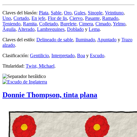
Claves del blasón:
Plata
,
Sable
,
Oro
,
Gules
,
Sinople
,
Veintiuno
,
Uno
,
Cortado
,
En jefe
,
Flor de lis
,
Ciervo
,
Pasante
,
Ramado
,
Teniendo
,
Ramita
,
Colletado
,
Burelete
,
Cimera
,
Cimado
,
Yelmo
,
Águila
,
Alterado
,
Lambrequines
,
Doblado
y
Lema
.
Claves del estilo:
Delineado de sable
,
Iluminado
,
Apuntado
y
Trazo
alzado
.
Clasificación:
Gentilicio
,
Interpretado
,
Boa
y
Escudo
.
Titularidad:
Twist, Michael
.
Donnie Thompson, tinta plana