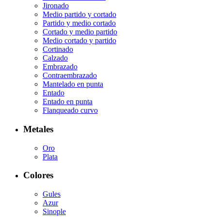
Jironado
Medio partido y cortado
Partido y medio cortado
Cortado y medio partido
Medio cortado y partido
Cortinado
Calzado
Embrazado
Contraembrazado
Mantelado en punta
Entado
Entado en punta
Flanqueado curvo
Metales
Oro
Plata
Colores
Gules
Azur
Sinople