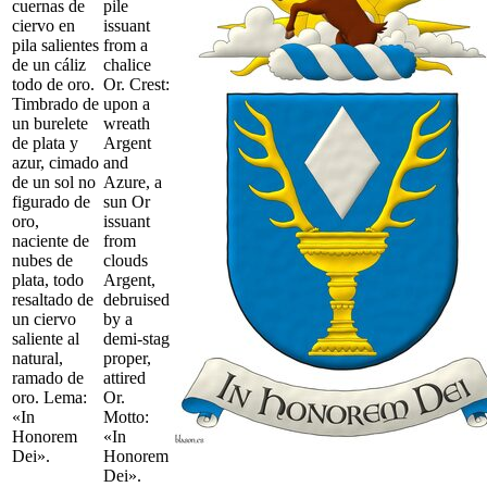
cuernas de
pile
ciervo en
issuant
pila salientes
from a
de un cáliz
chalice
todo de oro.
Or. Crest:
Timbrado de
upon a
un burelete
wreath
de plata y
Argent
azur, cimado
and
de un sol no
Azure, a
figurado de
sun Or
oro,
issuant
naciente de
from
nubes de
clouds
plata, todo
Argent,
resaltado de
debruised
un ciervo
by a
saliente al
demi-stag
natural,
proper,
ramado de
attired
oro. Lema:
Or.
«In
Motto:
Honorem
«In
Dei».
Honorem
Dei».