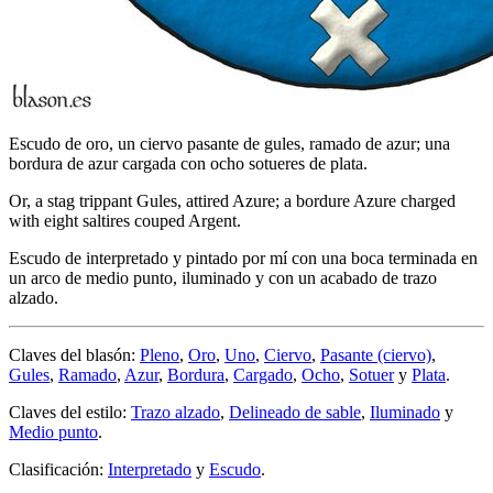
Escudo de oro, un ciervo pasante de gules, ramado de azur; una
bordura de azur cargada con ocho sotueres de plata.
Or, a stag trippant Gules, attired Azure; a bordure Azure charged
with eight saltires couped Argent.
Escudo de interpretado y pintado por mí con una boca terminada en
un arco de medio punto, iluminado y con un acabado de trazo
alzado.
Claves del blasón:
Pleno
,
Oro
,
Uno
,
Ciervo
,
Pasante (ciervo)
,
Gules
,
Ramado
,
Azur
,
Bordura
,
Cargado
,
Ocho
,
Sotuer
y
Plata
.
Claves del estilo:
Trazo alzado
,
Delineado de sable
,
Iluminado
y
Medio punto
.
Clasificación:
Interpretado
y
Escudo
.