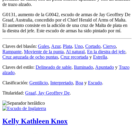
de trazo alzado.
G0131, aumento de la G0042, escudo de armas de Jay Geoffrey De
Graaf, Australia, concedido por el Chief Herald of Arms of Malta.
El aumento consiste en la adición de una cruz de Malta de plata en
la diestra del jefe. Este escudo de armas ha sido pintado por mí.
Claves del blasón:
Gules
,
Azur
,
Plata
,
Uno
,
Cortado
,
Ciervo
,
Rampante
,
Moviente de la punta
,
Al natural
,
En la diestra del jefe
,
Cruz aguzada de ocho puntas
,
Cruz recortada
y
Estrella
.
Claves del estilo:
Delineado de sable
,
Iluminado
,
Apuntado
y
Trazo
alzado
.
Clasificación:
Gentilicio
,
Interpretado
,
Boa
y
Escudo
.
Titularidad:
Graaf, Jay Geoffrey De
.
Kelly Kathleen Knox