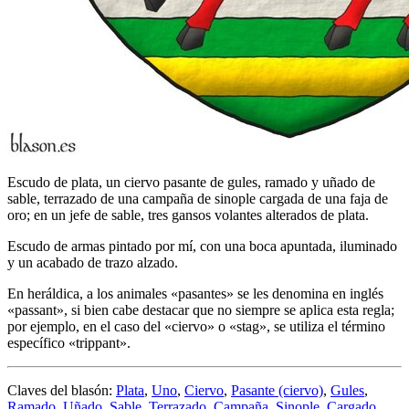
Escudo de plata, un ciervo pasante de gules, ramado y uñado de
sable, terrazado de una campaña de sinople cargada de una faja de
oro; en un jefe de sable, tres gansos volantes alterados de plata.
Escudo de armas pintado por mí, con una boca apuntada, iluminado
y un acabado de trazo alzado.
En heráldica, a los animales «
pasantes
» se les denomina en inglés
«
passant
», si bien cabe destacar que no siempre se aplica esta regla;
por ejemplo, en el caso del «
ciervo
» o «
stag
», se utiliza el término
específico «
trippant
».
Claves del blasón:
Plata
,
Uno
,
Ciervo
,
Pasante (ciervo)
,
Gules
,
Ramado
,
Uñado
,
Sable
,
Terrazado
,
Campaña
,
Sinople
,
Cargado
,