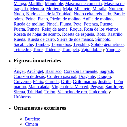
Manga
,
Martillo
,
Mandoble
,
Máscara de comedia
,
Máscara de
tragedia
,
Menorá
,
Mortero
,
Maja
,
Minarete
,
Muralla
,
Número
,
Nudo
,
Nudo celta de la Trinidad
,
Nudo celta trebolado
,
Par de
odres
,
Peine
,
Piano
,
Piedra de molino
,
Anilla de molino
,
Rueda de molino
,
Pincel
,
Pluma
,
Pote
,
Potenza
,
Puente
,
Puerta
,
Puñeta
,
Reloj de arena
,
Roque
,
Rosa de los vientos
,
Roseta de hojas de acanto
,
Roseta de espuela
,
Roto
,
Rastrillo
,
Rueda
,
Rueda de carro
,
Sierra de dos manos
,
Símbolo
,
Sacabuche
,
Tambor
,
Taparrabos
,
Tejadillo
,
Sólido geométrico
,
Tetraedro
,
Torre
,
Tridente
,
Trompeta
,
Vajra doble
y
Yunque
.
Figuras inmateriales
Ángel
,
Arcángel
,
Basilisco
,
Corazón llameante
,
Sagrado
Corazón de Jesús
,
Cordero pascual
,
Dragante
,
Dragón
,
Guiverno
,
Fénix
,
Garuda
,
Grifo
,
Grifo marino
,
Justicia
,
León
marino
,
Mano alada
,
Virgen de la Merced
,
Pegaso
,
San Jorge
,
Sirena
,
Trinidad
,
Tritón
,
Vellocino de oro
,
Unicornio
y
Uróboros
.
Ornamentos exteriores
Burelete
Cimera