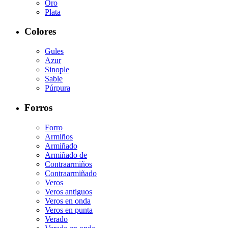
Oro
Plata
Colores
Gules
Azur
Sinople
Sable
Púrpura
Forros
Forro
Armiños
Armiñado
Armiñado de
Contraarmiños
Contraarmiñado
Veros
Veros antiguos
Veros en onda
Veros en punta
Verado