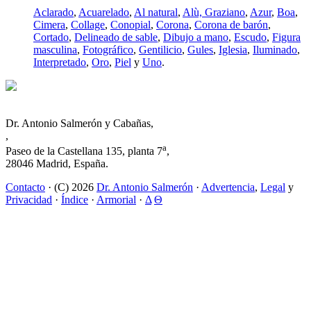
Aclarado
,
Acuarelado
,
Al natural
,
Alù, Graziano
,
Azur
,
Boa
,
Cimera
,
Collage
,
Conopial
,
Corona
,
Corona de barón
,
Cortado
,
Delineado de sable
,
Dibujo a mano
,
Escudo
,
Figura
masculina
,
Fotográfico
,
Gentilicio
,
Gules
,
Iglesia
,
Iluminado
,
Interpretado
,
Oro
,
Piel
y
Uno
.
Dr. Antonio Salmerón y Cabañas,
,
a
Paseo de la Castellana 135, planta 7
,
28046 Madrid, España.
Contacto
· (C) 2026
Dr. Antonio Salmerón
·
Advertencia
,
Legal
y
Privacidad
·
Índice
·
Armorial
·
Δ
Θ