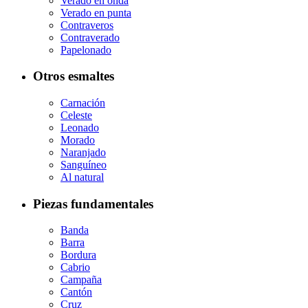
Verado en onda
Verado en punta
Contraveros
Contraverado
Papelonado
Otros esmaltes
Carnación
Celeste
Leonado
Morado
Naranjado
Sanguíneo
Al natural
Piezas fundamentales
Banda
Barra
Bordura
Cabrio
Campaña
Cantón
Cruz