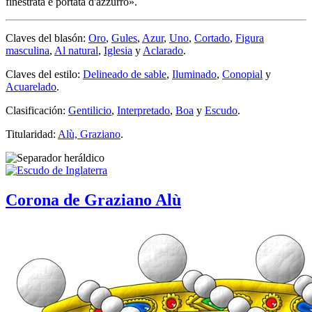
finestrata e portata d'azzurro
».
Claves del blasón:
Oro
,
Gules
,
Azur
,
Uno
,
Cortado
,
Figura
masculina
,
Al natural
,
Iglesia
y
Aclarado
.
Claves del estilo:
Delineado de sable
,
Iluminado
,
Conopial
y
Acuarelado
.
Clasificación:
Gentilicio
,
Interpretado
,
Boa
y
Escudo
.
Titularidad:
Alù, Graziano
.
Corona de Graziano Alù