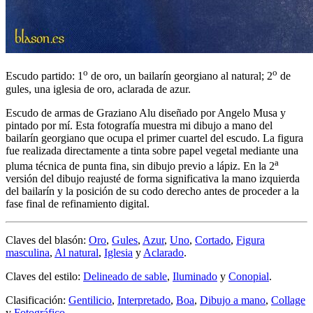
o
o
Escudo partido: 1
de oro, un bailarín georgiano al natural; 2
de
gules, una iglesia de oro, aclarada de azur.
Escudo de armas de Graziano Alu diseñado por Angelo Musa y
pintado por mí. Esta fotografía muestra mi dibujo a mano del
bailarín georgiano que ocupa el primer cuartel del escudo. La figura
fue realizada directamente a tinta sobre papel vegetal mediante una
a
pluma técnica de punta fina, sin dibujo previo a lápiz. En la 2
versión del dibujo reajusté de forma significativa la mano izquierda
del bailarín y la posición de su codo derecho antes de proceder a la
fase final de refinamiento digital.
Claves del blasón:
Oro
,
Gules
,
Azur
,
Uno
,
Cortado
,
Figura
masculina
,
Al natural
,
Iglesia
y
Aclarado
.
Claves del estilo:
Delineado de sable
,
Iluminado
y
Conopial
.
Clasificación:
Gentilicio
,
Interpretado
,
Boa
,
Dibujo a mano
,
Collage
y
Fotográfico
.