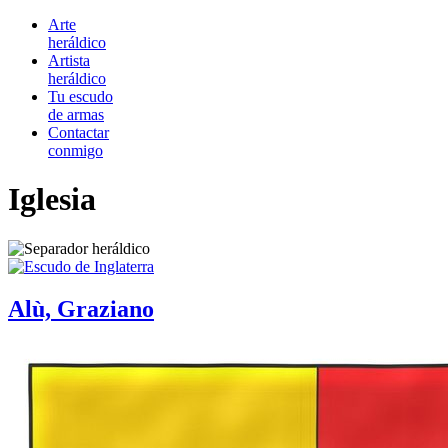
Arte
heráldico
Artista
heráldico
Tu escudo
de armas
Contactar
conmigo
Iglesia
Alù, Graziano