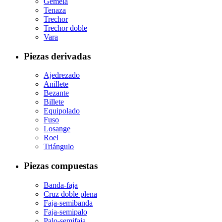
Gemela
Tenaza
Trechor
Trechor doble
Vara
Piezas derivadas
Ajedrezado
Anillete
Bezante
Billete
Equipolado
Fuso
Losange
Roel
Triángulo
Piezas compuestas
Banda-faja
Cruz doble plena
Faja-semibanda
Faja-semipalo
Palo-semifaja