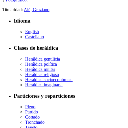
Titularidad:
Alù, Graziano
.
Idioma
English
Castellano
Clases de heráldica
Heráldica gentilicia
Heráldica política
Heráldica militar
Heráldica religiosa
Heráldica socioeconómica
Heráldica imaginaria
Particiones y reparticiones
Pleno
Partido
Cortado
Tronchado
Tajado