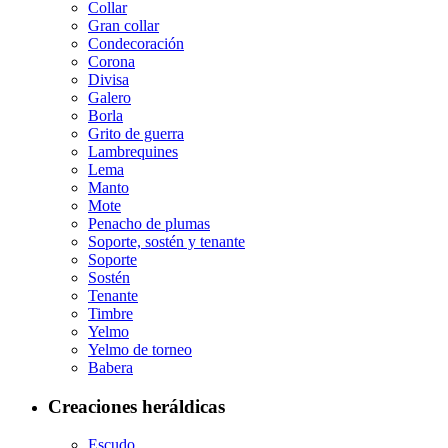
Collar
Gran collar
Condecoración
Corona
Divisa
Galero
Borla
Grito de guerra
Lambrequines
Lema
Manto
Mote
Penacho de plumas
Soporte, sostén y tenante
Soporte
Sostén
Tenante
Timbre
Yelmo
Yelmo de torneo
Babera
Creaciones heráldicas
Escudo