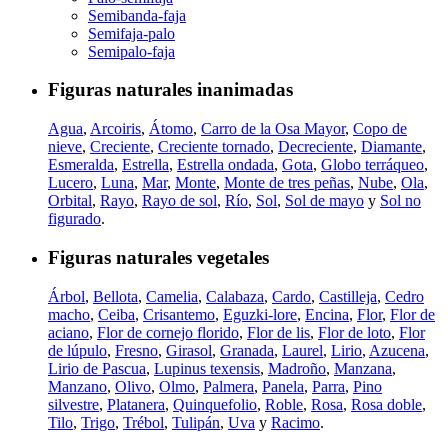
Semibanda-faja
Semifaja-palo
Semipalo-faja
Figuras naturales inanimadas
Agua
,
Arcoiris
,
Átomo
,
Carro de la Osa Mayor
,
Copo de
nieve
,
Creciente
,
Creciente tornado
,
Decreciente
,
Diamante
,
Esmeralda
,
Estrella
,
Estrella ondada
,
Gota
,
Globo terráqueo
,
Lucero
,
Luna
,
Mar
,
Monte
,
Monte de tres peñas
,
Nube
,
Ola
,
Orbital
,
Rayo
,
Rayo de sol
,
Río
,
Sol
,
Sol de mayo
y
Sol no
figurado
.
Figuras naturales vegetales
Árbol
,
Bellota
,
Camelia
,
Calabaza
,
Cardo
,
Castilleja
,
Cedro
macho
,
Ceiba
,
Crisantemo
,
Eguzki-lore
,
Encina
,
Flor
,
Flor de
aciano
,
Flor de cornejo florido
,
Flor de lis
,
Flor de loto
,
Flor
de lúpulo
,
Fresno
,
Girasol
,
Granada
,
Laurel
,
Lirio
,
Azucena
,
Lirio de Pascua
,
Lupinus texensis
,
Madroño
,
Manzana
,
Manzano
,
Olivo
,
Olmo
,
Palmera
,
Panela
,
Parra
,
Pino
silvestre
,
Platanera
,
Quinquefolio
,
Roble
,
Rosa
,
Rosa doble
,
Tilo
,
Trigo
,
Trébol
,
Tulipán
,
Uva
y
Racimo
.