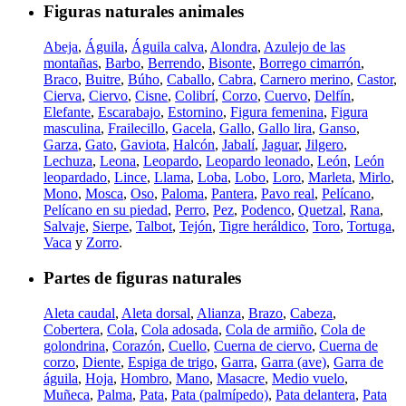
Figuras naturales animales
Abeja
,
Águila
,
Águila calva
,
Alondra
,
Azulejo de las
montañas
,
Barbo
,
Berrendo
,
Bisonte
,
Borrego cimarrón
,
Braco
,
Buitre
,
Búho
,
Caballo
,
Cabra
,
Carnero merino
,
Castor
,
Cierva
,
Ciervo
,
Cisne
,
Colibrí
,
Corzo
,
Cuervo
,
Delfín
,
Elefante
,
Escarabajo
,
Estornino
,
Figura femenina
,
Figura
masculina
,
Frailecillo
,
Gacela
,
Gallo
,
Gallo lira
,
Ganso
,
Garza
,
Gato
,
Gaviota
,
Halcón
,
Jabalí
,
Jaguar
,
Jilgero
,
Lechuza
,
Leona
,
Leopardo
,
Leopardo leonado
,
León
,
León
leopardado
,
Lince
,
Llama
,
Loba
,
Lobo
,
Loro
,
Marleta
,
Mirlo
,
Mono
,
Mosca
,
Oso
,
Paloma
,
Pantera
,
Pavo real
,
Pelícano
,
Pelícano en su piedad
,
Perro
,
Pez
,
Podenco
,
Quetzal
,
Rana
,
Salvaje
,
Sierpe
,
Talbot
,
Tejón
,
Tigre heráldico
,
Toro
,
Tortuga
,
Vaca
y
Zorro
.
Partes de figuras naturales
Aleta caudal
,
Aleta dorsal
,
Alianza
,
Brazo
,
Cabeza
,
Cobertera
,
Cola
,
Cola adosada
,
Cola de armiño
,
Cola de
golondrina
,
Corazón
,
Cuello
,
Cuerna de ciervo
,
Cuerna de
corzo
,
Diente
,
Espiga de trigo
,
Garra
,
Garra (ave)
,
Garra de
águila
,
Hoja
,
Hombro
,
Mano
,
Masacre
,
Medio vuelo
,
Muñeca
,
Palma
,
Pata
,
Pata (palmípedo)
,
Pata delantera
,
Pata