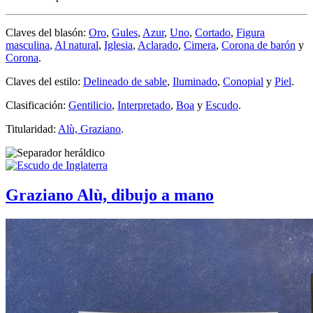
Claves del blasón:
Oro
,
Gules
,
Azur
,
Uno
,
Cortado
,
Figura
masculina
,
Al natural
,
Iglesia
,
Aclarado
,
Cimera
,
Corona de barón
y
Corona
.
Claves del estilo:
Delineado de sable
,
Iluminado
,
Conopial
y
Piel
.
Clasificación:
Gentilicio
,
Interpretado
,
Boa
y
Escudo
.
Titularidad:
Alù, Graziano
.
Graziano Alù, dibujo a mano