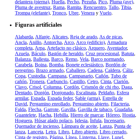
delantera (pierna)
,
Huella
,
Pecho
,
Pezuña
,
Pico
,
Pluma (ave)
,
Pluma de avestruz
,
Rama
,
Ramita
,
Rencuentro
,
Tallo
,
Tibia
,
Trompa (elefante)
,
Tronco
,
Ubre
,
Venera
y
Vuelo
.
Figuras artificiales
Alabarda
,
Alfanje
,
Alicates
,
Reja de arado
,
As de picas
,
Ancla
,
Anillo
,
Antorcha
,
Arco
,
Arco (edificio)
,
Armadura
completa
,
Arpa
,
Artefacto no clásico
,
Arquero
,
Aventador
,
Azuela
,
Báculo
,
Bastón de heraldo
,
Cruz procesional
,
Batuta
,
Balanza
,
Ballesta
,
Barco
,
Remo
,
Vela
,
Barco normando
,
Carabela
,
Boina
,
Bomba
,
Bonete eclesiástico
,
Bordón de
peregrino
,
Brazo armado
,
Caballero
,
Cadena
,
Caldera
,
Cáliz
,
Copa
,
Custodia
,
Campana
,
Campanario
,
Cañón
,
Tubo de
cañón
,
Tronera
,
Carbunclo
,
Castillo
,
Cetro
,
Cinta
,
Clarión
,
Clavo
,
Crisol
,
Columna
,
Cordón
,
Crismón de chi rho
,
Daga
,
Dentado
,
Donjón
,
Donjonado
,
Escalinata
,
Peldaño
,
Esfera
armilar
,
Espada
,
Espada feder
,
Sable (arma)
,
Estrella de
David
,
Pergamino enrollado
,
Pergamino abierto
,
Filacteria
,
Falda
,
Flecha
,
Garrote
,
Gavilla
,
Gavilla de tabaco
,
Guadaña
,
Guantelete
,
Hacha
,
Hebilla
,
Hierro de marcar
,
Hórreo
,
Hostia
,
Hoguera
,
Húsar alado polaco
,
Iglesia
,
Ínfula
,
Incensario
,
Quemador de incienso
,
Lámpara de aceite
,
Lanza
,
Punta de
lanza
,
Lanceta
,
Letra
,
Libro
,
Libro abierto
,
Libro cerrado
,
Cinta de registro
,
Página
,
Línea
,
Linterna
,
Llave
,
Lunel
,