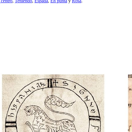
 centro
,
Teniendo
,
Espada
,
En punta
y
Rosa
.