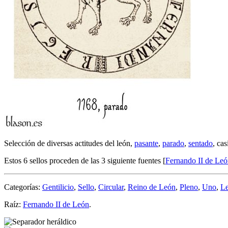
Selección de diversas actitudes del león,
pasante
,
parado
,
sentado
, cas
Estos 6 sellos proceden de las 3 siguiente fuentes [
Fernando II de Leó
Categorías:
Gentilicio
,
Sello
,
Circular
,
Reino de León
,
Pleno
,
Uno
,
L
Raíz:
Fernando II de León
.