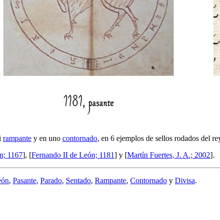
i
rampante
y en uno
contornado
, en 6 ejemplos de sellos rodados del r
n; 1167
], [
Fernando II de León; 1181
] y [
Martín Fuertes, J. A.; 2002
].
eón
,
Pasante
,
Parado
,
Sentado
,
Rampante
,
Contornado
y
Divisa
.