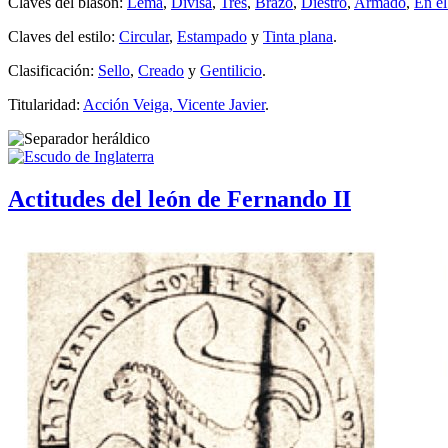
Claves del blasón:
Lema
,
Divisa
,
Tres
,
Brazo
,
Diestro
,
Armado
,
En el
Claves del estilo:
Circular
,
Estampado
y
Tinta plana
.
Clasificación:
Sello
,
Creado
y
Gentilicio
.
Titularidad:
Acción Veiga, Vicente Javier
.
Actitudes del león de Fernando II