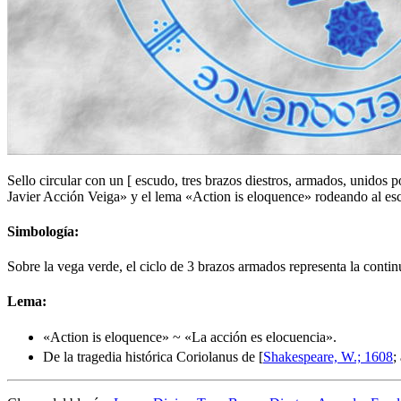
Sello circular con un
[
escudo, tres brazos diestros, armados, unidos po
Javier Acción Veiga» y el lema «Action is eloquence» rodeando al es
Simbología:
Sobre la vega verde, el ciclo de 3 brazos armados representa la continu
Lema:
«
Action is eloquence
» ~ «
La acción es elocuencia
».
De la tragedia histórica Coriolanus de [
Shakespeare, W.; 1608
;