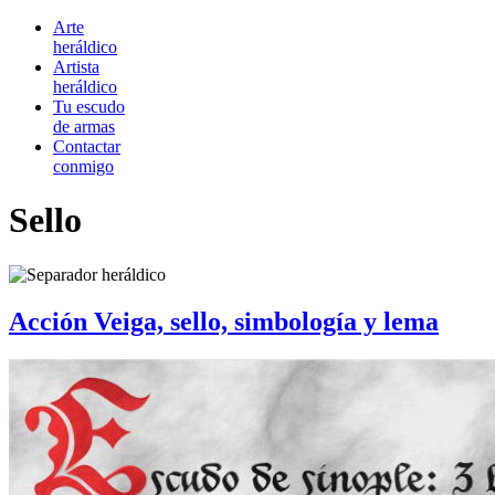
Arte
heráldico
Artista
heráldico
Tu escudo
de armas
Contactar
conmigo
Sello
Acción Veiga, sello, simbología y lema