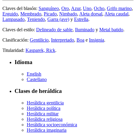
Claves del blasón:
Sanguíneo
,
Oro
,
Azur
,
Uno
,
Ocho
,
Grifo marino
,
Erguido
,
Membrado
,
Picado
,
Nimbado
,
Aleta dorsal
,
Aleta caudal
,
Lampasado
,
Teniendo
,
Garra (ave)
y
Estrella
.
Claves del estilo:
Delineado de sable
,
Iluminado
y
Metal batido
.
Clasificación:
Gentilicio
,
Interpretado
,
Boa
e
Insignia
.
Titularidad:
Kasparek, Rick
.
Idioma
English
Castellano
Clases de heráldica
Heráldica gentilicia
Heráldica política
Heráldica militar
Heráldica religiosa
Heráldica socioeconómica
Heráldica imaginaria