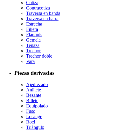
Cotiza
Contracotiza
Traversa en banda
Traversa en barra
Estrecha
Filiera
Flanquis
Gemela
Tenaza
Trechor
Trechor doble
Vara
Piezas derivadas
Ajedrezado
Anillete
Bezante
Billete
Equipolado
Fuso
Losange
Roel
Triángulo