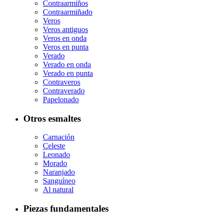
Contraarmiños
Contraarmiñado
Veros
Veros antiguos
Veros en onda
Veros en punta
Verado
Verado en onda
Verado en punta
Contraveros
Contraverado
Papelonado
Otros esmaltes
Carnación
Celeste
Leonado
Morado
Naranjado
Sanguíneo
Al natural
Piezas fundamentales