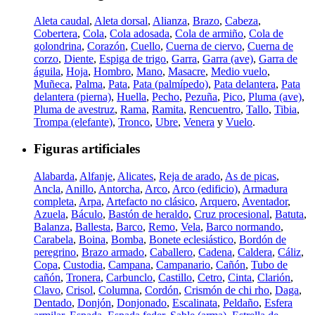
Aleta caudal
,
Aleta dorsal
,
Alianza
,
Brazo
,
Cabeza
,
Cobertera
,
Cola
,
Cola adosada
,
Cola de armiño
,
Cola de
golondrina
,
Corazón
,
Cuello
,
Cuerna de ciervo
,
Cuerna de
corzo
,
Diente
,
Espiga de trigo
,
Garra
,
Garra (ave)
,
Garra de
águila
,
Hoja
,
Hombro
,
Mano
,
Masacre
,
Medio vuelo
,
Muñeca
,
Palma
,
Pata
,
Pata (palmípedo)
,
Pata delantera
,
Pata
delantera (pierna)
,
Huella
,
Pecho
,
Pezuña
,
Pico
,
Pluma (ave)
,
Pluma de avestruz
,
Rama
,
Ramita
,
Rencuentro
,
Tallo
,
Tibia
,
Trompa (elefante)
,
Tronco
,
Ubre
,
Venera
y
Vuelo
.
Figuras artificiales
Alabarda
,
Alfanje
,
Alicates
,
Reja de arado
,
As de picas
,
Ancla
,
Anillo
,
Antorcha
,
Arco
,
Arco (edificio)
,
Armadura
completa
,
Arpa
,
Artefacto no clásico
,
Arquero
,
Aventador
,
Azuela
,
Báculo
,
Bastón de heraldo
,
Cruz procesional
,
Batuta
,
Balanza
,
Ballesta
,
Barco
,
Remo
,
Vela
,
Barco normando
,
Carabela
,
Boina
,
Bomba
,
Bonete eclesiástico
,
Bordón de
peregrino
,
Brazo armado
,
Caballero
,
Cadena
,
Caldera
,
Cáliz
,
Copa
,
Custodia
,
Campana
,
Campanario
,
Cañón
,
Tubo de
cañón
,
Tronera
,
Carbunclo
,
Castillo
,
Cetro
,
Cinta
,
Clarión
,
Clavo
,
Crisol
,
Columna
,
Cordón
,
Crismón de chi rho
,
Daga
,
Dentado
,
Donjón
,
Donjonado
,
Escalinata
,
Peldaño
,
Esfera