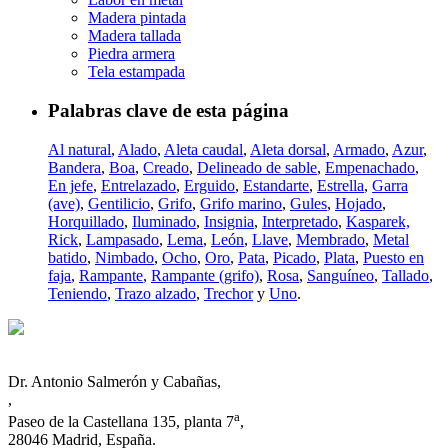
Madera pintada
Madera tallada
Piedra armera
Tela estampada
Palabras clave de esta página
Al natural
,
Alado
,
Aleta caudal
,
Aleta dorsal
,
Armado
,
Azur
,
Bandera
,
Boa
,
Creado
,
Delineado de sable
,
Empenachado
,
En jefe
,
Entrelazado
,
Erguido
,
Estandarte
,
Estrella
,
Garra
(ave)
,
Gentilicio
,
Grifo
,
Grifo marino
,
Gules
,
Hojado
,
Horquillado
,
Iluminado
,
Insignia
,
Interpretado
,
Kasparek,
Rick
,
Lampasado
,
Lema
,
León
,
Llave
,
Membrado
,
Metal
batido
,
Nimbado
,
Ocho
,
Oro
,
Pata
,
Picado
,
Plata
,
Puesto en
faja
,
Rampante
,
Rampante (grifo)
,
Rosa
,
Sanguíneo
,
Tallado
,
Teniendo
,
Trazo alzado
,
Trechor
y
Uno
.
Dr. Antonio Salmerón y Cabañas,
,
a
Paseo de la Castellana 135, planta 7
,
28046 Madrid, España.