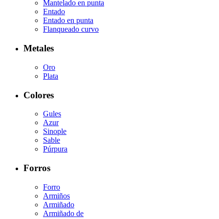
Mantelado en punta
Entado
Entado en punta
Flanqueado curvo
Metales
Oro
Plata
Colores
Gules
Azur
Sinople
Sable
Púrpura
Forros
Forro
Armiños
Armiñado
Armiñado de