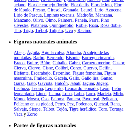
aciano
,
Flor de cornejo florido
,
Flor de lis
,
Flor de loto
,
Flor
de lúpulo
,
Fresno
,
Girasol
,
Granada
,
Laurel
,
Lirio
,
Azucena
,
Lirio de Pascua
,
Lupinus texensis
,
Madroño
,
Manzana
,
Manzano
,
Olivo
,
Olmo
,
Palmera
,
Panela
,
Parra
,
Pino
silvestre
,
Platanera
,
Quinquefolio
,
Roble
,
Rosa
,
Rosa doble
,
Tilo
,
Trigo
,
Trébol
,
Tulipán
,
Uva
y
Racimo
.
Figuras naturales animales
Abeja
,
Águila
,
Águila calva
,
Alondra
,
Azulejo de las
montañas
,
Barbo
,
Berrendo
,
Bisonte
,
Borrego cimarrón
,
Braco
,
Buitre
,
Búho
,
Caballo
,
Cabra
,
Carnero merino
,
Castor
,
Cierva
,
Ciervo
,
Cisne
,
Colibrí
,
Corzo
,
Cuervo
,
Delfín
,
Elefante
,
Escarabajo
,
Estornino
,
Figura femenina
,
Figura
masculina
,
Frailecillo
,
Gacela
,
Gallo
,
Gallo lira
,
Ganso
,
Garza
,
Gato
,
Gaviota
,
Halcón
,
Jabalí
,
Jaguar
,
Jilgero
,
Lechuza
,
Leona
,
Leopardo
,
Leopardo leonado
,
León
,
León
leopardado
,
Lince
,
Llama
,
Loba
,
Lobo
,
Loro
,
Marleta
,
Mirlo
,
Mono
,
Mosca
,
Oso
,
Paloma
,
Pantera
,
Pavo real
,
Pelícano
,
Pelícano en su piedad
,
Perro
,
Pez
,
Podenco
,
Quetzal
,
Rana
,
Salvaje
,
Sierpe
,
Talbot
,
Tejón
,
Tigre heráldico
,
Toro
,
Tortuga
,
Vaca
y
Zorro
.
Partes de figuras naturales