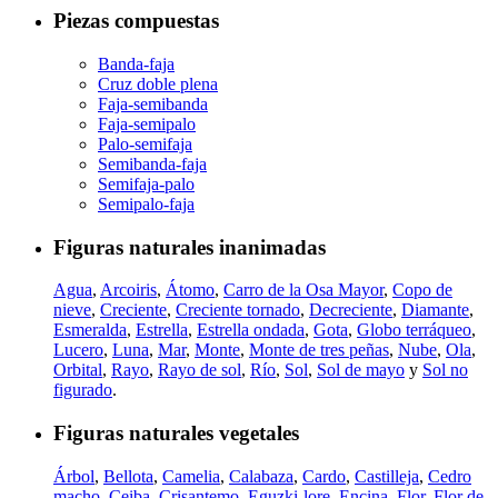
Piezas compuestas
Banda-faja
Cruz doble plena
Faja-semibanda
Faja-semipalo
Palo-semifaja
Semibanda-faja
Semifaja-palo
Semipalo-faja
Figuras naturales inanimadas
Agua
,
Arcoiris
,
Átomo
,
Carro de la Osa Mayor
,
Copo de
nieve
,
Creciente
,
Creciente tornado
,
Decreciente
,
Diamante
,
Esmeralda
,
Estrella
,
Estrella ondada
,
Gota
,
Globo terráqueo
,
Lucero
,
Luna
,
Mar
,
Monte
,
Monte de tres peñas
,
Nube
,
Ola
,
Orbital
,
Rayo
,
Rayo de sol
,
Río
,
Sol
,
Sol de mayo
y
Sol no
figurado
.
Figuras naturales vegetales
Árbol
,
Bellota
,
Camelia
,
Calabaza
,
Cardo
,
Castilleja
,
Cedro
macho
,
Ceiba
,
Crisantemo
,
Eguzki-lore
,
Encina
,
Flor
,
Flor de