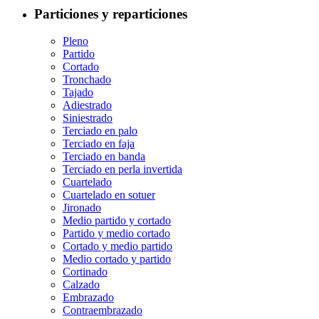
Particiones y reparticiones
Pleno
Partido
Cortado
Tronchado
Tajado
Adiestrado
Siniestrado
Terciado en palo
Terciado en faja
Terciado en banda
Terciado en perla invertida
Cuartelado
Cuartelado en sotuer
Jironado
Medio partido y cortado
Partido y medio cortado
Cortado y medio partido
Medio cortado y partido
Cortinado
Calzado
Embrazado
Contraembrazado