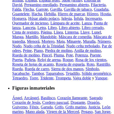
armilar
,
Espada
,
Espada feder
,
Sable (arma)
,
Estrella de
David
,
Pergamino enrollado
,
Pergamino abierto
,
Filacteria
,
Falda
,
Flecha
,
Garrote
,
Gavilla
,
Gavilla de tabaco
,
Guadaña
,
Guantelete
,
Hacha
,
Hebilla
,
Hierro de marcar
,
Hórreo
,
Hostia
,
Hoguera
,
Húsar alado polaco
,
Iglesia
,
Ínfula
,
Incensario
,
Quemador de incienso
,
Lámpara de aceite
,
Lanza
,
Punta de
lanza
,
Lanceta
,
Letra
,
Libro
,
Libro abierto
,
Libro cerrado
,
Cinta de registro
,
Página
,
Línea
,
Linterna
,
Llave
,
Lunel
,
Manga
,
Martillo
,
Mandoble
,
Máscara de comedia
,
Máscara de
tragedia
,
Menorá
,
Mortero
,
Maja
,
Minarete
,
Muralla
,
Número
,
Nudo
,
Nudo celta de la Trinidad
,
Nudo celta trebolado
,
Par de
odres
,
Peine
,
Piano
,
Piedra de molino
,
Anilla de molino
,
Rueda de molino
,
Pincel
,
Pluma
,
Pote
,
Potenza
,
Puente
,
Puerta
,
Puñeta
,
Reloj de arena
,
Roque
,
Rosa de los vientos
,
Roseta de hojas de acanto
,
Roseta de espuela
,
Roto
,
Rastrillo
,
Rueda
,
Rueda de carro
,
Sierra de dos manos
,
Símbolo
,
Sacabuche
,
Tambor
,
Taparrabos
,
Tejadillo
,
Sólido geométrico
,
Tetraedro
,
Torre
,
Tridente
,
Trompeta
,
Vajra doble
y
Yunque
.
Figuras inmateriales
Ángel
,
Arcángel
,
Basilisco
,
Corazón llameante
,
Sagrado
Corazón de Jesús
,
Cordero pascual
,
Dragante
,
Dragón
,
Guiverno
,
Fénix
,
Garuda
,
Grifo
,
Grifo marino
,
Justicia
,
León
marino
,
Mano alada
,
Virgen de la Merced
,
Pegaso
,
San Jorge
,