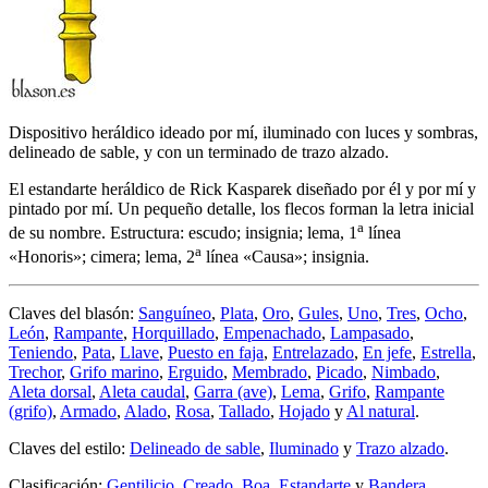
Dispositivo heráldico ideado por mí, iluminado con luces y sombras,
delineado de sable, y con un terminado de trazo alzado.
El estandarte heráldico de Rick Kasparek diseñado por él y por mí y
pintado por mí. Un pequeño detalle, los flecos forman la letra inicial
a
de su nombre. Estructura: escudo; insignia; lema, 1
línea
a
«
Honoris
»; cimera; lema, 2
línea «
Causa
»; insignia.
Claves del blasón:
Sanguíneo
,
Plata
,
Oro
,
Gules
,
Uno
,
Tres
,
Ocho
,
León
,
Rampante
,
Horquillado
,
Empenachado
,
Lampasado
,
Teniendo
,
Pata
,
Llave
,
Puesto en faja
,
Entrelazado
,
En jefe
,
Estrella
,
Trechor
,
Grifo marino
,
Erguido
,
Membrado
,
Picado
,
Nimbado
,
Aleta dorsal
,
Aleta caudal
,
Garra (ave)
,
Lema
,
Grifo
,
Rampante
(grifo)
,
Armado
,
Alado
,
Rosa
,
Tallado
,
Hojado
y
Al natural
.
Claves del estilo:
Delineado de sable
,
Iluminado
y
Trazo alzado
.
Clasificación:
Gentilicio
,
Creado
,
Boa
,
Estandarte
y
Bandera
.