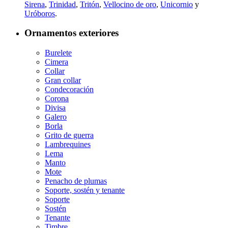
Sirena
,
Trinidad
,
Tritón
,
Vellocino de oro
,
Unicornio
y
Uróboros
.
Ornamentos exteriores
Burelete
Cimera
Collar
Gran collar
Condecoración
Corona
Divisa
Galero
Borla
Grito de guerra
Lambrequines
Lema
Manto
Mote
Penacho de plumas
Soporte, sostén y tenante
Soporte
Sostén
Tenante
Timbre