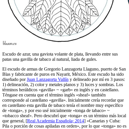
Escudo de azur, una gaviota volante de plata, llevando entre sus
patas una gavilla de tabaco al natural, liada de gules.
El escudo de armas de Gregorio Lanzagorta Llaguno, puerto de San
Blas y fabricante de puros en Nayarit, México. Este escudo ha sido
diseñado por
Juan Lanzagorta Vallín
y delineado por mí en 3 pasos:
1) delineación, 2) color y metales planos y 3) luces y sombras. Los
términos heráldicos «
gavilla
» ~ «
garb
» en inglés y en castellano.
Téngase en cuenta que el término inglés «
sheaf
» también
corresponde al castellano «
gavilla
». Inicialmente creía recordar que
en castellano esta gavilla de tabaco tenía el nombre muy específico
de «
tonga
», y por eso usé inicialmente «
tonga de tabaco
» ~
«
tobacco sheaf
». Pero descubrí que «
tonga
» es un término más local
que general, [
Real Academia Española; 2014
] «
Canarias y Cuba:
Pila o porción de cosas apiladas en orden
», por lo que «
tonga
» no es