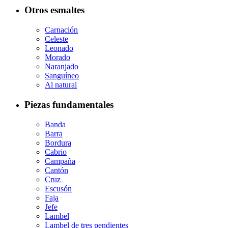
Otros esmaltes
Carnación
Celeste
Leonado
Morado
Naranjado
Sanguíneo
Al natural
Piezas fundamentales
Banda
Barra
Bordura
Cabrio
Campaña
Cantón
Cruz
Escusón
Faja
Jefe
Lambel
Lambel de tres pendientes