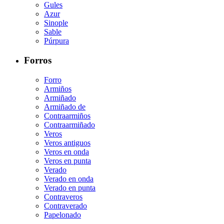
Gules
Azur
Sinople
Sable
Púrpura
Forros
Forro
Armiños
Armiñado
Armiñado de
Contraarmiños
Contraarmiñado
Veros
Veros antiguos
Veros en onda
Veros en punta
Verado
Verado en onda
Verado en punta
Contraveros
Contraverado
Papelonado