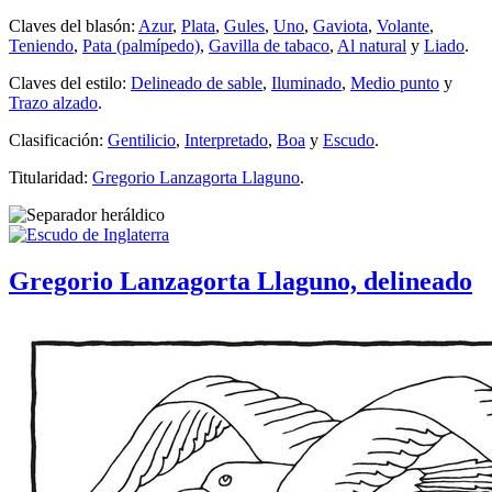
Claves del blasón:
Azur
,
Plata
,
Gules
,
Uno
,
Gaviota
,
Volante
,
Teniendo
,
Pata (palmípedo)
,
Gavilla de tabaco
,
Al natural
y
Liado
.
Claves del estilo:
Delineado de sable
,
Iluminado
,
Medio punto
y
Trazo alzado
.
Clasificación:
Gentilicio
,
Interpretado
,
Boa
y
Escudo
.
Titularidad:
Gregorio Lanzagorta Llaguno
.
Gregorio Lanzagorta Llaguno, delineado