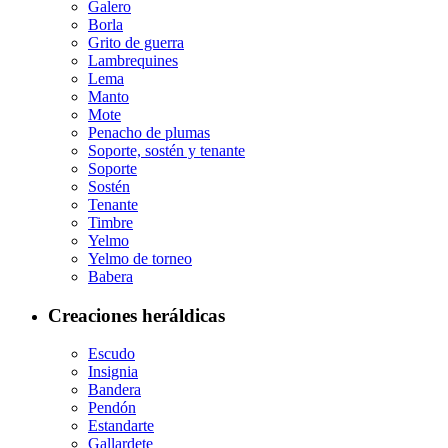
Galero
Borla
Grito de guerra
Lambrequines
Lema
Manto
Mote
Penacho de plumas
Soporte, sostén y tenante
Soporte
Sostén
Tenante
Timbre
Yelmo
Yelmo de torneo
Babera
Creaciones heráldicas
Escudo
Insignia
Bandera
Pendón
Estandarte
Gallardete