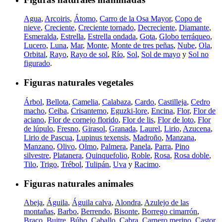
Agua
,
Arcoiris
,
Átomo
,
Carro de la Osa Mayor
,
Copo de
nieve
,
Creciente
,
Creciente tornado
,
Decreciente
,
Diamante
,
Esmeralda
,
Estrella
,
Estrella ondada
,
Gota
,
Globo terráqueo
,
Lucero
,
Luna
,
Mar
,
Monte
,
Monte de tres peñas
,
Nube
,
Ola
,
Orbital
,
Rayo
,
Rayo de sol
,
Río
,
Sol
,
Sol de mayo
y
Sol no
figurado
.
Figuras naturales vegetales
Árbol
,
Bellota
,
Camelia
,
Calabaza
,
Cardo
,
Castilleja
,
Cedro
macho
,
Ceiba
,
Crisantemo
,
Eguzki-lore
,
Encina
,
Flor
,
Flor de
aciano
,
Flor de cornejo florido
,
Flor de lis
,
Flor de loto
,
Flor
de lúpulo
,
Fresno
,
Girasol
,
Granada
,
Laurel
,
Lirio
,
Azucena
,
Lirio de Pascua
,
Lupinus texensis
,
Madroño
,
Manzana
,
Manzano
,
Olivo
,
Olmo
,
Palmera
,
Panela
,
Parra
,
Pino
silvestre
,
Platanera
,
Quinquefolio
,
Roble
,
Rosa
,
Rosa doble
,
Tilo
,
Trigo
,
Trébol
,
Tulipán
,
Uva
y
Racimo
.
Figuras naturales animales
Abeja
,
Águila
,
Águila calva
,
Alondra
,
Azulejo de las
montañas
,
Barbo
,
Berrendo
,
Bisonte
,
Borrego cimarrón
,
Braco
,
Buitre
,
Búho
,
Caballo
,
Cabra
,
Carnero merino
,
Castor
,