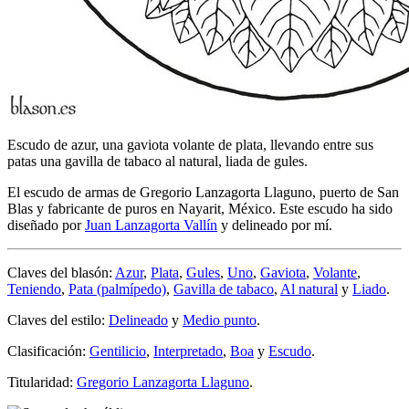
Escudo de azur, una gaviota volante de plata, llevando entre sus
patas una gavilla de tabaco al natural, liada de gules.
El escudo de armas de Gregorio Lanzagorta Llaguno, puerto de San
Blas y fabricante de puros en Nayarit, México. Este escudo ha sido
diseñado por
Juan Lanzagorta Vallín
y delineado por mí.
Claves del blasón:
Azur
,
Plata
,
Gules
,
Uno
,
Gaviota
,
Volante
,
Teniendo
,
Pata (palmípedo)
,
Gavilla de tabaco
,
Al natural
y
Liado
.
Claves del estilo:
Delineado
y
Medio punto
.
Clasificación:
Gentilicio
,
Interpretado
,
Boa
y
Escudo
.
Titularidad:
Gregorio Lanzagorta Llaguno
.