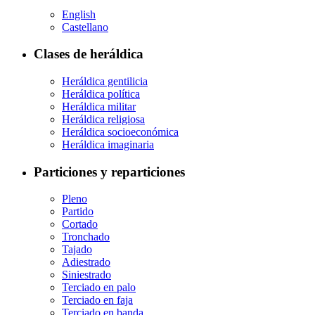
English
Castellano
Clases de heráldica
Heráldica gentilicia
Heráldica política
Heráldica militar
Heráldica religiosa
Heráldica socioeconómica
Heráldica imaginaria
Particiones y reparticiones
Pleno
Partido
Cortado
Tronchado
Tajado
Adiestrado
Siniestrado
Terciado en palo
Terciado en faja
Terciado en banda