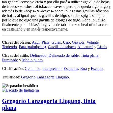
tan general como yo creía y por ello pasé a utilizar «
gavilla de hojas
de tabaco
» ~ «
sheaf of tobacco leaves
», pero que queda algo largo y
además lo de «
hojas
» y «
leaves
» sobra, pues estas gavillas sólo son
de hojas, al igual que las gavillas de trigo son de espigas siempre,
por lo que no digo una gavilla de espigas de trigo. Por ello utilizo
finalmente para el blasón «
gavilla de tabaco
» ~ «
sheaf of tobacco
»
en castellano y en inglés respectivamente.
Claves del blasón:
Azur
,
Plata
,
Gules
,
Uno
,
Gaviota
,
Volante
,
Teniendo
,
Pata (palmípedo)
,
Gavilla de tabaco
,
Al natural
y
Liado
.
Claves del estilo:
Delineado
,
Delineado de sable
,
Tinta plana
,
Iluminado
y
Medio punto
.
Clasificación:
Gentilicio
,
Interpretado
,
Esquema
,
Boa
y
Escudo
.
Titularidad:
Gregorio Lanzagorta Llaguno
.
Gregorio Lanzagorta Llaguno, tinta
plana