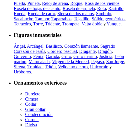
Puerta
,
Puñeta
,
Reloj de arena
,
Roque
,
Rosa de los vientos
,
Roseta de hojas de acanto
,
Roseta de espuela
,
Roto
,
Rastrillo
,
Rueda
,
Rueda de carro
,
Sierra de dos manos
,
Símbolo
,
Sacabuche
,
Tambor
,
Taparrabos
,
Tejadillo
,
Sólido geométrico
,
Tetraedro
,
Torre
,
Tridente
,
Trompeta
,
Vajra doble
y
Yunque
.
Figuras inmateriales
Ángel
,
Arcángel
,
Basilisco
,
Corazón llameante
,
Sagrado
Corazón de Jesús
,
Cordero pascual
,
Dragante
,
Dragón
,
Guiverno
,
Fénix
,
Garuda
,
Grifo
,
Grifo marino
,
Justicia
,
León
marino
,
Mano alada
,
Virgen de la Merced
,
Pegaso
,
San Jorge
,
Sirena
,
Trinidad
,
Tritón
,
Vellocino de oro
,
Unicornio
y
Uróboros
.
Ornamentos exteriores
Burelete
Cimera
Collar
Gran collar
Condecoración
Corona
Divisa