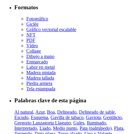
Formatos
Fotográfico
Giclée
Gráfico vectorial escalable
NFT
PDF
Vídeo
Collage
Dibujo a mano
Enmarcado
Labor en metal
Madera pintada
Madera tallada
Piedra armera
Tela estampada
Palabras clave de esta página
Al natural
,
Azur
,
Boa
,
Delineado
,
Delineado de sable
,
Escudo
,
Esquema
,
Gavilla de tabaco
,
Gaviota
,
Gentilicio
,
Gregorio Lanzagorta Llaguno
,
Gules
,
Iluminado
,
Interpretado
,
Liado
,
Medio punto
,
Pata (palmípedo)
,
Plata
,
Teniendo
,
Tinta plana
,
Trazo alzado
,
Uno
y
Volante
.