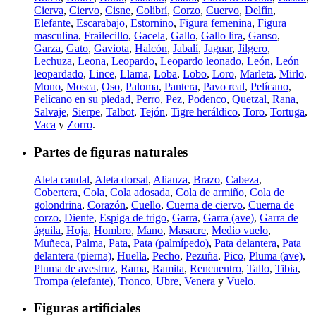
Cierva
,
Ciervo
,
Cisne
,
Colibrí
,
Corzo
,
Cuervo
,
Delfín
,
Elefante
,
Escarabajo
,
Estornino
,
Figura femenina
,
Figura
masculina
,
Frailecillo
,
Gacela
,
Gallo
,
Gallo lira
,
Ganso
,
Garza
,
Gato
,
Gaviota
,
Halcón
,
Jabalí
,
Jaguar
,
Jilgero
,
Lechuza
,
Leona
,
Leopardo
,
Leopardo leonado
,
León
,
León
leopardado
,
Lince
,
Llama
,
Loba
,
Lobo
,
Loro
,
Marleta
,
Mirlo
,
Mono
,
Mosca
,
Oso
,
Paloma
,
Pantera
,
Pavo real
,
Pelícano
,
Pelícano en su piedad
,
Perro
,
Pez
,
Podenco
,
Quetzal
,
Rana
,
Salvaje
,
Sierpe
,
Talbot
,
Tejón
,
Tigre heráldico
,
Toro
,
Tortuga
,
Vaca
y
Zorro
.
Partes de figuras naturales
Aleta caudal
,
Aleta dorsal
,
Alianza
,
Brazo
,
Cabeza
,
Cobertera
,
Cola
,
Cola adosada
,
Cola de armiño
,
Cola de
golondrina
,
Corazón
,
Cuello
,
Cuerna de ciervo
,
Cuerna de
corzo
,
Diente
,
Espiga de trigo
,
Garra
,
Garra (ave)
,
Garra de
águila
,
Hoja
,
Hombro
,
Mano
,
Masacre
,
Medio vuelo
,
Muñeca
,
Palma
,
Pata
,
Pata (palmípedo)
,
Pata delantera
,
Pata
delantera (pierna)
,
Huella
,
Pecho
,
Pezuña
,
Pico
,
Pluma (ave)
,
Pluma de avestruz
,
Rama
,
Ramita
,
Rencuentro
,
Tallo
,
Tibia
,
Trompa (elefante)
,
Tronco
,
Ubre
,
Venera
y
Vuelo
.
Figuras artificiales