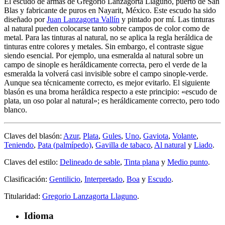
El escudo de armas de Gregorio Lanzagorta Llaguno, puerto de San
Blas y fabricante de puros en Nayarit, México. Este escudo ha sido
diseñado por
Juan Lanzagorta Vallín
y pintado por mí. Las tinturas
al natural pueden colocarse tanto sobre campos de color como de
metal. Para las tinturas al natural, no se aplica la regla heráldica de
tinturas entre colores y metales. Sin embargo, el contraste sigue
siendo esencial. Por ejemplo, una esmeralda al natural sobre un
campo de sinople es heráldicamente correcta, pero el verde de la
esmeralda la volverá casi invisible sobre el campo sinople-verde.
Aunque sea técnicamente correcto, es mejor evitarlo. El siguiente
blasón es una broma heráldica respecto a este principio: «
escudo de
plata, un oso polar al natural
»; es heráldicamente correcto, pero todo
blanco.
Claves del blasón:
Azur
,
Plata
,
Gules
,
Uno
,
Gaviota
,
Volante
,
Teniendo
,
Pata (palmípedo)
,
Gavilla de tabaco
,
Al natural
y
Liado
.
Claves del estilo:
Delineado de sable
,
Tinta plana
y
Medio punto
.
Clasificación:
Gentilicio
,
Interpretado
,
Boa
y
Escudo
.
Titularidad:
Gregorio Lanzagorta Llaguno
.
Idioma