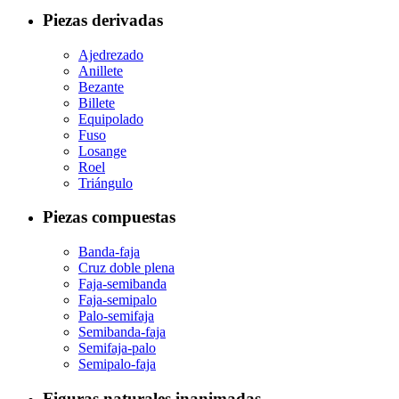
Piezas derivadas
Ajedrezado
Anillete
Bezante
Billete
Equipolado
Fuso
Losange
Roel
Triángulo
Piezas compuestas
Banda-faja
Cruz doble plena
Faja-semibanda
Faja-semipalo
Palo-semifaja
Semibanda-faja
Semifaja-palo
Semipalo-faja
Figuras naturales inanimadas