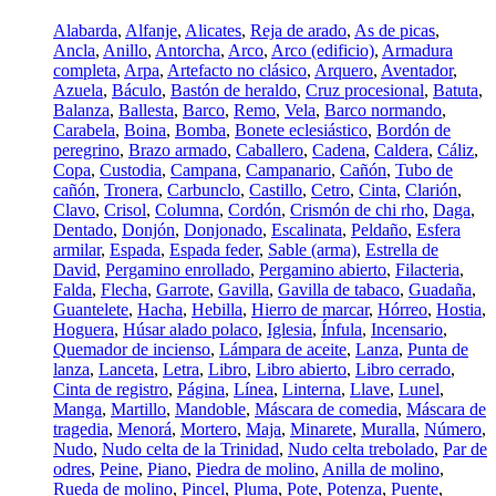
Alabarda
,
Alfanje
,
Alicates
,
Reja de arado
,
As de picas
,
Ancla
,
Anillo
,
Antorcha
,
Arco
,
Arco (edificio)
,
Armadura
completa
,
Arpa
,
Artefacto no clásico
,
Arquero
,
Aventador
,
Azuela
,
Báculo
,
Bastón de heraldo
,
Cruz procesional
,
Batuta
,
Balanza
,
Ballesta
,
Barco
,
Remo
,
Vela
,
Barco normando
,
Carabela
,
Boina
,
Bomba
,
Bonete eclesiástico
,
Bordón de
peregrino
,
Brazo armado
,
Caballero
,
Cadena
,
Caldera
,
Cáliz
,
Copa
,
Custodia
,
Campana
,
Campanario
,
Cañón
,
Tubo de
cañón
,
Tronera
,
Carbunclo
,
Castillo
,
Cetro
,
Cinta
,
Clarión
,
Clavo
,
Crisol
,
Columna
,
Cordón
,
Crismón de chi rho
,
Daga
,
Dentado
,
Donjón
,
Donjonado
,
Escalinata
,
Peldaño
,
Esfera
armilar
,
Espada
,
Espada feder
,
Sable (arma)
,
Estrella de
David
,
Pergamino enrollado
,
Pergamino abierto
,
Filacteria
,
Falda
,
Flecha
,
Garrote
,
Gavilla
,
Gavilla de tabaco
,
Guadaña
,
Guantelete
,
Hacha
,
Hebilla
,
Hierro de marcar
,
Hórreo
,
Hostia
,
Hoguera
,
Húsar alado polaco
,
Iglesia
,
Ínfula
,
Incensario
,
Quemador de incienso
,
Lámpara de aceite
,
Lanza
,
Punta de
lanza
,
Lanceta
,
Letra
,
Libro
,
Libro abierto
,
Libro cerrado
,
Cinta de registro
,
Página
,
Línea
,
Linterna
,
Llave
,
Lunel
,
Manga
,
Martillo
,
Mandoble
,
Máscara de comedia
,
Máscara de
tragedia
,
Menorá
,
Mortero
,
Maja
,
Minarete
,
Muralla
,
Número
,
Nudo
,
Nudo celta de la Trinidad
,
Nudo celta trebolado
,
Par de
odres
,
Peine
,
Piano
,
Piedra de molino
,
Anilla de molino
,
Rueda de molino
,
Pincel
,
Pluma
,
Pote
,
Potenza
,
Puente
,