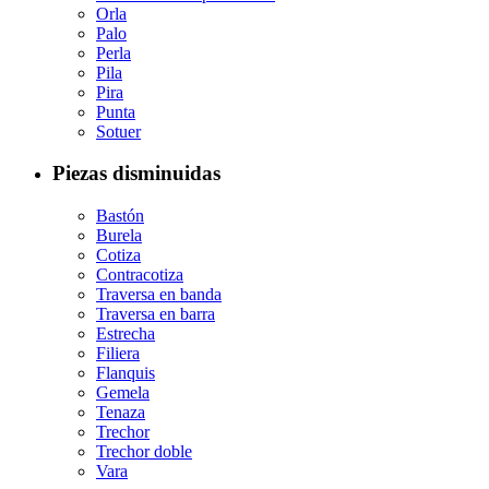
Orla
Palo
Perla
Pila
Pira
Punta
Sotuer
Piezas disminuidas
Bastón
Burela
Cotiza
Contracotiza
Traversa en banda
Traversa en barra
Estrecha
Filiera
Flanquis
Gemela
Tenaza
Trechor
Trechor doble
Vara