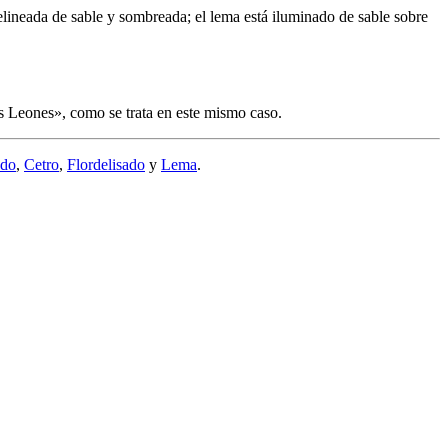
elineada de sable y sombreada; el lema está iluminado de sable sobre
os Leones
», como se trata en este mismo caso.
ndo
,
Cetro
,
Flordelisado
y
Lema
.