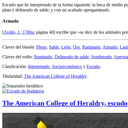
Escudo que he interpretado de la forma siguiente: la boca de medio pu
plata y delineado de sable; y con un acabado apergaminado.
Armado
[
Avilés, J.; 1780a
; página 40] escribe que «
se dice de los animales por
Claves del blasón:
Pleno
,
Sable
,
León
,
Oro
,
Rampante
,
Armado
,
Lam
Claves del estilo:
Iluminado
,
Delineado de sable
,
Sombreado
,
Aperga
Clasificación:
Interpretado
,
Socioeconómico
y
Escudo
.
Titularidad:
The American College of Heraldry
.
The American College of Heraldry, escudo