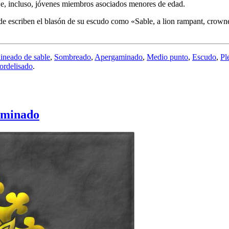
ica e, incluso, jóvenes miembros asociados menores de edad.
de escriben el blasón de su escudo como «
Sable, a lion rampant, crowne
ineado de sable
,
Sombreado
,
Apergaminado
,
Medio punto
,
Escudo
,
Pl
ordelisado
.
aminado