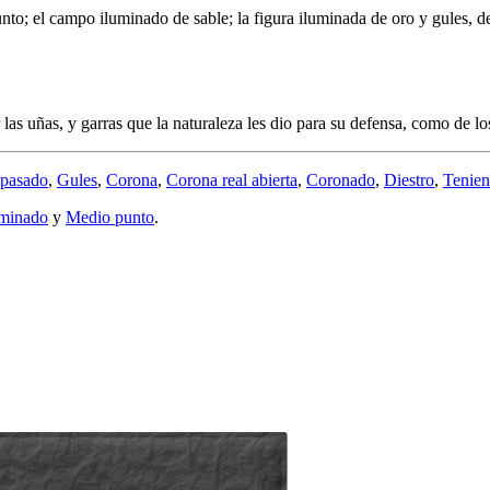
nto; el campo iluminado de sable; la figura iluminada de oro y gules, d
 las uñas, y garras que la naturaleza les dio para su defensa, como de l
pasado
,
Gules
,
Corona
,
Corona real abierta
,
Coronado
,
Diestro
,
Tenie
minado
y
Medio punto
.