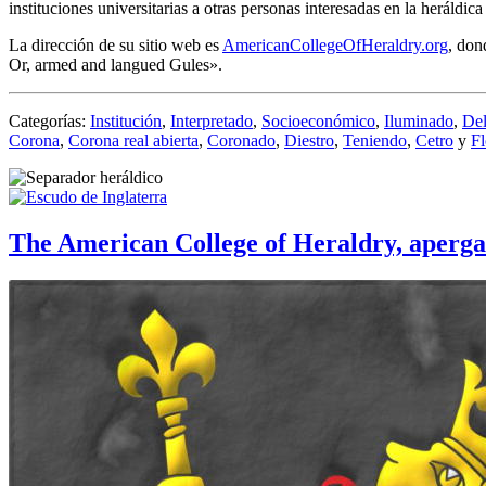
instituciones universitarias a otras personas interesadas en la heráld
La dirección de su sitio web es
AmericanCollegeOfHeraldry.org
, don
Or, armed and langued Gules
».
Categorías:
Institución
,
Interpretado
,
Socioeconómico
,
Iluminado
,
Del
Corona
,
Corona real abierta
,
Coronado
,
Diestro
,
Teniendo
,
Cetro
y
Fl
The American College of Heraldry, aperg