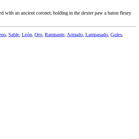
d with an ancient coronet, holding in the dexter paw a baton fleury
eno
,
Sable
,
León
,
Oro
,
Rampante
,
Armado
,
Lampasado
,
Gules
,