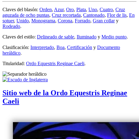
Claves del blasón:
Orden
,
Azur
,
Oro
,
Plata
,
Uno
,
Cuatro
,
Cruz
aguzada de ocho puntas
,
Cruz recortada
,
Cantonado
,
Flor de lis
,
En
sotuer
,
Unido
,
Monograma
,
Corona
,
Forrado
,
Gran collar
y
Rodeado
.
Claves del estilo:
Delineado de sable
,
Iluminado
y
Medio punto
.
Clasificación:
Interpretado
,
Boa
,
Certificación
y
Documento
heráldico
.
Titularidad:
Ordo Equestris Reginae Caeli
.
Sitio web de la Ordo Equestris Reginae
Caeli