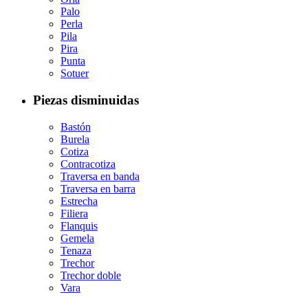
Palo
Perla
Pila
Pira
Punta
Sotuer
Piezas disminuidas
Bastón
Burela
Cotiza
Contracotiza
Traversa en banda
Traversa en barra
Estrecha
Filiera
Flanquis
Gemela
Tenaza
Trechor
Trechor doble
Vara