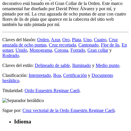
decorativo está basado en el Gran Collar de la Orden. Este marco
ornamental fue diseñado por David Pérez Álvarez y por mí, y
pintado por mí. La cruz aguzada de ocho puntas de azur con cuatro
flores de lis de plata que aparece en la cabecera del sitio web
también ha sido pintada por mí.
Claves del blasón:
Orden
,
Azur
,
Oro
,
Plata
,
Uno
,
Cuatro
,
Cruz
aguzada de ocho puntas
,
Cruz recortada
,
Cantonado
,
Flor de lis
,
En
sotuer
,
Unido
,
Monograma
,
Corona
,
Forrado
,
Gran collar
y
Rodeado
.
Claves del estilo:
Delineado de sable
,
Iluminado
y
Medio punto
.
Clasificación:
Interpretado
,
Boa
,
Certificación
y
Documento
heráldico
.
Titularidad:
Ordo Equestris Reginae Caeli
.
Sigue por:
Cruz vectorial de la Ordo Equestris Reginae Caeli
.
Idioma