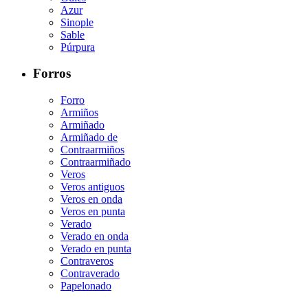
Azur
Sinople
Sable
Púrpura
Forros
Forro
Armiños
Armiñado
Armiñado de
Contraarmiños
Contraarmiñado
Veros
Veros antiguos
Veros en onda
Veros en punta
Verado
Verado en onda
Verado en punta
Contraveros
Contraverado
Papelonado