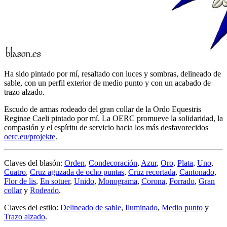
Ha sido pintado por mí, resaltado con luces y sombras, delineado de
sable, con un perfil exterior de medio punto y con un acabado de
trazo alzado.
Escudo de armas rodeado del gran collar de la Ordo Equestris
Reginae Caeli pintado por mí. La OERC promueve la solidaridad, la
compasión y el espíritu de servicio hacia los más desfavorecidos
oerc.eu/projekte
.
Claves del blasón:
Orden
,
Condecoración
,
Azur
,
Oro
,
Plata
,
Uno
,
Cuatro
,
Cruz aguzada de ocho puntas
,
Cruz recortada
,
Cantonado
,
Flor de lis
,
En sotuer
,
Unido
,
Monograma
,
Corona
,
Forrado
,
Gran
collar
y
Rodeado
.
Claves del estilo:
Delineado de sable
,
Iluminado
,
Medio punto
y
Trazo alzado
.