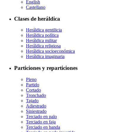
English
Castellano
Clases de heráldica
Heráldica gentilicia
Heráldica política
Heráldica militar
Heráldica religiosa
Heráldica socioeconómica
Heráldica imaginaria
Particiones y reparticiones
Pleno
Partido
Cortado
Tronchado
Tajado
Adiestrado
Siniestrado
Terciado en palo
Terciado en faja
Terciado en banda