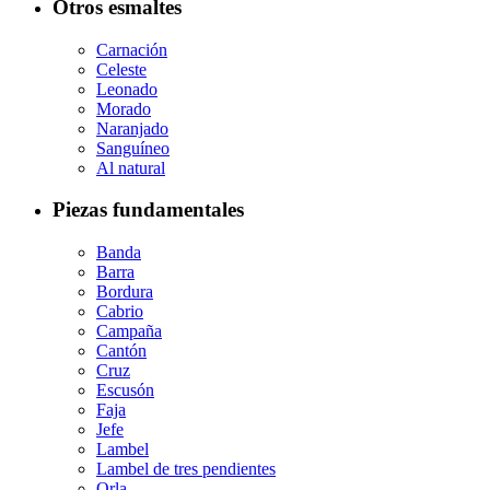
Otros esmaltes
Carnación
Celeste
Leonado
Morado
Naranjado
Sanguíneo
Al natural
Piezas fundamentales
Banda
Barra
Bordura
Cabrio
Campaña
Cantón
Cruz
Escusón
Faja
Jefe
Lambel
Lambel de tres pendientes
Orla