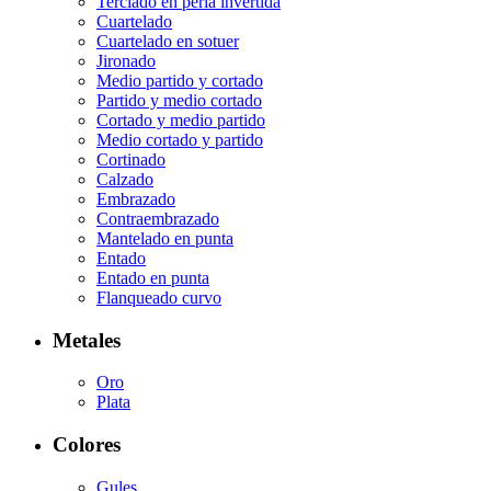
Terciado en perla invertida
Cuartelado
Cuartelado en sotuer
Jironado
Medio partido y cortado
Partido y medio cortado
Cortado y medio partido
Medio cortado y partido
Cortinado
Calzado
Embrazado
Contraembrazado
Mantelado en punta
Entado
Entado en punta
Flanqueado curvo
Metales
Oro
Plata
Colores
Gules