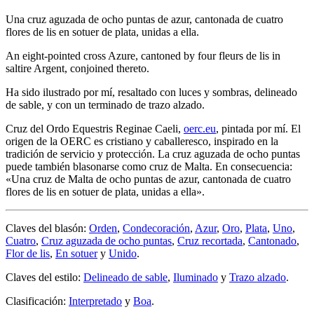
Una cruz aguzada de ocho puntas de azur, cantonada de cuatro
flores de lis en sotuer de plata, unidas a ella.
An eight-pointed cross Azure, cantoned by four fleurs de lis in
saltire Argent, conjoined thereto.
Ha sido ilustrado por mí, resaltado con luces y sombras, delineado
de sable, y con un terminado de trazo alzado.
Cruz del Ordo Equestris Reginae Caeli,
oerc.eu
, pintada por mí. El
origen de la OERC es cristiano y caballeresco, inspirado en la
tradición de servicio y protección. La cruz aguzada de ocho puntas
puede también blasonarse como cruz de Malta. En consecuencia:
«
Una cruz de Malta de ocho puntas de azur, cantonada de cuatro
flores de lis en sotuer de plata, unidas a ella
».
Claves del blasón:
Orden
,
Condecoración
,
Azur
,
Oro
,
Plata
,
Uno
,
Cuatro
,
Cruz aguzada de ocho puntas
,
Cruz recortada
,
Cantonado
,
Flor de lis
,
En sotuer
y
Unido
.
Claves del estilo:
Delineado de sable
,
Iluminado
y
Trazo alzado
.
Clasificación:
Interpretado
y
Boa
.