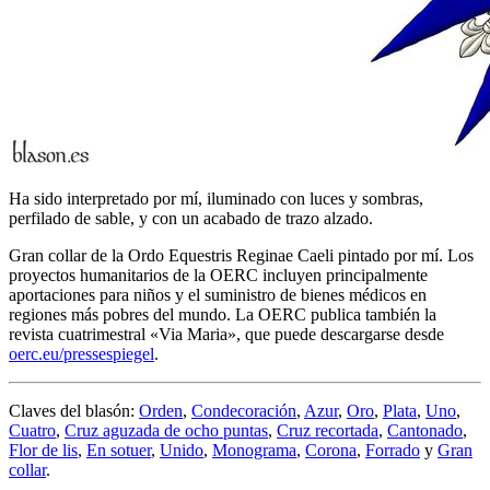
Ha sido interpretado por mí, iluminado con luces y sombras,
perfilado de sable, y con un acabado de trazo alzado.
Gran collar de la Ordo Equestris Reginae Caeli pintado por mí. Los
proyectos humanitarios de la OERC incluyen principalmente
aportaciones para niños y el suministro de bienes médicos en
regiones más pobres del mundo. La OERC publica también la
revista cuatrimestral «
Via Maria
», que puede descargarse desde
oerc.eu/pressespiegel
.
Claves del blasón:
Orden
,
Condecoración
,
Azur
,
Oro
,
Plata
,
Uno
,
Cuatro
,
Cruz aguzada de ocho puntas
,
Cruz recortada
,
Cantonado
,
Flor de lis
,
En sotuer
,
Unido
,
Monograma
,
Corona
,
Forrado
y
Gran
collar
.