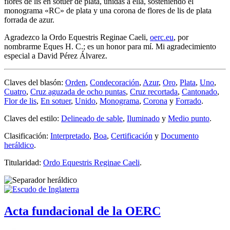
flores de lis en sotuer de plata, unidas a ella, sosteniendo el
monograma «RC» de plata y una corona de flores de lis de plata
forrada de azur.
Agradezco la Ordo Equestris Reginae Caeli,
oerc.eu
, por
nombrarme Eques H. C.; es un honor para mí. Mi agradecimiento
especial a David Pérez Álvarez.
Claves del blasón:
Orden
,
Condecoración
,
Azur
,
Oro
,
Plata
,
Uno
,
Cuatro
,
Cruz aguzada de ocho puntas
,
Cruz recortada
,
Cantonado
,
Flor de lis
,
En sotuer
,
Unido
,
Monograma
,
Corona
y
Forrado
.
Claves del estilo:
Delineado de sable
,
Iluminado
y
Medio punto
.
Clasificación:
Interpretado
,
Boa
,
Certificación
y
Documento
heráldico
.
Titularidad:
Ordo Equestris Reginae Caeli
.
Acta fundacional de la OERC