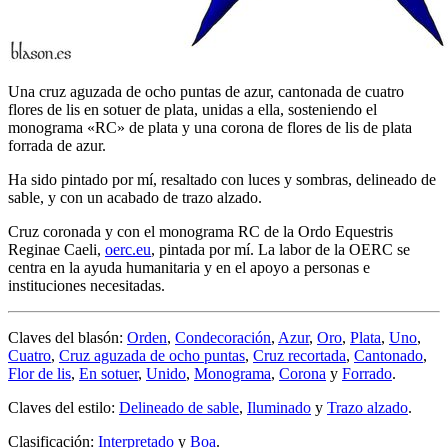
Una cruz aguzada de ocho puntas de azur, cantonada de cuatro
flores de lis en sotuer de plata, unidas a ella, sosteniendo el
monograma «RC» de plata y una corona de flores de lis de plata
forrada de azur.
Ha sido pintado por mí, resaltado con luces y sombras, delineado de
sable, y con un acabado de trazo alzado.
Cruz coronada y con el monograma RC de la Ordo Equestris
Reginae Caeli,
oerc.eu
, pintada por mí. La labor de la OERC se
centra en la ayuda humanitaria y en el apoyo a personas e
instituciones necesitadas.
Claves del blasón:
Orden
,
Condecoración
,
Azur
,
Oro
,
Plata
,
Uno
,
Cuatro
,
Cruz aguzada de ocho puntas
,
Cruz recortada
,
Cantonado
,
Flor de lis
,
En sotuer
,
Unido
,
Monograma
,
Corona
y
Forrado
.
Claves del estilo:
Delineado de sable
,
Iluminado
y
Trazo alzado
.
Clasificación:
Interpretado
y
Boa
.