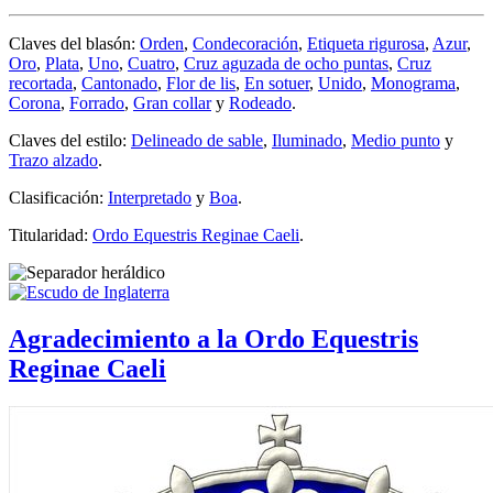
Claves del blasón:
Orden
,
Condecoración
,
Etiqueta rigurosa
,
Azur
,
Oro
,
Plata
,
Uno
,
Cuatro
,
Cruz aguzada de ocho puntas
,
Cruz
recortada
,
Cantonado
,
Flor de lis
,
En sotuer
,
Unido
,
Monograma
,
Corona
,
Forrado
,
Gran collar
y
Rodeado
.
Claves del estilo:
Delineado de sable
,
Iluminado
,
Medio punto
y
Trazo alzado
.
Clasificación:
Interpretado
y
Boa
.
Titularidad:
Ordo Equestris Reginae Caeli
.
Agradecimiento a la Ordo Equestris
Reginae Caeli