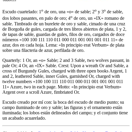
o
o
o
Escudo cuartelado: 1
de oro, una «o» de sable; 2
y 3
de sable,
o
dos lobos pasantes, en palo de oro; 4
de oro, un «IX» romano de
sable. Timbrado de un burelete de oro y sable, cimado de una cruz
de Borgoña de gules, cargada de tres libros abiertos de plata, 1 y 2,
de tapas de sable, guardas de gules, filos de oro, cargados de doce
números «100 100 111 110 011 000 011 001 001 001 011 11» de
azur, dos en cada hoja. Lema: «In principio erat Verbum» de plata
sobre una filacteria de azur, perfilada de oro.
Quarterly: 1 Or, an «o» Sable; 2 and 3 Sable, two wolves passant, in
pale Or; 4 Or, an «IX» Sable. Crest: Upon a wreath Or and Sable, a
cross of Burgundy Gules, charged with three open books Argent, 1
and 2, leathered Sable, inner Gules, garnished Or, charged with
twelve numbers «100 100 111 110 011 000 011 001 001 001 011
11» Azure, two in each page. Motto: «In principio erat Verbum»
Argent over a scroll Azure, fimbriated Or.
Escudo creado por mí con: la boca del escudo de medio punto; su
campo iluminado de oro y sable; las figuras y el ornamento están
iluminada; los lobos están delineados del campo; y el conjunto tiene
un acabado acuarelado.