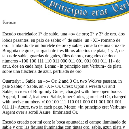
o
o
o
Escudo cuartelado: 1
de sable, una «o» de oro; 2
y 3
de oro, dos
o
lobos pasantes, en palo de sable; 4
de sable, un «XI» romano de
oro. Timbrado de un burelete de oro y sable, cimado de una cruz de
Borgoña de gules, cargada de tres libros abiertos de plata, 1 y 2, de
tapas de sable, guardas de gules, filos de oro, cargados de doce
números «100 100 111 110 011 000 011 001 001 001 011 11» de
azur, dos en cada hoja. Lema: «In principio erat Verbum» de plata
sobre una filacteria de azur, perfilada de oro.
Quarterly: 1 Sable, an «o» Or; 2 and 3 Or, two Wolves passant, in
pale Sable; 4 Sable, an «XI» Or. Crest: Upon a wreath Or and
Sable, a cross of Burgundy Gules, charged with three open books
Argent, 1 and 2, leathered Sable, inner Gules, garnished Or, charged
with twelve numbers «100 100 111 110 011 000 011 001 001 001
011 11» Azure, two in each page. Motto: «In principio erat Verbum»
Argent over a scroll Azure, fimbriated Or.
Escudo creado por mí con: la boca apuntada; el campo iluminado de
sable y oro; las figuras iluminadas con tintas oro, sable, azur, plata y