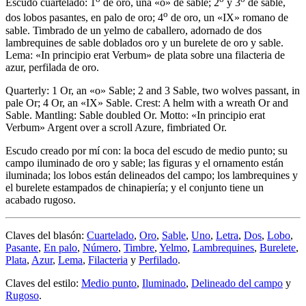
Escudo cuartelado: 1
de oro, una «o» de sable; 2
y 3
de sable,
o
dos lobos pasantes, en palo de oro; 4
de oro, un «IX» romano de
sable. Timbrado de un yelmo de caballero, adornado de dos
lambrequines de sable doblados oro y un burelete de oro y sable.
Lema: «In principio erat Verbum» de plata sobre una filacteria de
azur, perfilada de oro.
Quarterly: 1 Or, an «o» Sable; 2 and 3 Sable, two wolves passant, in
pale Or; 4 Or, an «IX» Sable. Crest: A helm with a wreath Or and
Sable. Mantling: Sable doubled Or. Motto: «In principio erat
Verbum» Argent over a scroll Azure, fimbriated Or.
Escudo creado por mí con: la boca del escudo de medio punto; su
campo iluminado de oro y sable; las figuras y el ornamento están
iluminada; los lobos están delineados del campo; los lambrequines y
el burelete estampados de chinapiería; y el conjunto tiene un
acabado rugoso.
Claves del blasón:
Cuartelado
,
Oro
,
Sable
,
Uno
,
Letra
,
Dos
,
Lobo
,
Pasante
,
En palo
,
Número
,
Timbre
,
Yelmo
,
Lambrequines
,
Burelete
,
Plata
,
Azur
,
Lema
,
Filacteria
y
Perfilado
.
Claves del estilo:
Medio punto
,
Iluminado
,
Delineado del campo
y
Rugoso
.