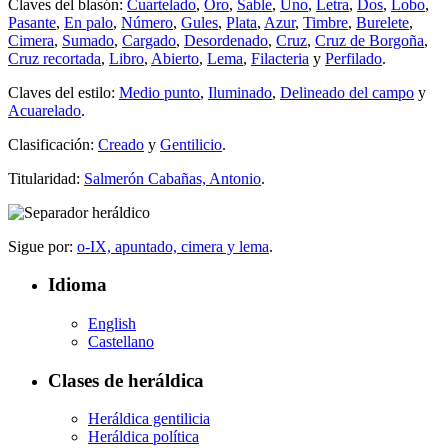
Claves del blasón:
Cuartelado
,
Oro
,
Sable
,
Uno
,
Letra
,
Dos
,
Lobo
,
Pasante
,
En palo
,
Número
,
Gules
,
Plata
,
Azur
,
Timbre
,
Burelete
,
Cimera
,
Sumado
,
Cargado
,
Desordenado
,
Cruz
,
Cruz de Borgoña
,
Cruz recortada
,
Libro
,
Abierto
,
Lema
,
Filacteria
y
Perfilado
.
Claves del estilo:
Medio punto
,
Iluminado
,
Delineado del campo
y
Acuarelado
.
Clasificación:
Creado
y
Gentilicio
.
Titularidad:
Salmerón Cabañas, Antonio
.
Sigue por:
o-IX, apuntado, cimera y lema
.
Idioma
English
Castellano
Clases de heráldica
Heráldica gentilicia
Heráldica política