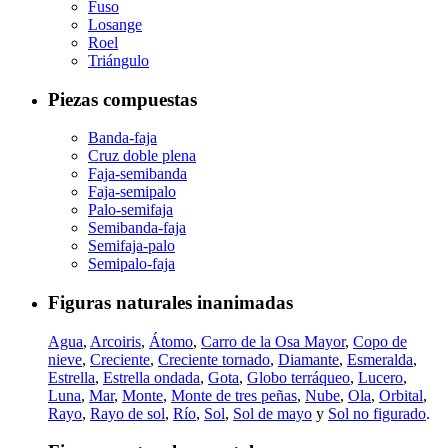
Fuso
Losange
Roel
Triángulo
Piezas compuestas
Banda-faja
Cruz doble plena
Faja-semibanda
Faja-semipalo
Palo-semifaja
Semibanda-faja
Semifaja-palo
Semipalo-faja
Figuras naturales inanimadas
Agua
,
Arcoiris
,
Átomo
,
Carro de la Osa Mayor
,
Copo de
nieve
,
Creciente
,
Creciente tornado
,
Diamante
,
Esmeralda
,
Estrella
,
Estrella ondada
,
Gota
,
Globo terráqueo
,
Lucero
,
Luna
,
Mar
,
Monte
,
Monte de tres peñas
,
Nube
,
Ola
,
Orbital
,
Rayo
,
Rayo de sol
,
Río
,
Sol
,
Sol de mayo
y
Sol no figurado
.