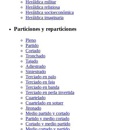
Heráldica militar
Heráldica religiosa
Heráldica socioeconómica
Heráldica imaginaria
Particiones y reparticiones
Pleno
Partido
Cortado
Tronchado
Tajado
Adiestrado
Siniestrado
Terciado en palo
Terciado en faja
Terciado en banda
Terciado en perla invertida
Cuartelado
Cuartelado en sotuer
Jironado
Medio partido y cortado
Partido y medio cortado
Cortado y medio partido
Medio cortado y partido