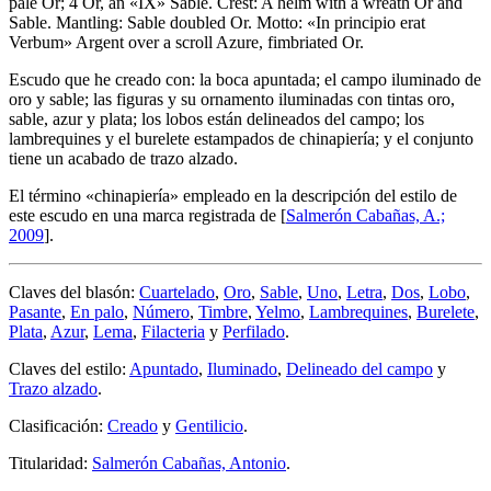
pale Or; 4 Or, an «IX» Sable. Crest: A helm with a wreath Or and
Sable. Mantling: Sable doubled Or. Motto: «In principio erat
Verbum» Argent over a scroll Azure, fimbriated Or.
Escudo que he creado con: la boca apuntada; el campo iluminado de
oro y sable; las figuras y su ornamento iluminadas con tintas oro,
sable, azur y plata; los lobos están delineados del campo; los
lambrequines y el burelete estampados de chinapiería; y el conjunto
tiene un acabado de trazo alzado.
El término «
chinapiería
» empleado en la descripción del estilo de
este escudo en una marca registrada de [
Salmerón Cabañas, A.;
2009
].
Claves del blasón:
Cuartelado
,
Oro
,
Sable
,
Uno
,
Letra
,
Dos
,
Lobo
,
Pasante
,
En palo
,
Número
,
Timbre
,
Yelmo
,
Lambrequines
,
Burelete
,
Plata
,
Azur
,
Lema
,
Filacteria
y
Perfilado
.
Claves del estilo:
Apuntado
,
Iluminado
,
Delineado del campo
y
Trazo alzado
.
Clasificación:
Creado
y
Gentilicio
.
Titularidad:
Salmerón Cabañas, Antonio
.