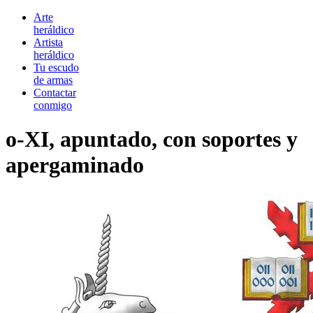
Arte
heráldico
Artista
heráldico
Tu escudo
de armas
Contactar
conmigo
o-XI, apuntado, con soportes y
apergaminado