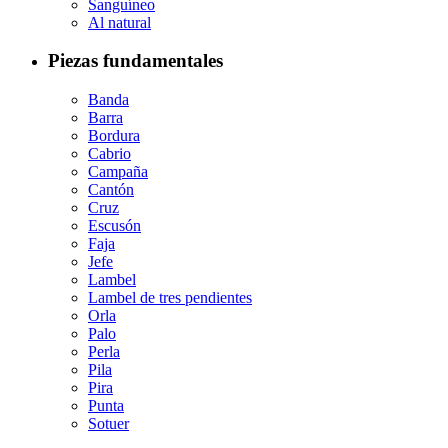
Sanguíneo
Al natural
Piezas fundamentales
Banda
Barra
Bordura
Cabrio
Campaña
Cantón
Cruz
Escusón
Faja
Jefe
Lambel
Lambel de tres pendientes
Orla
Palo
Perla
Pila
Pira
Punta
Sotuer