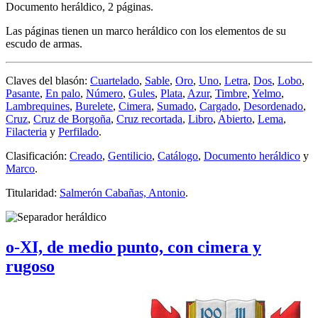
Documento heráldico, 2 páginas.
Las páginas tienen un marco heráldico con los elementos de su
escudo de armas.
Claves del blasón:
Cuartelado
,
Sable
,
Oro
,
Uno
,
Letra
,
Dos
,
Lobo
,
Pasante
,
En palo
,
Número
,
Gules
,
Plata
,
Azur
,
Timbre
,
Yelmo
,
Lambrequines
,
Burelete
,
Cimera
,
Sumado
,
Cargado
,
Desordenado
,
Cruz
,
Cruz de Borgoña
,
Cruz recortada
,
Libro
,
Abierto
,
Lema
,
Filacteria
y
Perfilado
.
Clasificación:
Creado
,
Gentilicio
,
Catálogo
,
Documento heráldico
y
Marco
.
Titularidad:
Salmerón Cabañas, Antonio
.
o-XI, de medio punto, con cimera y
rugoso