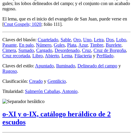
gules; los lobos delineados del campo; y el conjunto con un acabado
rugoso.
El lema, que es el inicio del evangelio de San Juan, puede verse en
[
Cnut Gospels; 1020
; folio 111].
Claves del blasón:
Cuartelado
,
Sable
,
Oro
,
Uno
,
Letra
,
Dos
,
Lobo
,
Pasante
,
En palo
,
Número
,
Gules
,
Plata
,
Azur
,
Timbre
,
Burelete
,
Cimera
,
Sumado
,
Cargado
,
Desordenado
,
Cruz
,
Cruz de Borgoña
,
Cruz recortada
,
Libro
,
Abierto
,
Lema
,
Filacteria
y
Perfilado
.
Claves del estilo:
Apuntado
,
Iluminado
,
Delineado del campo
y
Rugoso
.
Clasificación:
Creado
y
Gentilicio
.
Titularidad:
Salmerón Cabañas, Antonio
.
o-XI y o-IX, catálogo heráldico de 2
escudos