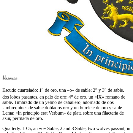
o
o
o
Escudo cuartelado: 1
de oro, una «o» de sable; 2
y 3
de sable,
o
dos lobos pasantes, en palo de oro; 4
de oro, un «IX» romano de
sable. Timbrado de un yelmo de caballero, adornado de dos
lambrequines de sable doblados oro y un burelete de oro y sable.
Lema: «In principio erat Verbum» de plata sobre una filacteria de
azur, perfilada de oro.
Quarterly: 1 Or, an «o» Sable; 2 and 3 Sable, two wolves passant, in