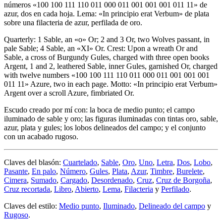
números «100 100 111 110 011 000 011 001 001 001 011 11» de
azur, dos en cada hoja. Lema: «In principio erat Verbum» de plata
sobre una filacteria de azur, perfilada de oro.
Quarterly: 1 Sable, an «o» Or; 2 and 3 Or, two Wolves passant, in
pale Sable; 4 Sable, an «XI» Or. Crest: Upon a wreath Or and
Sable, a cross of Burgundy Gules, charged with three open books
Argent, 1 and 2, leathered Sable, inner Gules, garnished Or, charged
with twelve numbers «100 100 111 110 011 000 011 001 001 001
011 11» Azure, two in each page. Motto: «In principio erat Verbum»
Argent over a scroll Azure, fimbriated Or.
Escudo creado por mí con: la boca de medio punto; el campo
iluminado de sable y oro; las figuras iluminadas con tintas oro, sable,
azur, plata y gules; los lobos delineados del campo; y el conjunto
con un acabado rugoso.
Claves del blasón:
Cuartelado
,
Sable
,
Oro
,
Uno
,
Letra
,
Dos
,
Lobo
,
Pasante
,
En palo
,
Número
,
Gules
,
Plata
,
Azur
,
Timbre
,
Burelete
,
Cimera
,
Sumado
,
Cargado
,
Desordenado
,
Cruz
,
Cruz de Borgoña
,
Cruz recortada
,
Libro
,
Abierto
,
Lema
,
Filacteria
y
Perfilado
.
Claves del estilo:
Medio punto
,
Iluminado
,
Delineado del campo
y
Rugoso
.