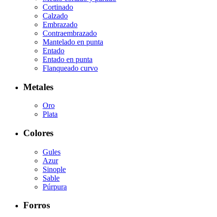
Cortinado
Calzado
Embrazado
Contraembrazado
Mantelado en punta
Entado
Entado en punta
Flanqueado curvo
Metales
Oro
Plata
Colores
Gules
Azur
Sinople
Sable
Púrpura
Forros