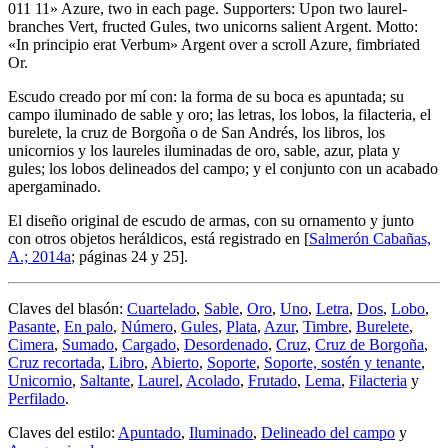
011 11» Azure, two in each page. Supporters: Upon two laurel-
branches Vert, fructed Gules, two unicorns salient Argent. Motto:
«In principio erat Verbum» Argent over a scroll Azure, fimbriated
Or.
Escudo creado por mí con: la forma de su boca es apuntada; su
campo iluminado de sable y oro; las letras, los lobos, la filacteria, el
burelete, la cruz de Borgoña o de San Andrés, los libros, los
unicornios y los laureles iluminadas de oro, sable, azur, plata y
gules; los lobos delineados del campo; y el conjunto con un acabado
apergaminado.
El diseño original de escudo de armas, con su ornamento y junto
con otros objetos heráldicos, está registrado en [
Salmerón Cabañas,
A.; 2014a
; páginas 24 y 25].
Claves del blasón:
Cuartelado
,
Sable
,
Oro
,
Uno
,
Letra
,
Dos
,
Lobo
,
Pasante
,
En palo
,
Número
,
Gules
,
Plata
,
Azur
,
Timbre
,
Burelete
,
Cimera
,
Sumado
,
Cargado
,
Desordenado
,
Cruz
,
Cruz de Borgoña
,
Cruz recortada
,
Libro
,
Abierto
,
Soporte
,
Soporte, sostén y tenante
,
Unicornio
,
Saltante
,
Laurel
,
Acolado
,
Frutado
,
Lema
,
Filacteria
y
Perfilado
.
Claves del estilo:
Apuntado
,
Iluminado
,
Delineado del campo
y