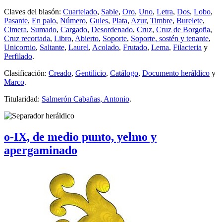
Claves del blasón:
Cuartelado
,
Sable
,
Oro
,
Uno
,
Letra
,
Dos
,
Lobo
,
Pasante
,
En palo
,
Número
,
Gules
,
Plata
,
Azur
,
Timbre
,
Burelete
,
Cimera
,
Sumado
,
Cargado
,
Desordenado
,
Cruz
,
Cruz de Borgoña
,
Cruz recortada
,
Libro
,
Abierto
,
Soporte
,
Soporte, sostén y tenante
,
Unicornio
,
Saltante
,
Laurel
,
Acolado
,
Frutado
,
Lema
,
Filacteria
y
Perfilado
.
Clasificación:
Creado
,
Gentilicio
,
Catálogo
,
Documento heráldico
y
Marco
.
Titularidad:
Salmerón Cabañas, Antonio
.
o-IX, de medio punto, yelmo y
apergaminado