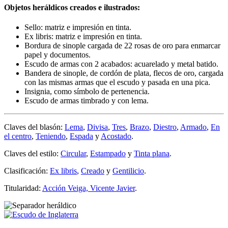
Objetos heráldicos creados e ilustrados:
Sello: matriz e impresión en tinta.
Ex libris: matriz e impresión en tinta.
Bordura de sinople cargada de 22 rosas de oro para enmarcar
papel y documentos.
Escudo de armas con 2 acabados: acuarelado y metal batido.
Bandera de sinople, de cordón de plata, flecos de oro, cargada
con las mismas armas que el escudo y pasada en una pica.
Insignia, como símbolo de pertenencia.
Escudo de armas timbrado y con lema.
Claves del blasón:
Lema
,
Divisa
,
Tres
,
Brazo
,
Diestro
,
Armado
,
En
el centro
,
Teniendo
,
Espada
y
Acostado
.
Claves del estilo:
Circular
,
Estampado
y
Tinta plana
.
Clasificación:
Ex libris
,
Creado
y
Gentilicio
.
Titularidad:
Acción Veiga, Vicente Javier
.