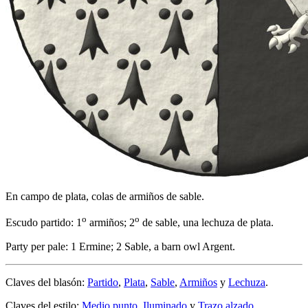
En campo de plata, colas de armiños de sable.
o
o
Escudo partido: 1
armiños; 2
de sable, una lechuza de plata.
Party per pale: 1 Ermine; 2 Sable, a barn owl Argent.
Claves del blasón:
Partido
,
Plata
,
Sable
,
Armiños
y
Lechuza
.
Claves del estilo:
Medio punto
,
Iluminado
y
Trazo alzado
.