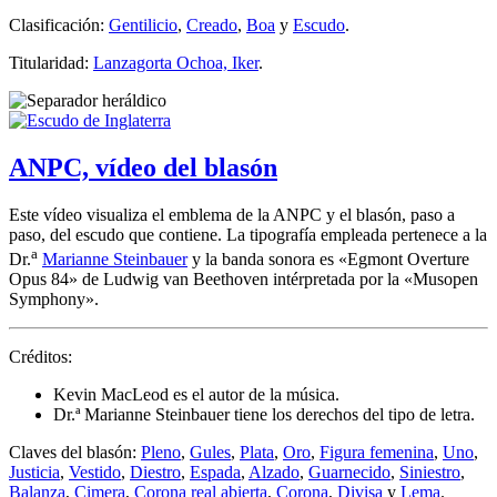
Clasificación:
Gentilicio
,
Creado
,
Boa
y
Escudo
.
Titularidad:
Lanzagorta Ochoa, Iker
.
ANPC, vídeo del blasón
Este vídeo visualiza el emblema de la ANPC y el blasón, paso a
paso, del escudo que contiene. La tipografía empleada pertenece a la
a
Dr.
Marianne Steinbauer
y la banda sonora es «
Egmont Overture
Opus 84
» de Ludwig van Beethoven intérpretada por la «
Musopen
Symphony
».
Créditos:
Kevin MacLeod es el autor de la música.
Dr.ª Marianne Steinbauer tiene los derechos del tipo de letra.
Claves del blasón:
Pleno
,
Gules
,
Plata
,
Oro
,
Figura femenina
,
Uno
,
Justicia
,
Vestido
,
Diestro
,
Espada
,
Alzado
,
Guarnecido
,
Siniestro
,
Balanza
,
Cimera
,
Corona real abierta
,
Corona
,
Divisa
y
Lema
.