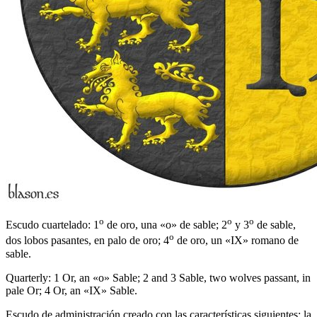
o
o
o
Escudo cuartelado: 1
de oro, una «o» de sable; 2
y 3
de sable,
o
dos lobos pasantes, en palo de oro; 4
de oro, un «IX» romano de
sable.
Quarterly: 1 Or, an «o» Sable; 2 and 3 Sable, two wolves passant, in
pale Or; 4 Or, an «IX» Sable.
Escudo de administración creado con las características siguientes: la