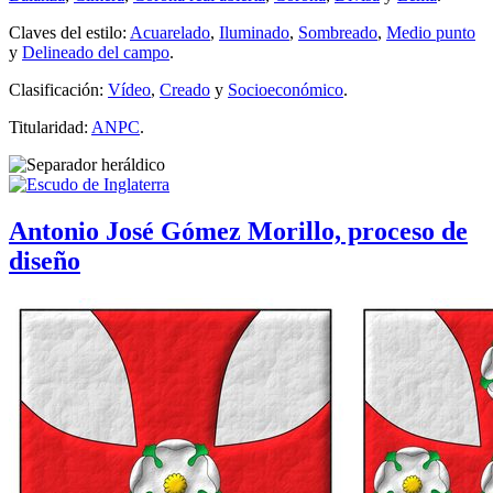
Claves del estilo:
Acuarelado
,
Iluminado
,
Sombreado
,
Medio punto
y
Delineado del campo
.
Clasificación:
Vídeo
,
Creado
y
Socioeconómico
.
Titularidad:
ANPC
.
Antonio José Gómez Morillo, proceso de
diseño