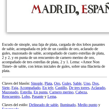
Escudo de sinople, una faja de plata, cargada de dos lobos pasantes
de sable, acompañada en jefe de un castillo de oro, aclarado de
gules, mazonado de sable, acompañado de cuatro estrellas de plata,
2 y 2, y en punta de un rencuentro de carnero merino de oro,
acompañado de tres estrellas de plata, 2 y 1. Lema: «Amor Non
Timet» de sable, con letras iniciales de gules, sobre una filacteria de
plata.
Claves del blasón:
Sinople
,
Plata
,
Oro
,
Gules
,
Sable
,
Uno
,
Dos
,
Siete
,
Faja
,
Acompañado
,
En jefe
,
Castillo
,
De tres torres
,
Aclarado
,
Mazonado
,
Estrella
,
En punta
,
Carnero merino
,
Cabeza
,
Rencuentro
,
Lobo
,
Pasante
y
Lema
.
Claves del estilo:
Delineado de sable
,
Iluminado
,
Medio punto
y