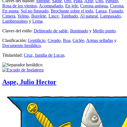
Claves del blasón:
Sinople
,
Sable
,
Oro
,
Plata
,
Azur
,
Uno
,
Partido
,
Rosa de los vientos
,
Acompañado
,
En jefe
,
Corona antigua
,
Corona
,
En punta
,
Sol no figurado
,
Brochante sobre el todo
,
Lanza
,
Fustado
,
Cimera
,
Yelmo
,
Burelete
,
Lince
,
Tumbado
,
Al natural
,
Lampasado
,
Lambrequines
y
Lema
.
Claves del estilo:
Delineado de sable
,
Iluminado
y
Medio punto
.
Clasificación:
Gentilicio
,
Creado
,
Boa
,
Giclée
,
Armas selladas
y
Documento heráldico
.
Titularidad:
Cruz, familia de Lucas
.
Aspe, Julio Hector