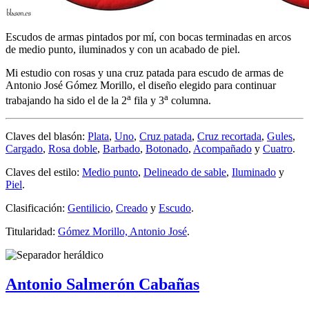
Escudos de armas pintados por mí, con bocas terminadas en arcos
de medio punto, iluminados y con un acabado de piel.
Mi estudio con rosas y una cruz patada para escudo de armas de
Antonio José Gómez Morillo, el diseño elegido para continuar
a
a
trabajando ha sido el de la 2
fila y 3
columna.
Claves del blasón:
Plata
,
Uno
,
Cruz patada
,
Cruz recortada
,
Gules
,
Cargado
,
Rosa doble
,
Barbado
,
Botonado
,
Acompañado
y
Cuatro
.
Claves del estilo:
Medio punto
,
Delineado de sable
,
Iluminado
y
Piel
.
Clasificación:
Gentilicio
,
Creado
y
Escudo
.
Titularidad:
Gómez Morillo, Antonio José
.
Antonio Salmerón Cabañas