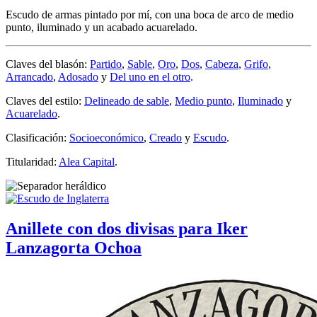
Escudo de armas pintado por mí, con una boca de arco de medio
punto, iluminado y un acabado acuarelado.
Claves del blasón:
Partido
,
Sable
,
Oro
,
Dos
,
Cabeza
,
Grifo
,
Arrancado
,
Adosado
y
Del uno en el otro
.
Claves del estilo:
Delineado de sable
,
Medio punto
,
Iluminado
y
Acuarelado
.
Clasificación:
Socioeconómico
,
Creado
y
Escudo
.
Titularidad:
Alea Capital
.
Anillete con dos divisas para Iker
Lanzagorta Ochoa