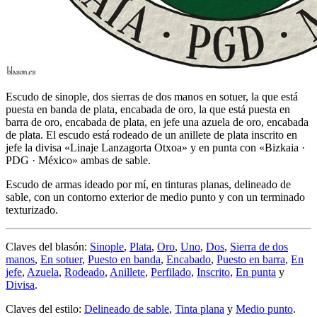
Escudo de sinople, dos sierras de dos manos en sotuer, la que está
puesta en banda de plata, encabada de oro, la que está puesta en
barra de oro, encabada de plata, en jefe una azuela de oro, encabada
de plata. El escudo está rodeado de un anillete de plata inscrito en
jefe la divisa «Linaje Lanzagorta Otxoa» y en punta con «Bizkaia ·
PDG · México» ambas de sable.
Escudo de armas ideado por mí, en tinturas planas, delineado de
sable, con un contorno exterior de medio punto y con un terminado
texturizado.
Claves del blasón:
Sinople
,
Plata
,
Oro
,
Uno
,
Dos
,
Sierra de dos
manos
,
En sotuer
,
Puesto en banda
,
Encabado
,
Puesto en barra
,
En
jefe
,
Azuela
,
Rodeado
,
Anillete
,
Perfilado
,
Inscrito
,
En punta
y
Divisa
.
Claves del estilo:
Delineado de sable
,
Tinta plana
y
Medio punto
.