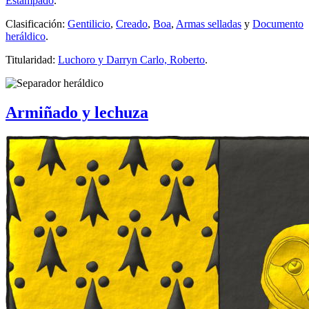
Estampado
.
Clasificación:
Gentilicio
,
Creado
,
Boa
,
Armas selladas
y
Documento
heráldico
.
Titularidad:
Luchoro y Darryn Carlo, Roberto
.
Armiñado y lechuza