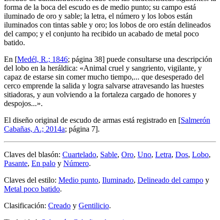
forma de la boca del escudo es de medio punto; su campo está
iluminado de oro y sable; la letra, el número y los lobos están
iluminados con tintas sable y oro; los lobos de oro están delineados
del campo; y el conjunto ha recibido un acabado de metal poco
batido.
En [
Medél, R.; 1846
; página 38] puede consultarse una descripción
del lobo en la heráldica: «
Animal cruel y sangriento, vigilante, y
capaz de estarse sin comer mucho tiempo,... que desesperado del
cerco emprende la salida y logra salvarse atravesando las huestes
sitiadoras, y aun volviendo a la fortaleza cargado de honores y
despojos...
».
El diseño original de escudo de armas está registrado en [
Salmerón
Cabañas, A.; 2014a
; página 7].
Claves del blasón:
Cuartelado
,
Sable
,
Oro
,
Uno
,
Letra
,
Dos
,
Lobo
,
Pasante
,
En palo
y
Número
.
Claves del estilo:
Medio punto
,
Iluminado
,
Delineado del campo
y
Metal poco batido
.
Clasificación:
Creado
y
Gentilicio
.