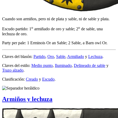
Cuando son armiños, pero ni de plata y sable, ni de sable y plata.
o
o
Escudo partido: 1
armiñado de oro y sable; 2
de sable, una
lechuza de oro.
Party per pale: 1 Erminois Or an Sable; 2 Sable, a Barn owl Or.
Claves del blasón:
Partido
,
Oro
,
Sable
,
Armiñado
y
Lechuza
.
Claves del estilo:
Medio punto
,
Iluminado
,
Delineado de sable
y
Trazo alzado
.
Clasificación:
Creado
y
Escudo
.
Armiños y lechuza