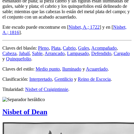
esmaltado de plata; la pieza cabrio y las figuras están iluminadas de
gules, sable y plata; el cabrio y los quinquefolios está delineado de
sable; mientras que las cabezas lo están del metal plata del campo; y
el conjunto con un acabado acuarelado.
Este escudo puede encontrarse en [
Nisbet, A.; 1722
] y en [
Nisbet,
A.; 1816
].
Claves del blasón:
Pleno
,
Plata
,
Cabrio
,
Gules
,
Acompañado
,
Cabeza
,
Jabalí
,
Sable
,
Arrancado
,
Lampasado
,
Defendido
,
Cargado
y
Quinquefolio
.
Claves del estilo:
Medio punto
,
Iluminado
y
Acuarelado
.
Clasificación:
Interpretado
,
Gentilicio
y
Reino de Escocia
.
Titularidad:
Nisbet of Craigintinnie
.
Nisbet of Dean