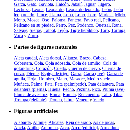
Garza
,
Gato
,
Gaviota
,
Halcón
,
Jabalí
,
Jaguar
,
Jilgero
,
Lechuza
,
Leona
,
Leopardo
,
Leopardo leonado
,
León
,
León
leopardado
,
Lince
,
Llama
,
Loba
,
Lobo
,
Loro
,
Marleta
,
Mirlo
,
Mono
,
Mosca
,
Oso
,
Paloma
,
Pantera
,
Pavo real
,
Pelícano
,
Pelícano en su piedad
,
Perro
,
Pez
,
Podenco
,
Quetzal
,
Rana
,
Salvaje
,
Sierpe
,
Talbot
,
Tejón
,
Tigre heráldico
,
Toro
,
Tortuga
,
Vaca
y
Zorro
.
Partes de figuras naturales
Aleta caudal
,
Aleta dorsal
,
Alianza
,
Brazo
,
Cabeza
,
Cobertera
,
Cola
,
Cola adosada
,
Cola de armiño
,
Cola de
golondrina
,
Corazón
,
Cuello
,
Cuerna de ciervo
,
Cuerna de
corzo
,
Diente
,
Espiga de trigo
,
Garra
,
Garra (ave)
,
Garra de
águila
,
Hoja
,
Hombro
,
Mano
,
Masacre
,
Medio vuelo
,
Muñeca
,
Palma
,
Pata
,
Pata (palmípedo)
,
Pata delantera
,
Pata
delantera (pierna)
,
Huella
,
Pecho
,
Pezuña
,
Pico
,
Pluma (ave)
,
Pluma de avestruz
,
Rama
,
Ramita
,
Rencuentro
,
Tallo
,
Tibia
,
Trompa (elefante)
,
Tronco
,
Ubre
,
Venera
y
Vuelo
.
Figuras artificiales
Alabarda
,
Alfanje
,
Alicates
,
Reja de arado
,
As de picas
,
Ancla
,
Anillo
,
Antorcha
,
Arco
,
Arco (edificio)
,
Armadura