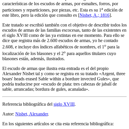
características de los escudos de armas, por esmaltes, forros, por
a
particiones y reparticiones, por piezas, etc. Esta es su 1
edición de
este libro, pero la edición que consulto es [
Nisbet, A.; 1816
].
Este tratado se escribió también con el objetivo de describir todos los
escudos de armas de las familias escocesas, tanto de las existentes en
el siglo XVIII como de las ya extintas en ese momento. Para ello se
dice que registra más de 2.600 escudos de armas, yo he contado
o
2.608, e incluye dos índices alfabéticos de nombres, el 1
para la
o
localización de los blasones y el 2
para aquellos titulares cuyo
blasones están, además, ilustrados.
El escudo de armas que ilustra esta entrada es el del propio
Alexander Nisbet tal y como se registra en su tratado «
Argent, three
boars' heads erased Sable within a bordure invected Gules
», que
podría traducirse por «
escudo de plata: tres cabezas de jabalí de
sable, arrancadas; bordura de gules, acanalada
».
Referencia bibliográfica del
siglo XVIII
.
Autor:
Nisbet, Alexander
.
En los siguientes artículos se cita esta referencia bibliográfica: