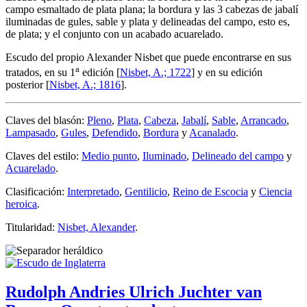
campo esmaltado de plata plana; la bordura y las 3 cabezas de jabalí
iluminadas de gules, sable y plata y delineadas del campo, esto es,
de plata; y el conjunto con un acabado acuarelado.
Escudo del propio Alexander Nisbet que puede encontrarse en sus
a
tratados, en su 1
edición [
Nisbet, A.; 1722
] y en su edición
posterior [
Nisbet, A.; 1816
].
Claves del blasón:
Pleno
,
Plata
,
Cabeza
,
Jabalí
,
Sable
,
Arrancado
,
Lampasado
,
Gules
,
Defendido
,
Bordura
y
Acanalado
.
Claves del estilo:
Medio punto
,
Iluminado
,
Delineado del campo
y
Acuarelado
.
Clasificación:
Interpretado
,
Gentilicio
,
Reino de Escocia
y
Ciencia
heroica
.
Titularidad:
Nisbet, Alexander
.
Rudolph Andries Ulrich Juchter van