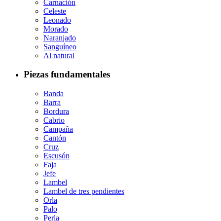
Carnación
Celeste
Leonado
Morado
Naranjado
Sanguíneo
Al natural
Piezas fundamentales
Banda
Barra
Bordura
Cabrio
Campaña
Cantón
Cruz
Escusón
Faja
Jefe
Lambel
Lambel de tres pendientes
Orla
Palo
Perla