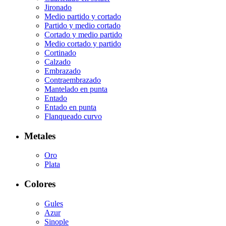
Jironado
Medio partido y cortado
Partido y medio cortado
Cortado y medio partido
Medio cortado y partido
Cortinado
Calzado
Embrazado
Contraembrazado
Mantelado en punta
Entado
Entado en punta
Flanqueado curvo
Metales
Oro
Plata
Colores
Gules
Azur
Sinople