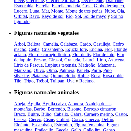
nieve
,
Creciente
,
Creciente tornado
,
Decreciente
,
Diamante
,
Esmeralda
,
Estrella
,
Estrella ondada
,
Gota
,
Globo terráqueo
,
Lucero
,
Luna
,
Mar
,
Monte
,
Monte de tres peñas
,
Nube
,
Ola
,
Orbital
,
Rayo
,
Rayo de sol
,
Río
,
Sol
,
Sol de mayo
y
Sol no
figurado
.
Figuras naturales vegetales
Árbol
,
Bellota
,
Camelia
,
Calabaza
,
Cardo
,
Castilleja
,
Cedro
macho
,
Ceiba
,
Crisantemo
,
Eguzki-lore
,
Encina
,
Flor
,
Flor de
aciano
,
Flor de cornejo florido
,
Flor de lis
,
Flor de loto
,
Flor
de lúpulo
,
Fresno
,
Girasol
,
Granada
,
Laurel
,
Lirio
,
Azucena
,
Lirio de Pascua
,
Lupinus texensis
,
Madroño
,
Manzana
,
Manzano
,
Olivo
,
Olmo
,
Palmera
,
Panela
,
Parra
,
Pino
silvestre
,
Platanera
,
Quinquefolio
,
Roble
,
Rosa
,
Rosa doble
,
Tilo
,
Trigo
,
Trébol
,
Tulipán
,
Uva
y
Racimo
.
Figuras naturales animales
Abeja
,
Águila
,
Águila calva
,
Alondra
,
Azulejo de las
montañas
,
Barbo
,
Berrendo
,
Bisonte
,
Borrego cimarrón
,
Braco
,
Buitre
,
Búho
,
Caballo
,
Cabra
,
Carnero merino
,
Castor
,
Cierva
,
Ciervo
,
Cisne
,
Colibrí
,
Corzo
,
Cuervo
,
Delfín
,
Elefante
,
Escarabajo
,
Estornino
,
Figura femenina
,
Figura
masculina
,
Frailecillo
,
Gacela
,
Gallo
,
Gallo lira
,
Ganso
,