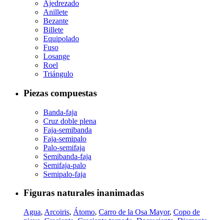
Ajedrezado
Anillete
Bezante
Billete
Equipolado
Fuso
Losange
Roel
Triángulo
Piezas compuestas
Banda-faja
Cruz doble plena
Faja-semibanda
Faja-semipalo
Palo-semifaja
Semibanda-faja
Semifaja-palo
Semipalo-faja
Figuras naturales inanimadas
Agua
,
Arcoiris
,
Átomo
,
Carro de la Osa Mayor
,
Copo de