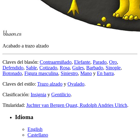
Acabado a trazo alzado
Claves del blasón:
Contraarmiñado
,
Elefante
,
Parado
,
Oro
,
Defendido
,
Sable
,
Cotizado
,
Rosa
,
Gules
,
Barbado
,
Sinople
,
Botonado
,
Figura masculina
,
Siniestro
,
Mano
y
En barra
.
Claves del estilo:
Trazo alzado
y
Ovalado
.
Clasificación:
Insignia
y
Gentilicio
.
Titularidad:
Juchter van Bergen Quast, Rudolph Andries Ulrich
.
Idioma
English
Castellano