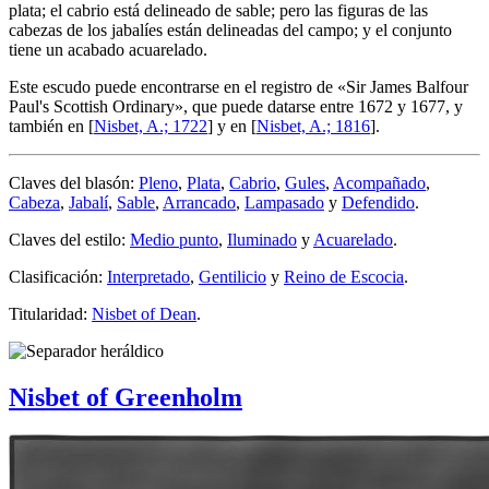
plata; el cabrio está delineado de sable; pero las figuras de las
cabezas de los jabalíes están delineadas del campo; y el conjunto
tiene un acabado acuarelado.
Este escudo puede encontrarse en el registro de «
Sir James Balfour
Paul's Scottish Ordinary
», que puede datarse entre 1672 y 1677, y
también en [
Nisbet, A.; 1722
] y en [
Nisbet, A.; 1816
].
Claves del blasón:
Pleno
,
Plata
,
Cabrio
,
Gules
,
Acompañado
,
Cabeza
,
Jabalí
,
Sable
,
Arrancado
,
Lampasado
y
Defendido
.
Claves del estilo:
Medio punto
,
Iluminado
y
Acuarelado
.
Clasificación:
Interpretado
,
Gentilicio
y
Reino de Escocia
.
Titularidad:
Nisbet of Dean
.
Nisbet of Greenholm