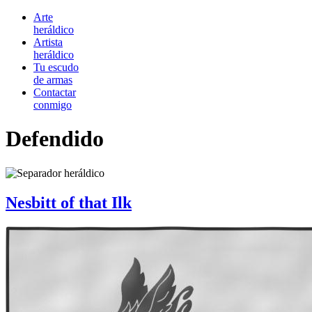
Arte
heráldico
Artista
heráldico
Tu escudo
de armas
Contactar
conmigo
Defendido
Nesbitt of that Ilk