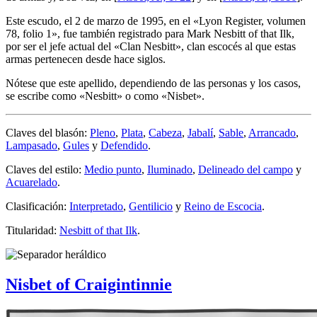
Este escudo, el 2 de marzo de 1995, en el «
Lyon Register, volumen
78, folio 1
», fue también registrado para Mark Nesbitt of that Ilk,
por ser el jefe actual del «
Clan Nesbitt
», clan escocés al que estas
armas pertenecen desde hace siglos.
Nótese que este apellido, dependiendo de las personas y los casos,
se escribe como «
Nesbitt
» o como «
Nisbet
».
Claves del blasón:
Pleno
,
Plata
,
Cabeza
,
Jabalí
,
Sable
,
Arrancado
,
Lampasado
,
Gules
y
Defendido
.
Claves del estilo:
Medio punto
,
Iluminado
,
Delineado del campo
y
Acuarelado
.
Clasificación:
Interpretado
,
Gentilicio
y
Reino de Escocia
.
Titularidad:
Nesbitt of that Ilk
.
Nisbet of Craigintinnie