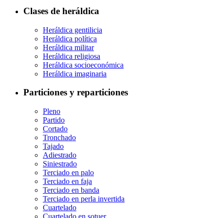
Clases de heráldica
Heráldica gentilicia
Heráldica política
Heráldica militar
Heráldica religiosa
Heráldica socioeconómica
Heráldica imaginaria
Particiones y reparticiones
Pleno
Partido
Cortado
Tronchado
Tajado
Adiestrado
Siniestrado
Terciado en palo
Terciado en faja
Terciado en banda
Terciado en perla invertida
Cuartelado
Cuartelado en sotuer