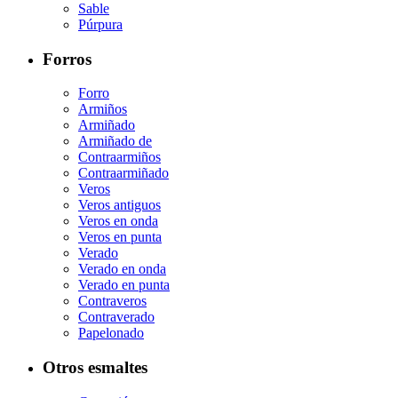
Sable
Púrpura
Forros
Forro
Armiños
Armiñado
Armiñado de
Contraarmiños
Contraarmiñado
Veros
Veros antiguos
Veros en onda
Veros en punta
Verado
Verado en onda
Verado en punta
Contraveros
Contraverado
Papelonado
Otros esmaltes