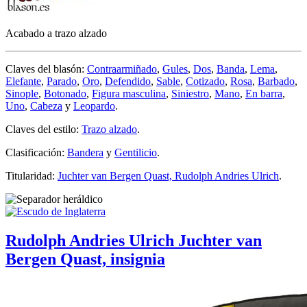
Acabado a trazo alzado
Claves del blasón:
Contraarmiñado
,
Gules
,
Dos
,
Banda
,
Lema
,
Elefante
,
Parado
,
Oro
,
Defendido
,
Sable
,
Cotizado
,
Rosa
,
Barbado
,
Sinople
,
Botonado
,
Figura masculina
,
Siniestro
,
Mano
,
En barra
,
Uno
,
Cabeza
y
Leopardo
.
Claves del estilo:
Trazo alzado
.
Clasificación:
Bandera
y
Gentilicio
.
Titularidad:
Juchter van Bergen Quast, Rudolph Andries Ulrich
.
Rudolph Andries Ulrich Juchter van
Bergen Quast, insignia