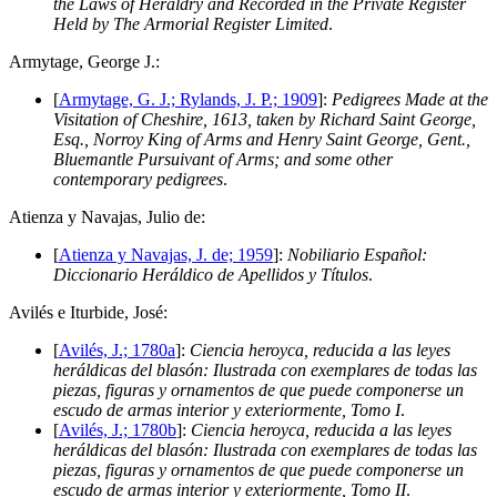
the Laws of Heraldry and Recorded in the Private Register
Held by The Armorial Register Limited
.
A
rmytage, George J.:
[
Armytage, G. J.; Rylands, J. P.; 1909
]:
Pedigrees Made at the
Visitation of Cheshire, 1613, taken by Richard Saint George,
Esq., Norroy King of Arms and Henry Saint George, Gent.,
Bluemantle Pursuivant of Arms; and some other
contemporary pedigrees
.
A
tienza y Navajas, Julio de:
[
Atienza y Navajas, J. de; 1959
]:
Nobiliario Español:
Diccionario Heráldico de Apellidos y Títulos
.
A
vilés e Iturbide, José:
[
Avilés, J.; 1780a
]:
Ciencia heroyca, reducida a las leyes
heráldicas del blasón: Ilustrada con exemplares de todas las
piezas, figuras y ornamentos de que puede componerse un
escudo de armas interior y exteriormente, Tomo I
.
[
Avilés, J.; 1780b
]:
Ciencia heroyca, reducida a las leyes
heráldicas del blasón: Ilustrada con exemplares de todas las
piezas, figuras y ornamentos de que puede componerse un
escudo de armas interior y exteriormente, Tomo II
.