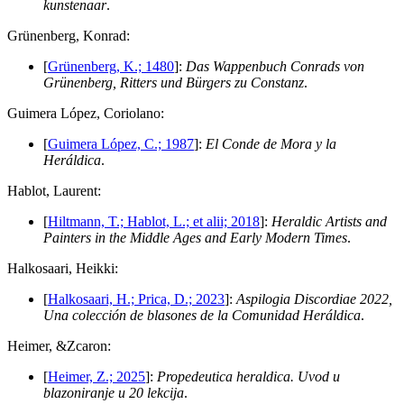
kunstenaar
.
G
rünenberg, Konrad:
[
Grünenberg, K.; 1480
]:
Das Wappenbuch Conrads von
Grünenberg, Ritters und Bürgers zu Constanz
.
G
uimera López, Coriolano:
[
Guimera López, C.; 1987
]:
El Conde de Mora y la
Heráldica
.
H
ablot, Laurent:
[
Hiltmann, T.; Hablot, L.; et alii; 2018
]:
Heraldic Artists and
Painters in the Middle Ages and Early Modern Times
.
H
alkosaari, Heikki:
[
Halkosaari, H.; Prica, D.; 2023
]:
Aspilogia Discordiae 2022,
Una colección de blasones de la Comunidad Heráldica
.
H
eimer, &Zcaron:
[
Heimer, Z.; 2025
]:
Propedeutica heraldica. Uvod u
blazoniranje u 20 lekcija
.