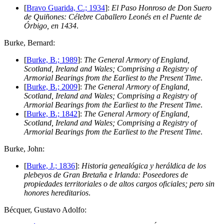
[
Bravo Guarida, C.; 1934
]:
El Paso Honroso de Don Suero
de Quiñones: Célebre Caballero Leonés en el Puente de
Órbigo, en 1434
.
B
urke, Bernard:
[
Burke, B.; 1989
]:
The General Armory of England,
Scotland, Ireland and Wales; Comprising a Registry of
Armorial Bearings from the Earliest to the Present Time
.
[
Burke, B.; 2009
]:
The General Armory of England,
Scotland, Ireland and Wales; Comprising a Registry of
Armorial Bearings from the Earliest to the Present Time
.
[
Burke, B.; 1842
]:
The General Armory of England,
Scotland, Ireland and Wales; Comprising a Registry of
Armorial Bearings from the Earliest to the Present Time
.
B
urke, John:
[
Burke, J.; 1836
]:
Historia genealógica y heráldica de los
plebeyos de Gran Bretaña e Irlanda: Poseedores de
propiedades territoriales o de altos cargos oficiales; pero sin
honores hereditarios
.
B
écquer, Gustavo Adolfo: