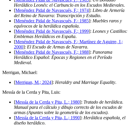
Heráldico Leonés: el Carbunclo en los Escudos Medievales
.
[
Menéndez Pidal de Navascués, F.; 1974
]:
Libro de Armería
del Reino de Navarra: Transcripción y Estudio
.
[
Menéndez Pidal de Navascués, F.; 1985
]:
Muebles raros y
equívocos de la heráldica española
.
[
Menéndez Pidal de Navascués, F.; 1999
]:
Leones y Castillos:
Emblemas Heráldicos en España
.
[
Menéndez Pidal de Navascués, F.; Martínez de Aguirre, J.;
2000
]:
El Escudo de Armas de Navarra
.
[
Menéndez Pidal de Navascués, F.; 1988
]:
Panorama
Heráldico Español: Épocas y Regiones en el Período
Medieval
.
M
errigan, Michael:
[
Merrigan, M.; 2024
]:
Heraldry and Marriage Equality
.
M
essía de la Cerda y Pita, Luis:
[
Messía de la Cerda y Pita, L.; 1980
]:
Tratado de heráldica.
Manual para el cálculo y dibujo correcto de los escudos de
armas (Apuntes sobre la geometría de los escudos)
.
[
Messía de la Cerda y Pita, L.; 1990
]:
Heráldica española, el
diseño heráldico
.