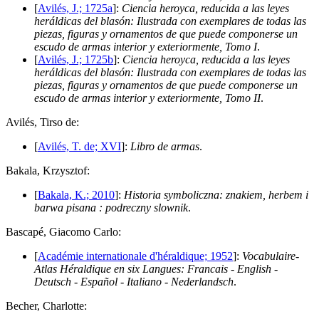
[
Avilés, J.; 1725a
]:
Ciencia heroyca, reducida a las leyes
heráldicas del blasón: Ilustrada con exemplares de todas las
piezas, figuras y ornamentos de que puede componerse un
escudo de armas interior y exteriormente, Tomo I
.
[
Avilés, J.; 1725b
]:
Ciencia heroyca, reducida a las leyes
heráldicas del blasón: Ilustrada con exemplares de todas las
piezas, figuras y ornamentos de que puede componerse un
escudo de armas interior y exteriormente, Tomo II
.
A
vilés, Tirso de:
[
Avilés, T. de; XVI
]:
Libro de armas
.
B
akala, Krzysztof:
[
Bakala, K.; 2010
]:
Historia symboliczna: znakiem, herbem i
barwa pisana : podreczny slownik
.
B
ascapé, Giacomo Carlo:
[
Académie internationale d'héraldique; 1952
]:
Vocabulaire-
Atlas Héraldique en six Langues: Francais - English -
Deutsch - Español - Italiano - Nederlandsch
.
B
echer, Charlotte: