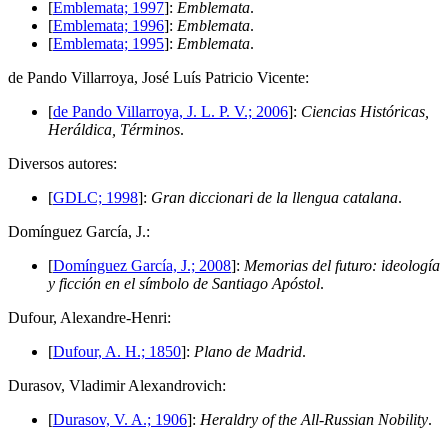
[
Emblemata; 1997
]:
Emblemata
.
[
Emblemata; 1996
]:
Emblemata
.
[
Emblemata; 1995
]:
Emblemata
.
d
e Pando Villarroya, José Luís Patricio Vicente:
[
de Pando Villarroya, J. L. P. V.; 2006
]:
Ciencias Históricas,
Heráldica, Términos
.
D
iversos autores:
[
GDLC; 1998
]:
Gran diccionari de la llengua catalana
.
D
omínguez García, J.:
[
Domínguez García, J.; 2008
]:
Memorias del futuro: ideología
y ficción en el símbolo de Santiago Apóstol
.
D
ufour, Alexandre-Henri:
[
Dufour, A. H.; 1850
]:
Plano de Madrid
.
D
urasov, Vladimir Alexandrovich:
[
Durasov, V. A.; 1906
]:
Heraldry of the All-Russian Nobility
.