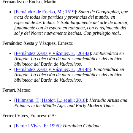
F
ernández de Enciso, Martín:
[
Fernández de Enciso, M.; 1519
]:
Suma de Geographia, que
trata de todas las partidas y provincias del mundo: en
especial de las Indias. Y trata largamente del arte de marear,
juntamente con la espera en romance, con el regimiento del
sol y del Norte: nuevamente hechas. Con privilegio real.
.
F
ernández-Xesta y Vázquez, Ernesto:
[
Fernández-Xesta y Vázquez, E.; 2014a
]:
Emblemática en
Aragón. La colección de piezas emblemáticas del archivo
biblioteca del Barón de Valdeolivos
.
[
Fernández-Xesta y Vázquez, E.; 2014b
]:
Emblemática en
Aragón. La colección de piezas emblemáticas del archivo
biblioteca del Barón de Valdeolivos
.
F
errari, Matteo:
[
Hiltmann, T.; Hablot, L.; et alii; 2018
]:
Heraldic Artists and
Painters in the Middle Ages and Early Modern Times
.
F
errer i Vives, Francesc d'A:
[
Ferrer i Vives, F.; 1995
]:
Heràldica Catalana
.