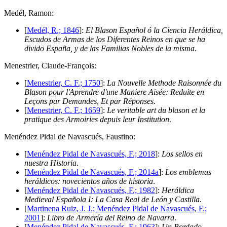
M
edél, Ramon:
[
Medél, R.; 1846
]:
El Blason Español ó la Ciencia Heráldica,
Escudos de Armas de los Diferentes Reinos en que se ha
divido España, y de las Familias Nobles de la misma
.
M
enestrier, Claude-François:
[
Menestrier, C. F.; 1750
]:
La Nouvelle Methode Raisonnée du
Blason pour l'Aprendre d'une Maniere Aisée: Reduite en
Leçons par Demandes, Et par Réponses
.
[
Menestrier, C. F.; 1659
]:
Le veritable art du blason et la
pratique des Armoiries depuis leur Institution
.
M
enéndez Pidal de Navascués, Faustino:
[
Menéndez Pidal de Navascués, F.; 2018
]:
Los sellos en
nuestra Historia
.
[
Menéndez Pidal de Navascués, F.; 2014a
]:
Los emblemas
heráldicos: novecientos años de historia
.
[
Menéndez Pidal de Navascués, F.; 1982
]:
Heráldica
Medieval Española I: La Casa Real de León y Castilla
.
[
Martinena Ruiz, J. J.; Menéndez Pidal de Navascués, F.;
2001
]:
Libro de Armería del Reino de Navarra
.
[
Menéndez Pidal de Navascués, F.; 1963
]:
Un Bordado