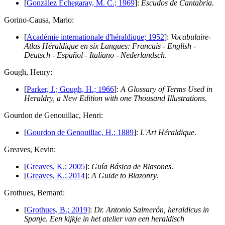
[
González Echegaray, M. C.; 1969
]:
Escudos de Cantabria
.
G
orino-Causa, Mario:
[
Académie internationale d'héraldique; 1952
]:
Vocabulaire-
Atlas Héraldique en six Langues: Francais - English -
Deutsch - Español - Italiano - Nederlandsch
.
G
ough, Henry:
[
Parker, J.; Gough, H.; 1966
]:
A Glossary of Terms Used in
Heraldry, a New Edition with one Thousand Illustrations
.
G
ourdon de Genouillac, Henri:
[
Gourdon de Genouillac, H.; 1889
]:
L'Art Héraldique
.
G
reaves, Kevin:
[
Greaves, K.; 2005
]:
Guía Básica de Blasones
.
[
Greaves, K.; 2014
]:
A Guide to Blazonry
.
G
rothues, Bernard:
[
Grothues, B.; 2019
]:
Dr. Antonio Salmerón, heraldicus in
Spanje. Een kijkje in het atelier van een heraldisch