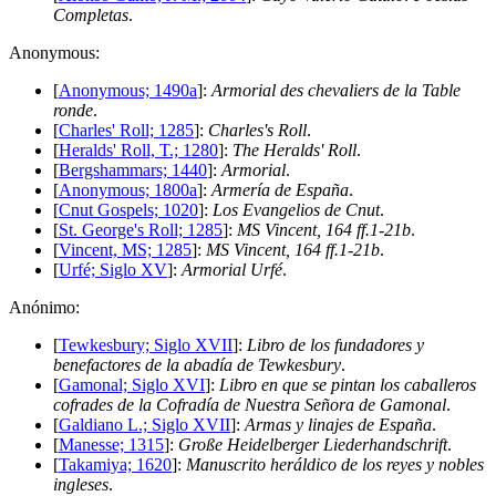
Completas
.
A
nonymous:
[
Anonymous; 1490a
]:
Armorial des chevaliers de la Table
ronde
.
[
Charles' Roll; 1285
]:
Charles's Roll
.
[
Heralds' Roll, T.; 1280
]:
The Heralds' Roll
.
[
Bergshammars; 1440
]:
Armorial
.
[
Anonymous; 1800a
]:
Armería de España
.
[
Cnut Gospels; 1020
]:
Los Evangelios de Cnut
.
[
St. George's Roll; 1285
]:
MS Vincent, 164 ff.1-21b
.
[
Vincent, MS; 1285
]:
MS Vincent, 164 ff.1-21b
.
[
Urfé; Siglo XV
]:
Armorial Urfé
.
A
nónimo:
[
Tewkesbury; Siglo XVII
]:
Libro de los fundadores y
benefactores de la abadía de Tewkesbury
.
[
Gamonal; Siglo XVI
]:
Libro en que se pintan los caballeros
cofrades de la Cofradía de Nuestra Señora de Gamonal
.
[
Galdiano L.; Siglo XVII
]:
Armas y linajes de España
.
[
Manesse; 1315
]:
Große Heidelberger Liederhandschrift
.
[
Takamiya; 1620
]:
Manuscrito heráldico de los reyes y nobles
ingleses
.