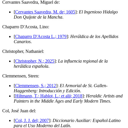
C
ervantes Saavedra, Miguel de:
[
Cervantes Saavedra, M. de; 1605
]:
El Ingenioso Hidalgo
Don Quijote de la Mancha
.
C
haparro D'Acosta, Lino:
[
Chaparro D'Acosta L.; 1979
]:
Heráldica de los Apellidos
Canarios
.
C
hristopher, Nathaniel:
[
Christopher, N.; 2025
]:
La influencia regional de la
heráldica española
.
C
lemmensen, Steen:
[
Clemmensen, S.; 2012
]:
El Armorial de St. Gallen-
Haggenberg: Introducción y Edición
.
[
Hiltmann, T.; Hablot, L.; et alii; 2018
]:
Heraldic Artists and
Painters in the Middle Ages and Early Modern Times
.
C
ol, José Juan del:
[
Col, J. J. del; 2007
]:
Diccionario Auxiliar: Español-Latino
para el Uso Moderno del Latín
.