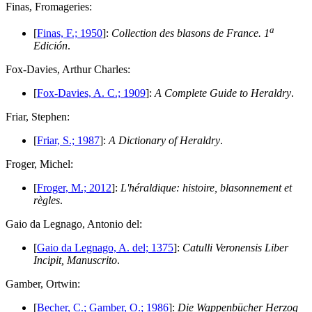
F
inas, Fromageries:
a
[
Finas, F.; 1950
]:
Collection des blasons de France. 1
Edición
.
F
ox-Davies, Arthur Charles:
[
Fox-Davies, A. C.; 1909
]:
A Complete Guide to Heraldry
.
F
riar, Stephen:
[
Friar, S.; 1987
]:
A Dictionary of Heraldry
.
F
roger, Michel:
[
Froger, M.; 2012
]:
L'héraldique: histoire, blasonnement et
règles
.
G
aio da Legnago, Antonio del:
[
Gaio da Legnago, A. del; 1375
]:
Catulli Veronensis Liber
Incipit, Manuscrito
.
G
amber, Ortwin:
[
Becher, C.; Gamber, O.; 1986
]:
Die Wappenbücher Herzog