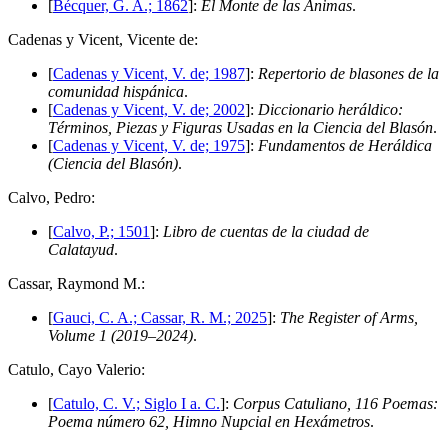
[
Bécquer, G. A.; 1862
]:
El Monte de las Ánimas
.
C
adenas y Vicent, Vicente de:
[
Cadenas y Vicent, V. de; 1987
]:
Repertorio de blasones de la
comunidad hispánica
.
[
Cadenas y Vicent, V. de; 2002
]:
Diccionario heráldico:
Términos, Piezas y Figuras Usadas en la Ciencia del Blasón
.
[
Cadenas y Vicent, V. de; 1975
]:
Fundamentos de Heráldica
(Ciencia del Blasón)
.
C
alvo, Pedro:
[
Calvo, P.; 1501
]:
Libro de cuentas de la ciudad de
Calatayud
.
C
assar, Raymond M.:
[
Gauci, C. A.; Cassar, R. M.; 2025
]:
The Register of Arms,
Volume 1 (2019–2024)
.
C
atulo, Cayo Valerio:
[
Catulo, C. V.; Siglo I a. C.
]:
Corpus Catuliano, 116 Poemas:
Poema número 62, Himno Nupcial en Hexámetros
.