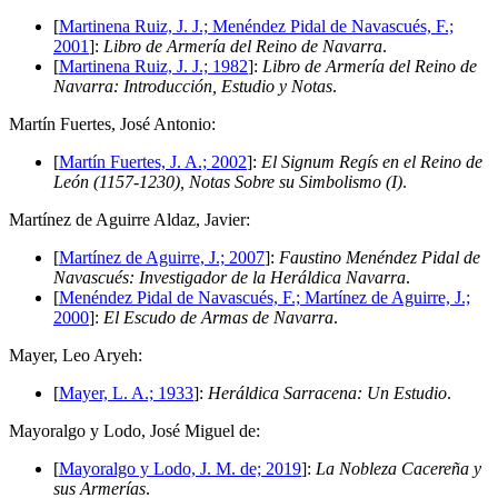
[
Martinena Ruiz, J. J.; Menéndez Pidal de Navascués, F.;
2001
]:
Libro de Armería del Reino de Navarra
.
[
Martinena Ruiz, J. J.; 1982
]:
Libro de Armería del Reino de
Navarra: Introducción, Estudio y Notas
.
M
artín Fuertes, José Antonio:
[
Martín Fuertes, J. A.; 2002
]:
El Signum Regís en el Reino de
León (1157-1230), Notas Sobre su Simbolismo (I)
.
M
artínez de Aguirre Aldaz, Javier:
[
Martínez de Aguirre, J.; 2007
]:
Faustino Menéndez Pidal de
Navascués: Investigador de la Heráldica Navarra
.
[
Menéndez Pidal de Navascués, F.; Martínez de Aguirre, J.;
2000
]:
El Escudo de Armas de Navarra
.
M
ayer, Leo Aryeh:
[
Mayer, L. A.; 1933
]:
Heráldica Sarracena: Un Estudio
.
M
ayoralgo y Lodo, José Miguel de:
[
Mayoralgo y Lodo, J. M. de; 2019
]:
La Nobleza Cacereña y
sus Armerías
.