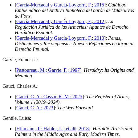
[
García-Mercadal y García-Loygorri, F.; 2015
]:
Catálogo
Emblemático del Archivo-biblioteca del barón de Valdeolivos
de Fonz
.
[
García-Mercadal y García-Loygorri, F.; 2012
]:
La
Regulación Jurídica de las Armerías: Apuntes de Derecho
Heráldico Español
.
[
García-Mercadal y García-Loygorri, F.; 2010
]:
Penas,
Distinciones y Recompensas: Nuevas Reflexiones en torno al
Derecho Premial
.
G
arvie, Francisca:
[
Pastoureau, M.; Garvie, F.; 1997
]:
Heraldry: Its Origins and
Meaning
.
G
auci, Charles A.:
[
Gauci, C. A.; Cassar, R. M.; 2025
]:
The Register of Arms,
Volume 1 (2019–2024)
.
[
Gauci, C. A.; 2023
]:
The Way Forward
.
G
entile, Luisa:
[
Hiltmann, T.; Hablot, L.; et alii; 2018
]:
Heraldic Artists and
Painters in the Middle Ages and Early Modern Times
.