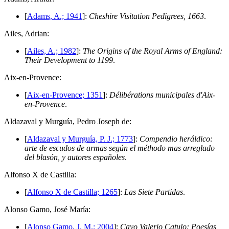
[
Adams, A.; 1941
]:
Cheshire Visitation Pedigrees, 1663
.
A
iles, Adrian:
[
Ailes, A.; 1982
]:
The Origins of the Royal Arms of England:
Their Development to 1199
.
A
ix-en-Provence:
[
Aix-en-Provence; 1351
]:
Délibérations municipales d'Aix-
en-Provence
.
A
ldazaval y Murguía, Pedro Joseph de:
[
Aldazaval y Murguía, P. J.; 1773
]:
Compendio heráldico:
arte de escudos de armas según el méthodo mas arreglado
del blasón, y autores españoles
.
A
lfonso X de Castilla:
[
Alfonso X de Castilla; 1265
]:
Las Siete Partidas
.
A
lonso Gamo, José María:
[
Alonso Gamo, J. M.; 2004
]:
Cayo Valerio Catulo: Poesías