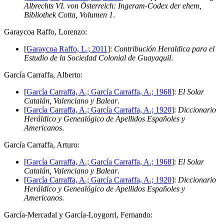
Albrechts VI. von Österreich: Ingeram-Codex der ehem,
Bibliothek Cotta, Volumen 1
.
G
araycoa Raffo, Lorenzo:
[
Garaycoa Raffo, L.; 2011
]:
Contribución Heraldica para el
Estudio de la Sociedad Colonial de Guayaquil
.
G
arcía Carraffa, Alberto:
[
García Carraffa, A.; García Carraffa, A.; 1968
]:
El Solar
Catalán, Valenciano y Balear
.
[
García Carraffa, A.; García Carraffa, A.; 1920
]:
Diccionario
Heráldico y Genealógico de Apellidos Españoles y
Americanos
.
G
arcía Carraffa, Arturo:
[
García Carraffa, A.; García Carraffa, A.; 1968
]:
El Solar
Catalán, Valenciano y Balear
.
[
García Carraffa, A.; García Carraffa, A.; 1920
]:
Diccionario
Heráldico y Genealógico de Apellidos Españoles y
Americanos
.
G
arcía-Mercadal y García-Loygorri, Fernando: