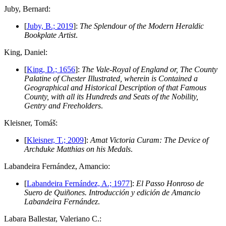
J
uby, Bernard:
[
Juby, B.; 2019
]:
The Splendour of the Modern Heraldic
Bookplate Artist
.
K
ing, Daniel:
[
King, D.; 1656
]:
The Vale-Royal of England or, The County
Palatine of Chester Illustrated, wherein is Contained a
Geographical and Historical Description of that Famous
County, with all its Hundreds and Seats of the Nobility,
Gentry and Freeholders
.
K
leisner, Tomáš:
[
Kleisner, T.; 2009
]:
Amat Victoria Curam: The Device of
Archduke Matthias on his Medals
.
L
abandeira Fernández, Amancio:
[
Labandeira Fernández, A.; 1977
]:
El Passo Honroso de
Suero de Quiñones. Introducción y edición de Amancio
Labandeira Fernández
.
L
abara Ballestar, Valeriano C.: