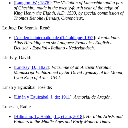
[
Langton, W.; 1876
]:
The Visitation of Lancashire and a part
of Cheshire, made in the twenty-fourth year of the reign of
King Henry the Eighth, A.D. 1533, by special commission of
Thomas Benolte (Benalt), Clarencieux
.
L
e Juge De Segrais, René:
[
Académie internationale d'héraldique; 1952
]:
Vocabulaire-
Atlas Héraldique en six Langues: Francais - English -
Deutsch - Español - Italiano - Nederlandsch
.
L
indsay, David:
[
Lindsay, D.; 1822
]:
Facsimile of an Ancient Heraldic
Manuscript Emblazoned by Sir David Lyndsay of the Mount,
Lyon King of Arms, 1542
.
L
iñán y Eguizábal, José de:
[
Liñán y Eguizábal, J. de; 1911
]:
Armorial de Aragón
.
L
upescu, Radu:
[
Hiltmann, T.; Hablot, L.; et alii; 2018
]:
Heraldic Artists and
Painters in the Middle Ages and Early Modern Times
.