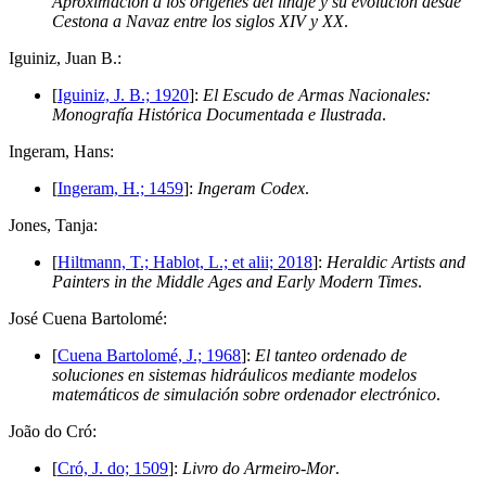
Aproximación a los orígenes del linaje y su evolución desde
Cestona a Navaz entre los siglos XIV y XX
.
I
guiniz, Juan B.:
[
Iguiniz, J. B.; 1920
]:
El Escudo de Armas Nacionales:
Monografía Histórica Documentada e Ilustrada
.
I
ngeram, Hans:
[
Ingeram, H.; 1459
]:
Ingeram Codex
.
J
ones, Tanja:
[
Hiltmann, T.; Hablot, L.; et alii; 2018
]:
Heraldic Artists and
Painters in the Middle Ages and Early Modern Times
.
J
osé Cuena Bartolomé:
[
Cuena Bartolomé, J.; 1968
]:
El tanteo ordenado de
soluciones en sistemas hidráulicos mediante modelos
matemáticos de simulación sobre ordenador electrónico
.
J
oão do Cró:
[
Cró, J. do; 1509
]:
Livro do Armeiro-Mor
.