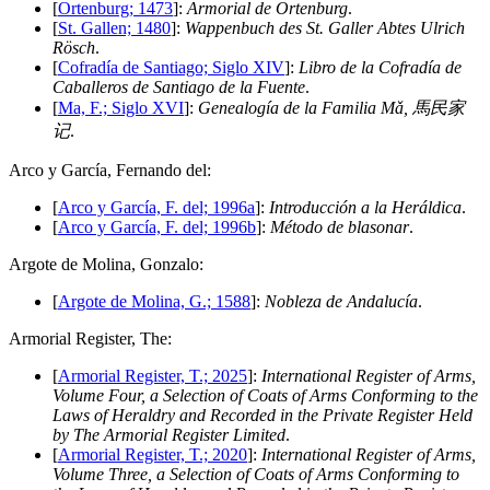
[
Ortenburg; 1473
]:
Armorial de Ortenburg
.
[
St. Gallen; 1480
]:
Wappenbuch des St. Galler Abtes Ulrich
Rösch
.
[
Cofradía de Santiago; Siglo XIV
]:
Libro de la Cofradía de
Caballeros de Santiago de la Fuente
.
[
Ma, F.; Siglo XVI
]:
Genealogía de la Familia Mǎ, 馬民家
记
.
A
rco y García, Fernando del:
[
Arco y García, F. del; 1996a
]:
Introducción a la Heráldica
.
[
Arco y García, F. del; 1996b
]:
Método de blasonar
.
A
rgote de Molina, Gonzalo:
[
Argote de Molina, G.; 1588
]:
Nobleza de Andalucía
.
A
rmorial Register, The:
[
Armorial Register, T.; 2025
]:
International Register of Arms,
Volume Four, a Selection of Coats of Arms Conforming to the
Laws of Heraldry and Recorded in the Private Register Held
by The Armorial Register Limited
.
[
Armorial Register, T.; 2020
]:
International Register of Arms,
Volume Three, a Selection of Coats of Arms Conforming to