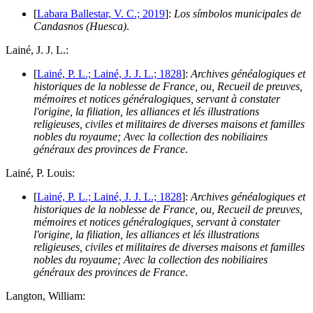
[
Labara Ballestar, V. C.; 2019
]:
Los símbolos municipales de
Candasnos (Huesca)
.
L
ainé, J. J. L.:
[
Lainé, P. L.; Lainé, J. J. L.; 1828
]:
Archives généalogiques et
historiques de la noblesse de France, ou, Recueil de preuves,
mémoires et notices généralogiques, servant à constater
l'origine, la filiation, les alliances et lés illustrations
religieuses, civiles et militaires de diverses maisons et familles
nobles du royaume; Avec la collection des nobiliaires
généraux des provinces de France
.
L
ainé, P. Louis:
[
Lainé, P. L.; Lainé, J. J. L.; 1828
]:
Archives généalogiques et
historiques de la noblesse de France, ou, Recueil de preuves,
mémoires et notices généralogiques, servant à constater
l'origine, la filiation, les alliances et lés illustrations
religieuses, civiles et militaires de diverses maisons et familles
nobles du royaume; Avec la collection des nobiliaires
généraux des provinces de France
.
L
angton, William: