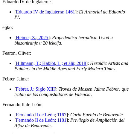
E
duardo IV de Inglaterra:
[
Eduardo IV de Inglaterra; 1461
]:
El Armorial de Eduardo
IV
.
e
ljko:
[
Heimer, Z.; 2025
]:
Propedeutica heraldica. Uvod u
blazoniranje u 20 lekcija
.
F
earon, Oliver:
[
Hiltmann, T.; Hablot, L.; et alii; 2018
]:
Heraldic Artists and
Painters in the Middle Ages and Early Modern Times
.
F
ebrer, Jaime:
[
Febrer, J.; Siglo XIII
]:
Trovas de Mossen Jaime Febrer: que
tratan de los conquistadores de Valencia
.
F
ernando II de León:
[
Fernando II de León; 1167
]:
Carta Puebla de Benavente
.
[
Fernando II de León; 1181
]:
Privilegio de Ampliación del
Alfoz de Benavente
.