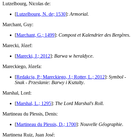
L
utzelbourg, Nicolas de:
[
Lutzelbourg, N. de; 1530
]:
Armorial
.
M
archant, Guy:
[
Marchant, G.; 1499
]:
Compost et Kalendrier des Bergères
.
M
arecki, Józef:
[
Marecki, J.; 2012
]:
Barwa w heraldyce
.
M
areckiego, Józefa:
[
Redakcja, P.; Mareckiego, J.; Rotter, L.; 2012
]:
Symbol -
Snak - Przeslanie: Barwy i Ksztalty
.
M
arshal, Lord:
[
Marshal, L.; 1295
]:
The Lord Marshal's Roll
.
M
artineau du Plessis, Denis:
[
Martineau du Plessis, D.; 1700
]:
Nouvelle Géographie
.
M
artinena Ruiz, Juan José: