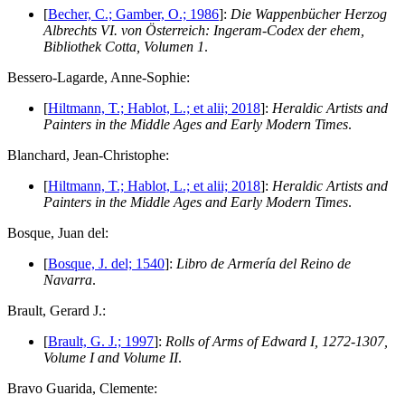
[
Becher, C.; Gamber, O.; 1986
]:
Die Wappenbücher Herzog
Albrechts VI. von Österreich: Ingeram-Codex der ehem,
Bibliothek Cotta, Volumen 1
.
B
essero-Lagarde, Anne-Sophie:
[
Hiltmann, T.; Hablot, L.; et alii; 2018
]:
Heraldic Artists and
Painters in the Middle Ages and Early Modern Times
.
B
lanchard, Jean-Christophe:
[
Hiltmann, T.; Hablot, L.; et alii; 2018
]:
Heraldic Artists and
Painters in the Middle Ages and Early Modern Times
.
B
osque, Juan del:
[
Bosque, J. del; 1540
]:
Libro de Armería del Reino de
Navarra
.
B
rault, Gerard J.:
[
Brault, G. J.; 1997
]:
Rolls of Arms of Edward I, 1272-1307,
Volume I and Volume II
.
B
ravo Guarida, Clemente: