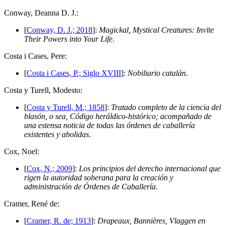
C
onway, Deanna D. J.:
[
Conway, D. J.; 2018
]:
Magickal, Mystical Creatures: Invite
Their Powers into Your Life
.
C
osta i Cases, Pere:
[
Costa i Cases, P.; Siglo XVIII
]:
Nobiliario catalán
.
C
osta y Turell, Modesto:
[
Costa y Turell, M.; 1858
]:
Tratado completo de la ciencia del
blasón, o sea, Código heráldico-histórico; acompañado de
una estensa noticia de todas las órdenes de caballería
existentes y abolidas
.
C
ox, Noel:
[
Cox, N.; 2009
]:
Los principios del derecho internacional que
rigen la autoridad soberana para la creación y
administración de Órdenes de Caballería
.
C
ramer, René de:
[
Cramer, R. de; 1913
]:
Drapeaux, Bannières, Vlaggen en