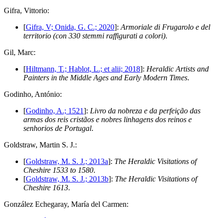
G
ifra, Vittorio:
[
Gifra, V; Onida, G. C.; 2020
]:
Armoriale di Frugarolo e del
territorio (con 330 stemmi raffigurati a colori)
.
G
il, Marc:
[
Hiltmann, T.; Hablot, L.; et alii; 2018
]:
Heraldic Artists and
Painters in the Middle Ages and Early Modern Times
.
G
odinho, António:
[
Godinho, A.; 1521
]:
Livro da nobreza e da perfeição das
armas dos reis cristãos e nobres linhagens dos reinos e
senhorios de Portugal
.
G
oldstraw, Martin S. J.:
[
Goldstraw, M. S. J.; 2013a
]:
The Heraldic Visitations of
Cheshire 1533 to 1580
.
[
Goldstraw, M. S. J.; 2013b
]:
The Heraldic Visitations of
Cheshire 1613
.
G
onzález Echegaray, María del Carmen: