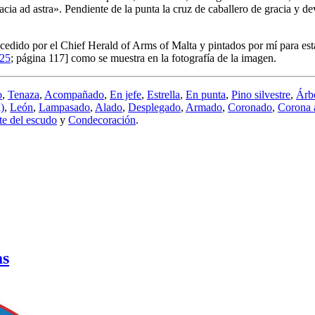
ia ad astra». Pendiente de la punta la cruz de caballero de gracia y d
edido por el Chief Herald of Arms of Malta y pintados por mí para esta
025
; página 117] como se muestra en la fotografía de la imagen.
o
,
Tenaza
,
Acompañado
,
En jefe
,
Estrella
,
En punta
,
Pino silvestre
,
Árb
)
,
León
,
Lampasado
,
Alado
,
Desplegado
,
Armado
,
Coronado
,
Corona 
te del escudo
y
Condecoración
.
as