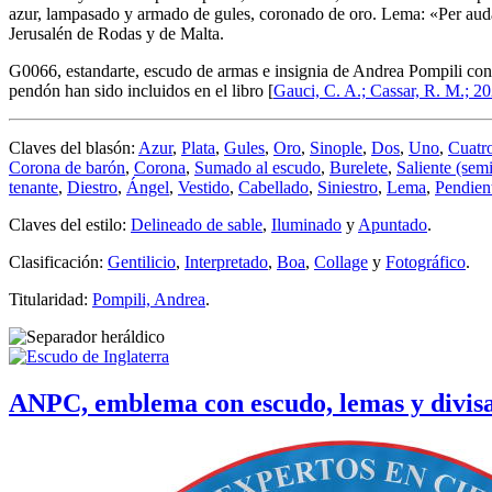
azur, lampasado y armado de gules, coronado de oro. Lema: «Per audac
Jerusalén de Rodas y de Malta.
G0066, estandarte, escudo de armas e insignia de Andrea Pompili conc
pendón han sido incluidos en el libro [
Gauci, C. A.; Cassar, R. M.; 2
Claves del blasón:
Azur
,
Plata
,
Gules
,
Oro
,
Sinople
,
Dos
,
Uno
,
Cuatr
Corona de barón
,
Corona
,
Sumado al escudo
,
Burelete
,
Saliente (semi
tenante
,
Diestro
,
Ángel
,
Vestido
,
Cabellado
,
Siniestro
,
Lema
,
Pendien
Claves del estilo:
Delineado de sable
,
Iluminado
y
Apuntado
.
Clasificación:
Gentilicio
,
Interpretado
,
Boa
,
Collage
y
Fotográfico
.
Titularidad:
Pompili, Andrea
.
ANPC, emblema con escudo, lemas y divis