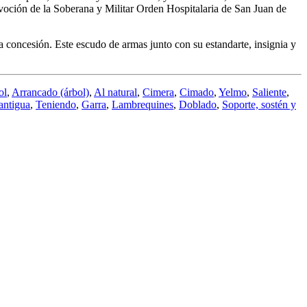
evoción de la Soberana y Militar Orden Hospitalaria de San Juan de
 concesión. Este escudo de armas junto con su estandarte, insignia y
ol
,
Arrancado (árbol)
,
Al natural
,
Cimera
,
Cimado
,
Yelmo
,
Saliente
,
antigua
,
Teniendo
,
Garra
,
Lambrequines
,
Doblado
,
Soporte, sostén y