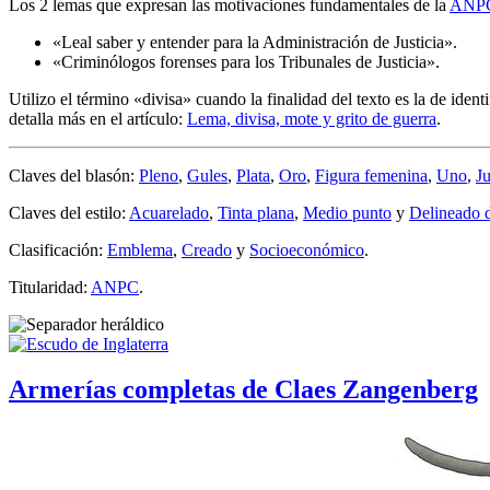
Los 2 lemas que expresan las motivaciones fundamentales de la
ANP
«
Leal saber y entender para la Administración de Justicia
».
«
Criminólogos forenses para los Tribunales de Justicia
».
Utilizo el término «
divisa
» cuando la finalidad del texto es la de ident
detalla más en el artículo:
Lema, divisa, mote y grito de guerra
.
Claves del blasón:
Pleno
,
Gules
,
Plata
,
Oro
,
Figura femenina
,
Uno
,
Ju
Claves del estilo:
Acuarelado
,
Tinta plana
,
Medio punto
y
Delineado 
Clasificación:
Emblema
,
Creado
y
Socioeconómico
.
Titularidad:
ANPC
.
Armerías completas de Claes Zangenberg