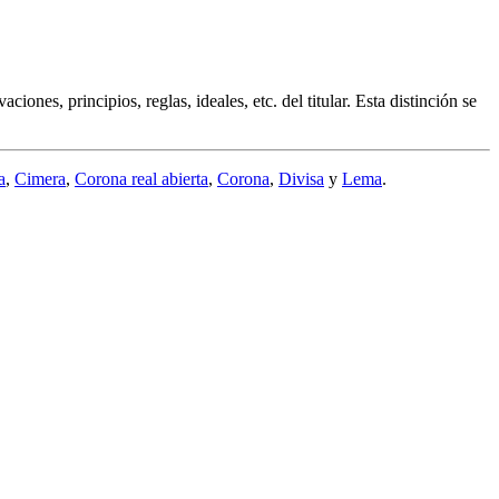
ciones, principios, reglas, ideales, etc. del titular. Esta distinción se
a
,
Cimera
,
Corona real abierta
,
Corona
,
Divisa
y
Lema
.