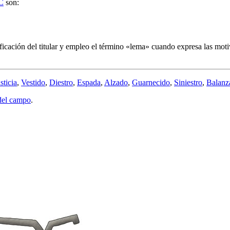
C
son:
ificación del titular y empleo el término «
lema
» cuando expresa las motiva
sticia
,
Vestido
,
Diestro
,
Espada
,
Alzado
,
Guarnecido
,
Siniestro
,
Balanz
del campo
.