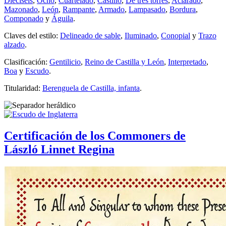
Dieciséis
,
Ocho
,
Cuartelado
,
Castillo
,
De tres torres
,
Aclarado
,
Mazonado
,
León
,
Rampante
,
Armado
,
Lampasado
,
Bordura
,
Componado
y
Águila
.
Claves del estilo:
Delineado de sable
,
Iluminado
,
Conopial
y
Trazo
alzado
.
Clasificación:
Gentilicio
,
Reino de Castilla y León
,
Interpretado
,
Boa
y
Escudo
.
Titularidad:
Berenguela de Castilla, infanta
.
Certificación de los Commoners de
László Linnet Regina