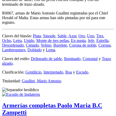
terminado de trazo alzado.
R0067, armas de Mario Antonio Guallini registradas por el Chief
Herald of Malta. Estas armas han sido pintadas por mí para este
registro.
Claves del blasón:
Plata
,
Sinople
,
Sable
,
Azur
,
Oro
,
Uno
,
Tres
,
Ocho
,
Letra
,
Unido
,
Monte de tres peñas
,
En punta
,
Jefe
,
Estrella
,
Desordenado
,
Cimado
,
Yelmo
,
Burelete
,
Corona de noble
,
Corona
,
Lambrequines
,
Doblado
y
Lema
.
Claves del estilo:
Delineado de sable
,
Iluminado
,
Conopial
y
Trazo
alzado
.
Clasificación:
Gentilicio
,
Interpretado
,
Boa
y
Escudo
.
Titularidad:
Guallini, Mario Antonio
.
Armerías completas Paolo Maria B.C
Zampetti