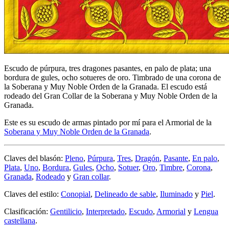
Escudo de púrpura, tres dragones pasantes, en palo de plata; una
bordura de gules, ocho sotueres de oro. Timbrado de una corona de
la Soberana y Muy Noble Orden de la Granada. El escudo está
rodeado del Gran Collar de la Soberana y Muy Noble Orden de la
Granada.
Este es su escudo de armas pintado por mí para el Armorial de la
Soberana y Muy Noble Orden de la Granada
.
Claves del blasón:
Pleno
,
Púrpura
,
Tres
,
Dragón
,
Pasante
,
En palo
,
Plata
,
Uno
,
Bordura
,
Gules
,
Ocho
,
Sotuer
,
Oro
,
Timbre
,
Corona
,
Granada
,
Rodeado
y
Gran collar
.
Claves del estilo:
Conopial
,
Delineado de sable
,
Iluminado
y
Piel
.
Clasificación:
Gentilicio
,
Interpretado
,
Escudo
,
Armorial
y
Lengua
castellana
.