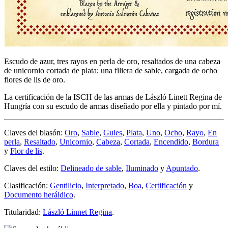
Escudo de azur, tres rayos en perla de oro, resaltados de una cabeza
de unicornio cortada de plata; una filiera de sable, cargada de ocho
flores de lis de oro.
La certificación de la ISCH de las armas de László Linett Regina de
Hungría con su escudo de armas diseñado por ella y pintado por mí.
Claves del blasón:
Oro
,
Sable
,
Gules
,
Plata
,
Uno
,
Ocho
,
Rayo
,
En
perla
,
Resaltado
,
Unicornio
,
Cabeza
,
Cortada
,
Encendido
,
Bordura
y
Flor de lis
.
Claves del estilo:
Delineado de sable
,
Iluminado
y
Apuntado
.
Clasificación:
Gentilicio
,
Interpretado
,
Boa
,
Certificación
y
Documento heráldico
.
Titularidad:
László Linnet Regina
.