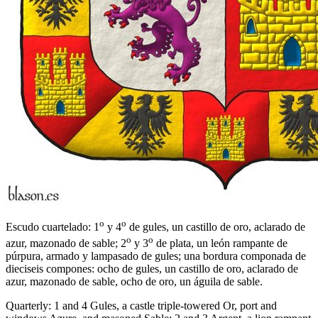
o
o
Escudo cuartelado: 1
y 4
de gules, un castillo de oro, aclarado de
o
o
azur, mazonado de sable; 2
y 3
de plata, un león rampante de
púrpura, armado y lampasado de gules; una bordura componada de
dieciseis compones: ocho de gules, un castillo de oro, aclarado de
azur, mazonado de sable, ocho de oro, un águila de sable.
Quarterly: 1 and 4 Gules, a castle triple-towered Or, port and