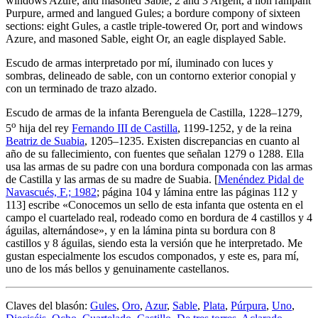
windows Azure, and masoned Sable; 2 and 3 Argent, a lion rampant
Purpure, armed and langued Gules; a bordure compony of sixteen
sections: eight Gules, a castle triple-towered Or, port and windows
Azure, and masoned Sable, eight Or, an eagle displayed Sable.
Escudo de armas interpretado por mí, iluminado con luces y
sombras, delineado de sable, con un contorno exterior conopial y
con un terminado de trazo alzado.
Escudo de armas de la infanta Berenguela de Castilla, 1228–1279,
o
5
hija del rey
Fernando III de Castilla
, 1199-1252, y de la reina
Beatriz de Suabia
, 1205–1235. Existen discrepancias en cuanto al
año de su fallecimiento, con fuentes que señalan 1279 o 1288. Ella
usa las armas de su padre con una bordura componada con las armas
de Castilla y las armas de su madre de Suabia. [
Menéndez Pidal de
Navascués, F.; 1982
; página 104 y lámina entre las páginas 112 y
113] escribe «
Conocemos un sello de esta infanta que ostenta en el
campo el cuartelado real, rodeado como en bordura de 4 castillos y 4
águilas, alternándose
», y en la lámina pinta su bordura con 8
castillos y 8 águilas, siendo esta la versión que he interpretado. Me
gustan especialmente los escudos componados, y este es, para mí,
uno de los más bellos y genuinamente castellanos.
Claves del blasón:
Gules
,
Oro
,
Azur
,
Sable
,
Plata
,
Púrpura
,
Uno
,