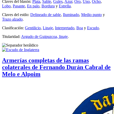
Claves del blasón:
Plata
,
Sable
,
Gules
,
Azur
,
Oro
,
Uno
,
Ocho
,
Lobo
,
Pasante
,
En palo
,
Bordura
y
Estrella
.
Claves del estilo:
Delineado de sable
,
Iluminado
,
Medio punto
y
Trazo alzado
.
Clasificación:
Gentilicio
,
Linaje
,
Interpretado
,
Boa
y
Escudo
.
Titularidad:
Argudo de Guipuzcoa, linaje
.
Armerías completas de las ramas
colaterales de Fernando Durán Cabral de
Melo e Alpoim