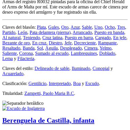
Armas del registro R0032 pintadas para la oficina del Chief Herald
of Arms de Malta por mí. Este escudo de armas carece de cimera por
deseo expreso del armígero y fue registrado sin ella.
Claves del blasón:
Plata
,
Gules
,
Oro
,
Azur
,
Sable
,
Uno
,
Ocho
,
Tres
,
Partido
,
León
,
Pata delantera (pierna)
,
Arrancado
,
Puesto en banda
,
Al natural
,
Teniendo
,
Cruz latina
,
Puesto en barra
,
Cargado
,
En jefe
,
Bezante de oro
,
En cruz
,
Diestro
,
Jefe
,
Decreciente
,
Rampante
,
Resaltado
,
Banda
,
Sol
,
Águila
,
Desplegado
,
Cimera
,
Yelmo
,
Saliente
,
Corona
,
Sumado al escudo
,
Lambrequines
,
Doblado
,
Lema
y
Filacteria
.
Claves del estilo:
Delineado de sable
,
Iluminado
,
Conopial
y
Acuarelado
.
Clasificación:
Gentilicio
,
Interpretado
,
Boa
y
Escudo
.
Titularidad:
Zampetti, Paolo Maria B.C
.
Berenguela de Castilla, infanta