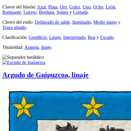
Claves del blasón:
Azur
,
Plata
,
Oro
,
Gules
,
Uno
,
Ocho
,
León
,
Rampante
,
Lucero
,
Bordura
,
Sotuer
y
Cortada
.
Claves del estilo:
Delineado de sable
,
Iluminado
,
Medio punto
y
Trazo alzado
.
Clasificación:
Gentilicio
,
Linaje
,
Interpretado
,
Boa
y
Escudo
.
Titularidad:
Araneta, linaje
.
Argudo de Guipuzcoa, linaje