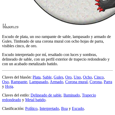
Escudo de plata, un oso rampante de sable, lampasado y armado de
Gules. Timbrado de una corona mural con ocho hojas de parra,
visibles cinco, de oro.
Escudo interpretado por mí, resaltado con luces y sombras,
delineado de sable, con un perfil exterior de trapecio redondeado y
con un acabado metalizado batido.
Claves del blasón:
Plata
,
Sable
,
Gules
,
Oro
,
Uno
,
Ocho
,
Cinco
,
Oso
,
Rampante
,
Lampasado
,
Armado
,
Corona mural
,
Corona
,
Parra
y
Hoja
.
Claves del estilo:
Delineado de sable
,
Iluminado
,
Trapecio
redondeado
y
Metal batido
.
Clasificación:
Político
,
Interpretado
,
Boa
y
Escudo
.