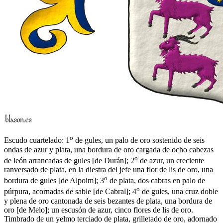
o
Escudo cuartelado: 1
de gules, un palo de oro sostenido de seis
ondas de azur y plata, una bordura de oro cargada de ocho cabezas
o
de león arrancadas de gules
[
de Durán
]
; 2
de azur, un creciente
ranversado de plata, en la diestra del jefe una flor de lis de oro, una
o
bordura de gules
[
de Alpoim
]
; 3
de plata, dos cabras en palo de
o
púrpura, acornadas de sable
[
de Cabral
]
; 4
de gules, una cruz doble
y plena de oro cantonada de seis bezantes de plata, una bordura de
oro
[
de Melo
]
; un escusón de azur, cinco flores de lis de oro.
Timbrado de un yelmo terciado de plata, grilletado de oro, adornado