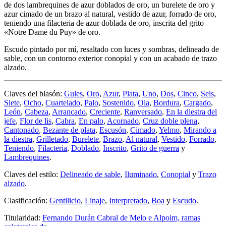
de dos lambrequines de azur doblados de oro, un burelete de oro y
azur cimado de un brazo al natural, vestido de azur, forrado de oro,
teniendo una filacteria de azur doblada de oro, inscrita del grito
«Notre Dame du Puy» de oro.
Escudo pintado por mí, resaltado con luces y sombras, delineado de
sable, con un contorno exterior conopial y con un acabado de trazo
alzado.
Claves del blasón:
Gules
,
Oro
,
Azur
,
Plata
,
Uno
,
Dos
,
Cinco
,
Seis
,
Siete
,
Ocho
,
Cuartelado
,
Palo
,
Sostenido
,
Ola
,
Bordura
,
Cargado
,
León
,
Cabeza
,
Arrancado
,
Creciente
,
Ranversado
,
En la diestra del
jefe
,
Flor de lis
,
Cabra
,
En palo
,
Acornado
,
Cruz doble plena
,
Cantonado
,
Bezante de plata
,
Escusón
,
Cimado
,
Yelmo
,
Mirando a
la diestra
,
Grilletado
,
Burelete
,
Brazo
,
Al natural
,
Vestido
,
Forrado
,
Teniendo
,
Filacteria
,
Doblado
,
Inscrito
,
Grito de guerra
y
Lambrequines
.
Claves del estilo:
Delineado de sable
,
Iluminado
,
Conopial
y
Trazo
alzado
.
Clasificación:
Gentilicio
,
Linaje
,
Interpretado
,
Boa
y
Escudo
.
Titularidad:
Fernando Durán Cabral de Melo e Alpoim, ramas