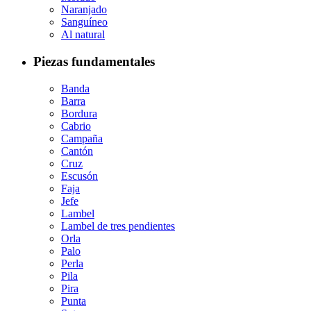
Naranjado
Sanguíneo
Al natural
Piezas fundamentales
Banda
Barra
Bordura
Cabrio
Campaña
Cantón
Cruz
Escusón
Faja
Jefe
Lambel
Lambel de tres pendientes
Orla
Palo
Perla
Pila
Pira
Punta