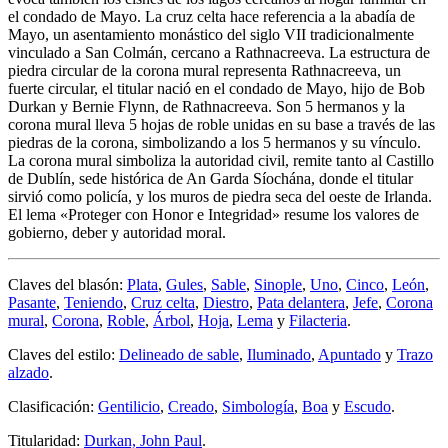
el condado de Mayo. La cruz celta hace referencia a la abadía de
Mayo, un asentamiento monástico del siglo VII tradicionalmente
vinculado a San Colmán, cercano a Rathnacreeva. La estructura de
piedra circular de la corona mural representa Rathnacreeva, un
fuerte circular, el titular nació en el condado de Mayo, hijo de Bob
Durkan y Bernie Flynn, de Rathnacreeva. Son 5 hermanos y la
corona mural lleva 5 hojas de roble unidas en su base a través de las
piedras de la corona, simbolizando a los 5 hermanos y su vínculo.
La corona mural simboliza la autoridad civil, remite tanto al Castillo
de Dublín, sede histórica de An Garda Síochána, donde el titular
sirvió como policía, y los muros de piedra seca del oeste de Irlanda.
El lema «
Proteger con Honor e Integridad
» resume los valores de
gobierno, deber y autoridad moral.
Claves del blasón:
Plata
,
Gules
,
Sable
,
Sinople
,
Uno
,
Cinco
,
León
,
Pasante
,
Teniendo
,
Cruz celta
,
Diestro
,
Pata delantera
,
Jefe
,
Corona
mural
,
Corona
,
Roble
,
Árbol
,
Hoja
,
Lema
y
Filacteria
.
Claves del estilo:
Delineado de sable
,
Iluminado
,
Apuntado
y
Trazo
alzado
.
Clasificación:
Gentilicio
,
Creado
,
Simbología
,
Boa
y
Escudo
.
Titularidad:
Durkan, John Paul
.