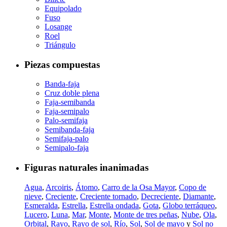
Equipolado
Fuso
Losange
Roel
Triángulo
Piezas compuestas
Banda-faja
Cruz doble plena
Faja-semibanda
Faja-semipalo
Palo-semifaja
Semibanda-faja
Semifaja-palo
Semipalo-faja
Figuras naturales inanimadas
Agua
,
Arcoiris
,
Átomo
,
Carro de la Osa Mayor
,
Copo de
nieve
,
Creciente
,
Creciente tornado
,
Decreciente
,
Diamante
,
Esmeralda
,
Estrella
,
Estrella ondada
,
Gota
,
Globo terráqueo
,
Lucero
,
Luna
,
Mar
,
Monte
,
Monte de tres peñas
,
Nube
,
Ola
,
Orbital
,
Rayo
,
Rayo de sol
,
Río
,
Sol
,
Sol de mayo
y
Sol no