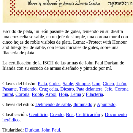
Escudo de plata, un león pasante de gules, teniendo en su diestra
una cruz celta se sable, en un jefe de sinople, una corona mural con
cinco hojas de roble visibles de plata. Lema: «Protect with Honour
and Integrity» de sable, con letras iniciales de gules, sobre una
filacteria de plata.
La certificación de la ISCH de las armas de John Paul Durkan de
Irlanda con su escudo de armas diseñado y pintado por mí.
Claves del blasón:
Plata
,
Gules
,
Sable
,
Sinople
,
Uno
,
Cinco
,
León
,
Pasante
,
Teniendo
,
Cruz celta
,
Diestro
,
Pata delantera
,
Jefe
,
Corona
mural
,
Corona
,
Roble
,
Árbol
,
Hoja
,
Lema
y
Filacteria
.
Claves del estilo:
Delineado de sable
,
Iluminado
y
Apuntado
.
Clasificación:
Gentilicio
,
Creado
,
Boa
,
Certificación
y
Documento
heráldico
.
Titularidad:
Durkan, John Paul
.