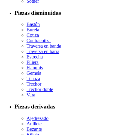
Sotuer
Piezas disminuidas
Bastón
Burela
Cotiza
Contracotiza
Traversa en banda
Traversa en barra
Estrecha
Filiera
Flanquis
Gemela
Tenaza
Trechor
Trechor doble
Vara
Piezas derivadas
Ajedrezado
Anillete
Bezante
Billete