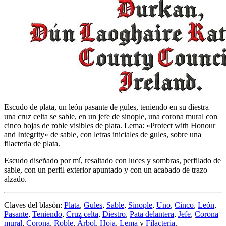
Escudo de plata, un león pasante de gules, teniendo en su diestra
una cruz celta se sable, en un jefe de sinople, una corona mural con
cinco hojas de roble visibles de plata. Lema: «Protect with Honour
and Integrity» de sable, con letras iniciales de gules, sobre una
filacteria de plata.
Escudo diseñado por mí, resaltado con luces y sombras, perfilado de
sable, con un perfil exterior apuntado y con un acabado de trazo
alzado.
Claves del blasón:
Plata
,
Gules
,
Sable
,
Sinople
,
Uno
,
Cinco
,
León
,
Pasante
,
Teniendo
,
Cruz celta
,
Diestro
,
Pata delantera
,
Jefe
,
Corona
mural
,
Corona
,
Roble
,
Árbol
,
Hoja
,
Lema
y
Filacteria
.