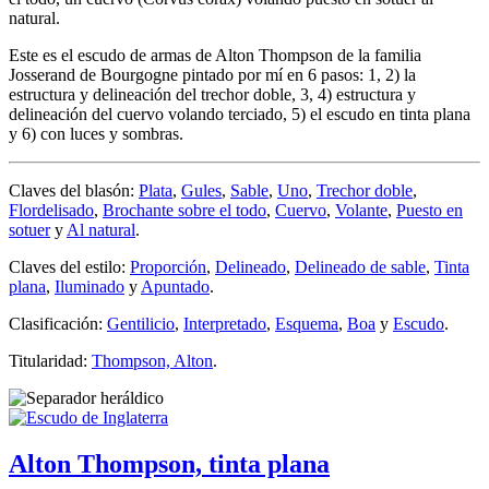
natural.
Este es el escudo de armas de Alton Thompson de la familia
Josserand de Bourgogne pintado por mí en 6 pasos: 1, 2) la
estructura y delineación del trechor doble, 3, 4) estructura y
delineación del cuervo volando terciado, 5) el escudo en tinta plana
y 6) con luces y sombras.
Claves del blasón:
Plata
,
Gules
,
Sable
,
Uno
,
Trechor doble
,
Flordelisado
,
Brochante sobre el todo
,
Cuervo
,
Volante
,
Puesto en
sotuer
y
Al natural
.
Claves del estilo:
Proporción
,
Delineado
,
Delineado de sable
,
Tinta
plana
,
Iluminado
y
Apuntado
.
Clasificación:
Gentilicio
,
Interpretado
,
Esquema
,
Boa
y
Escudo
.
Titularidad:
Thompson, Alton
.
Alton Thompson, tinta plana