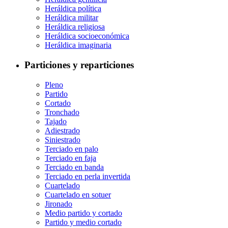
Heráldica política
Heráldica militar
Heráldica religiosa
Heráldica socioeconómica
Heráldica imaginaria
Particiones y reparticiones
Pleno
Partido
Cortado
Tronchado
Tajado
Adiestrado
Siniestrado
Terciado en palo
Terciado en faja
Terciado en banda
Terciado en perla invertida
Cuartelado
Cuartelado en sotuer
Jironado
Medio partido y cortado
Partido y medio cortado