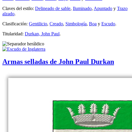
Claves del estilo:
Delineado de sable
,
Iluminado
,
Apuntado
y
Trazo
alzado
.
Clasificación:
Gentilicio
,
Creado
,
Simbología
,
Boa
y
Escudo
.
Titularidad:
Durkan, John Paul
.
Armas selladas de John Paul Durkan