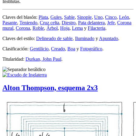
Institutas.
Claves del blasón:
Plata
,
Gules
,
Sable
,
Sinople
,
Uno
,
Cinco
,
León
,
Pasante
,
Teniendo
,
Cruz celta
,
Diestro
,
Pata delantera
,
Jefe
,
Corona
mural
,
Corona
,
Roble
,
Árbol
,
Hoja
,
Lema
y
Filacteria
.
Claves del estilo:
Delineado de sable
,
Iluminado
y
Apuntado
.
Clasificación:
Gentilicio
,
Creado
,
Boa
y
Fotográfico
.
Titularidad:
Durkan, John Paul
.
Alton Thompson, esquema 2x3