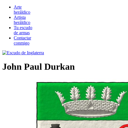
Arte
heráldico
Artista
heráldico
Tu escudo
de armas
Contactar
conmigo
John Paul Durkan