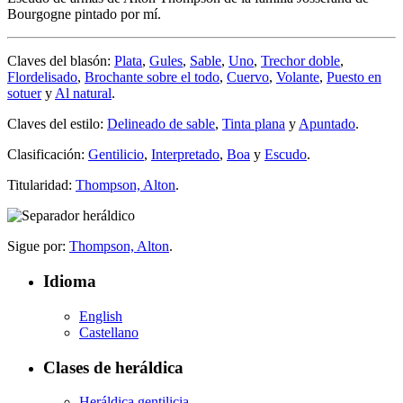
Bourgogne pintado por mí.
Claves del blasón:
Plata
,
Gules
,
Sable
,
Uno
,
Trechor doble
,
Flordelisado
,
Brochante sobre el todo
,
Cuervo
,
Volante
,
Puesto en
sotuer
y
Al natural
.
Claves del estilo:
Delineado de sable
,
Tinta plana
y
Apuntado
.
Clasificación:
Gentilicio
,
Interpretado
,
Boa
y
Escudo
.
Titularidad:
Thompson, Alton
.
Sigue por:
Thompson, Alton
.
Idioma
English
Castellano
Clases de heráldica
Heráldica gentilicia