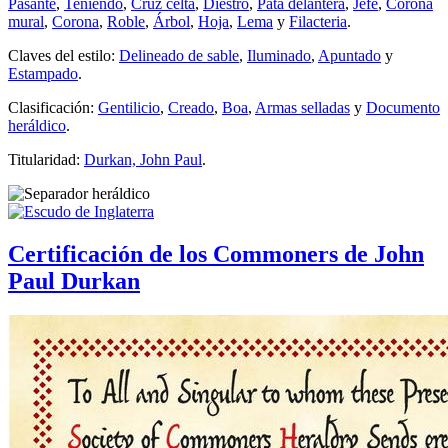
Pasante
,
Teniendo
,
Cruz celta
,
Diestro
,
Pata delantera
,
Jefe
,
Corona
mural
,
Corona
,
Roble
,
Árbol
,
Hoja
,
Lema
y
Filacteria
.
Claves del estilo:
Delineado de sable
,
Iluminado
,
Apuntado
y
Estampado
.
Clasificación:
Gentilicio
,
Creado
,
Boa
,
Armas selladas
y
Documento
heráldico
.
Titularidad:
Durkan, John Paul
.
Certificación de los Commoners de John
Paul Durkan