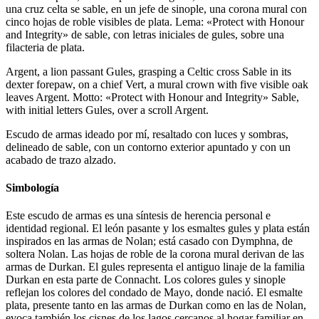
una cruz celta se sable, en un jefe de sinople, una corona mural con
cinco hojas de roble visibles de plata. Lema: «Protect with Honour
and Integrity» de sable, con letras iniciales de gules, sobre una
filacteria de plata.
Argent, a lion passant Gules, grasping a Celtic cross Sable in its
dexter forepaw, on a chief Vert, a mural crown with five visible oak
leaves Argent. Motto: «Protect with Honour and Integrity» Sable,
with initial letters Gules, over a scroll Argent.
Escudo de armas ideado por mí, resaltado con luces y sombras,
delineado de sable, con un contorno exterior apuntado y con un
acabado de trazo alzado.
Simbología
Este escudo de armas es una síntesis de herencia personal e
identidad regional. El león pasante y los esmaltes gules y plata están
inspirados en las armas de Nolan; está casado con Dymphna, de
soltera Nolan. Las hojas de roble de la corona mural derivan de las
armas de Durkan. El gules representa el antiguo linaje de la familia
Durkan en esta parte de Connacht. Los colores gules y sinople
reflejan los colores del condado de Mayo, donde nació. El esmalte
plata, presente tanto en las armas de Durkan como en las de Nolan,
evoca también los cisnes de los lagos cercanos al hogar familiar en