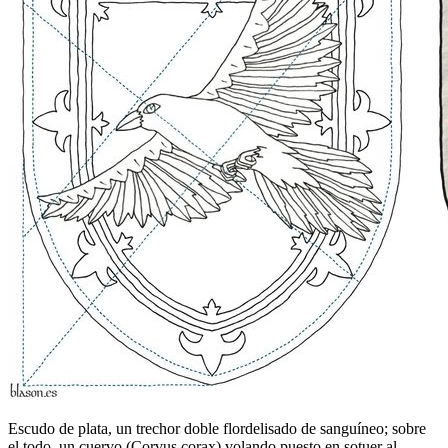
Escudo de plata, un trechor doble flordelisado de sanguíneo; sobre
el todo, un cuervo (Corvus corax) volando puesto en sotuer al