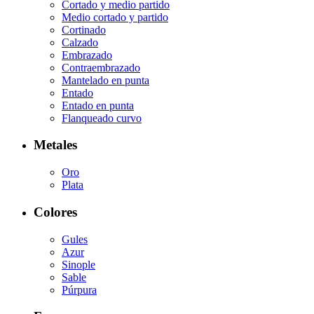
Cortado y medio partido
Medio cortado y partido
Cortinado
Calzado
Embrazado
Contraembrazado
Mantelado en punta
Entado
Entado en punta
Flanqueado curvo
Metales
Oro
Plata
Colores
Gules
Azur
Sinople
Sable
Púrpura