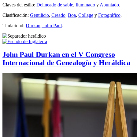
Claves del estilo:
Delineado de sable
,
Iluminado
y
Apuntado
.
Clasificación:
Gentilicio
,
Creado
,
Boa
,
Collage
y
Fotográfico
.
Titularidad:
Durkan, John Paul
.
John Paul Durkan en el V Congreso
Internacional de Genealogía y Heráldica