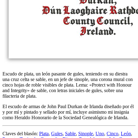
Escudo de plata, un león pasante de gules, teniendo en su diestra
una cruz celta se sable, en un jefe de sinople, una corona mural con
cinco hojas de roble visibles de plata. Lema: «Protect with Honour
and Integrity» de sable, con letras iniciales de gules, sobre una
filacteria de plata.
El escudo de armas de John Paul Durkan de Irlanda diseñado por él
y por mí y pintado y sellado por mí, incluye asimismo mi insignia
como Heraldo Honorario de la Sociedad Genealógica de Irlanda.
Claves del blasón:
Plata
,
Gules
,
Sable
,
Sinople
,
Uno
,
Cinco
,
León
,