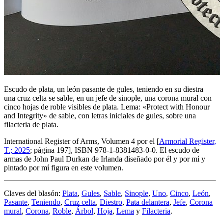
Escudo de plata, un león pasante de gules, teniendo en su diestra
una cruz celta se sable, en un jefe de sinople, una corona mural con
cinco hojas de roble visibles de plata. Lema: «Protect with Honour
and Integrity» de sable, con letras iniciales de gules, sobre una
filacteria de plata.
International Register of Arms, Volumen 4 por el [
Armorial Register,
T.; 2025
; página 197], ISBN 978-1-8381483-0-0. El escudo de
armas de John Paul Durkan de Irlanda diseñado por él y por mí y
pintado por mí figura en este volumen.
Claves del blasón:
Plata
,
Gules
,
Sable
,
Sinople
,
Uno
,
Cinco
,
León
,
Pasante
,
Teniendo
,
Cruz celta
,
Diestro
,
Pata delantera
,
Jefe
,
Corona
mural
,
Corona
,
Roble
,
Árbol
,
Hoja
,
Lema
y
Filacteria
.