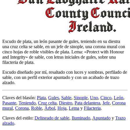
Escudo de plata, un león pasante de gules, teniendo en su diestra
una cruz celta se sable, en un jefe de sinople, una corona mural con
cinco hojas de roble visibles de plata. Lema: «Protect with Honour
and Integrity» de sable, con letras iniciales de gules, sobre una
filacteria de plata.
Escudo diseñado por mí, resaltado con luces y sombras, perfilado de
sable, con un perfil exterior apuntado y con un acabado de trazo
alzado.
Claves del blasón:
Plata
,
Gules
,
Sable
,
Sinople
,
Uno
,
Cinco
,
León
,
Pasante
,
Teniendo
,
Cruz celta
,
Diestro
,
Pata delantera
,
Jefe
,
Corona
mural
,
Corona
,
Roble
,
Árbol
,
Hoja
,
Lema
y
Filacteria
.
Claves del estilo:
Delineado de sable
,
Iluminado
,
Apuntado
y
Trazo
alzado
.