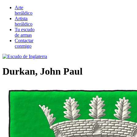
Arte
heráldico
Artista
heráldico
Tu escudo
de armas
Contactar
conmigo
Durkan, John Paul