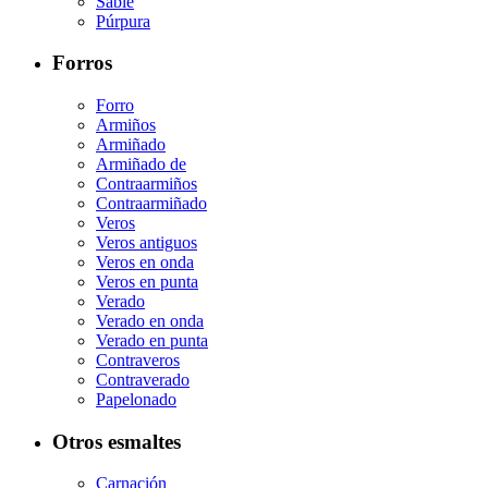
Sable
Púrpura
Forros
Forro
Armiños
Armiñado
Armiñado de
Contraarmiños
Contraarmiñado
Veros
Veros antiguos
Veros en onda
Veros en punta
Verado
Verado en onda
Verado en punta
Contraveros
Contraverado
Papelonado
Otros esmaltes
Carnación