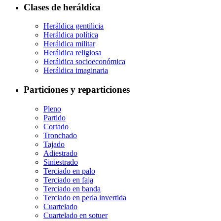
Clases de heráldica
Heráldica gentilicia
Heráldica política
Heráldica militar
Heráldica religiosa
Heráldica socioeconómica
Heráldica imaginaria
Particiones y reparticiones
Pleno
Partido
Cortado
Tronchado
Tajado
Adiestrado
Siniestrado
Terciado en palo
Terciado en faja
Terciado en banda
Terciado en perla invertida
Cuartelado
Cuartelado en sotuer