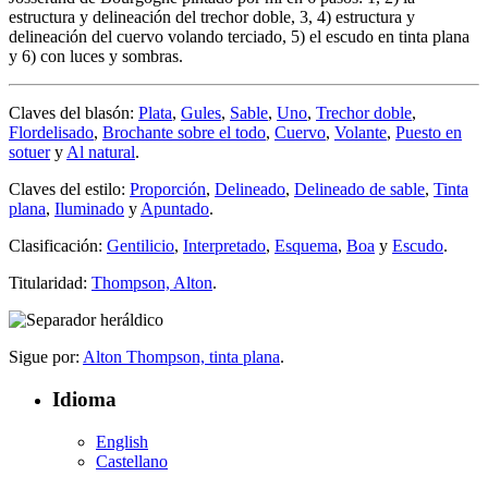
estructura y delineación del trechor doble, 3, 4) estructura y
delineación del cuervo volando terciado, 5) el escudo en tinta plana
y 6) con luces y sombras.
Claves del blasón:
Plata
,
Gules
,
Sable
,
Uno
,
Trechor doble
,
Flordelisado
,
Brochante sobre el todo
,
Cuervo
,
Volante
,
Puesto en
sotuer
y
Al natural
.
Claves del estilo:
Proporción
,
Delineado
,
Delineado de sable
,
Tinta
plana
,
Iluminado
y
Apuntado
.
Clasificación:
Gentilicio
,
Interpretado
,
Esquema
,
Boa
y
Escudo
.
Titularidad:
Thompson, Alton
.
Sigue por:
Alton Thompson, tinta plana
.
Idioma
English
Castellano