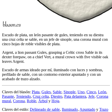
Escudo de plata, un león pasante de gules, teniendo en su diestra
una cruz celta se sable, en un jefe de sinople, una corona mural con
cinco hojas de roble visibles de plata.
Argent, a lion passant Gules, grasping a Celtic cross Sable in its
dexter forepaw, on a chief Vert, a mural crown with five visible oak
leaves Argent.
Escudo de armas ideado por mí, iluminado con luces y sombras,
perfilado de sable, con un contorno exterior apuntado y con un
acabado de trazo alzado.
Claves del blasón:
Plata
,
Gules
,
Sable
,
Sinople
,
Uno
,
Cinco
,
León
,
Pasante
,
Teniendo
,
Cruz celta
,
Diestro
,
Pata delantera
,
Jefe
,
Corona
mural
,
Corona
,
Roble
,
Árbol
y
Hoja
.
Claves del estilo:
Delineado de sable
,
Iluminado
,
Apuntado
y
Trazo