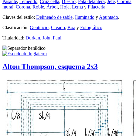
Pasante
,
Teniendo
,
Cruz celta
,
Diestro
,
Pata delantera
,
Jefe
,
Corona
mural
,
Corona
,
Roble
,
Árbol
,
Hoja
,
Lema
y
Filacteria
.
Claves del estilo:
Delineado de sable
,
Iluminado
y
Apuntado
.
Clasificación:
Gentilicio
,
Creado
,
Boa
y
Fotográfico
.
Titularidad:
Durkan, John Paul
.
Alton Thompson, esquema 2x3