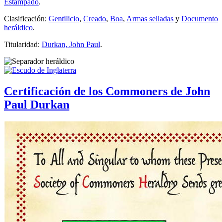
Estampado
.
Clasificación:
Gentilicio
,
Creado
,
Boa
,
Armas selladas
y
Documento
heráldico
.
Titularidad:
Durkan, John Paul
.
Certificación de los Commoners de John
Paul Durkan