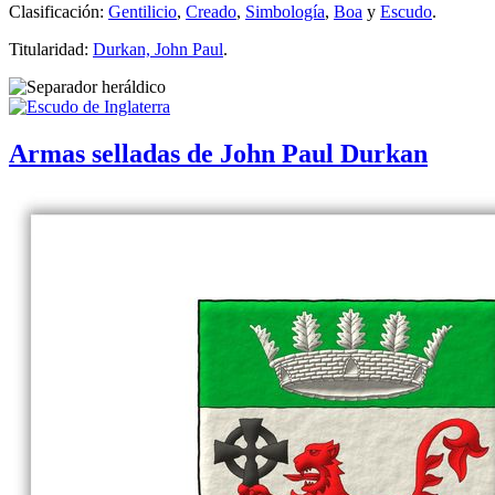
Clasificación:
Gentilicio
,
Creado
,
Simbología
,
Boa
y
Escudo
.
Titularidad:
Durkan, John Paul
.
Armas selladas de John Paul Durkan