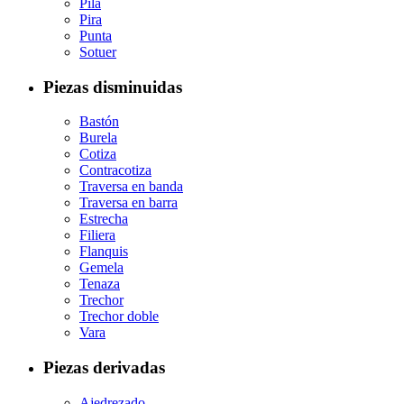
Pila
Pira
Punta
Sotuer
Piezas disminuidas
Bastón
Burela
Cotiza
Contracotiza
Traversa en banda
Traversa en barra
Estrecha
Filiera
Flanquis
Gemela
Tenaza
Trechor
Trechor doble
Vara
Piezas derivadas
Ajedrezado