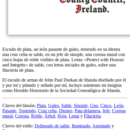
Escudo de plata, un león pasante de gules, teniendo en su diestra
una cruz celta se sable, en un jefe de sinople, una corona mural con
cinco hojas de roble visibles de plata. Lema: «Protect with Honour
and Integrity» de sable, con letras iniciales de gules, sobre una
filacteria de plata.
El escudo de armas de John Paul Durkan de Irlanda diseñado por él
y por mí y pintado y sellado por mí, incluye asimismo mi insignia
como Heraldo Honorario de la Sociedad Genealógica de Irlanda.
Claves del blasón:
Plata
,
Gules
,
Sable
,
Sinople
,
Uno
,
Cinco
,
León
,
Pasante
,
Teniendo
,
Cruz celta
,
Diestro
,
Pata delantera
,
Jefe
,
Corona
mural
,
Corona
,
Roble
,
Árbol
,
Hoja
,
Lema
y
Filacteria
.
Claves del estilo:
Delineado de sable
,
Iluminado
,
Apuntado
y