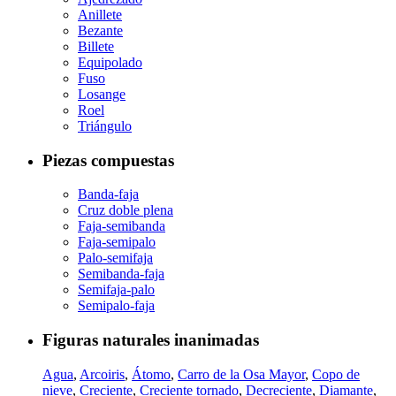
Anillete
Bezante
Billete
Equipolado
Fuso
Losange
Roel
Triángulo
Piezas compuestas
Banda-faja
Cruz doble plena
Faja-semibanda
Faja-semipalo
Palo-semifaja
Semibanda-faja
Semifaja-palo
Semipalo-faja
Figuras naturales inanimadas
Agua
,
Arcoiris
,
Átomo
,
Carro de la Osa Mayor
,
Copo de
nieve
,
Creciente
,
Creciente tornado
,
Decreciente
,
Diamante
,