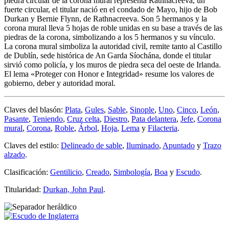
piedra circular de la corona mural representa Rathnacreeva, un
fuerte circular, el titular nació en el condado de Mayo, hijo de Bob
Durkan y Bernie Flynn, de Rathnacreeva. Son 5 hermanos y la
corona mural lleva 5 hojas de roble unidas en su base a través de las
piedras de la corona, simbolizando a los 5 hermanos y su vínculo.
La corona mural simboliza la autoridad civil, remite tanto al Castillo
de Dublín, sede histórica de An Garda Síochána, donde el titular
sirvió como policía, y los muros de piedra seca del oeste de Irlanda.
El lema «
Proteger con Honor e Integridad
» resume los valores de
gobierno, deber y autoridad moral.
Claves del blasón:
Plata
,
Gules
,
Sable
,
Sinople
,
Uno
,
Cinco
,
León
,
Pasante
,
Teniendo
,
Cruz celta
,
Diestro
,
Pata delantera
,
Jefe
,
Corona
mural
,
Corona
,
Roble
,
Árbol
,
Hoja
,
Lema
y
Filacteria
.
Claves del estilo:
Delineado de sable
,
Iluminado
,
Apuntado
y
Trazo
alzado
.
Clasificación:
Gentilicio
,
Creado
,
Simbología
,
Boa
y
Escudo
.
Titularidad:
Durkan, John Paul
.