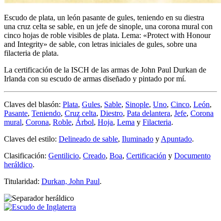
Escudo de plata, un león pasante de gules, teniendo en su diestra
una cruz celta se sable, en un jefe de sinople, una corona mural con
cinco hojas de roble visibles de plata. Lema: «Protect with Honour
and Integrity» de sable, con letras iniciales de gules, sobre una
filacteria de plata.
La certificación de la ISCH de las armas de John Paul Durkan de
Irlanda con su escudo de armas diseñado y pintado por mí.
Claves del blasón:
Plata
,
Gules
,
Sable
,
Sinople
,
Uno
,
Cinco
,
León
,
Pasante
,
Teniendo
,
Cruz celta
,
Diestro
,
Pata delantera
,
Jefe
,
Corona
mural
,
Corona
,
Roble
,
Árbol
,
Hoja
,
Lema
y
Filacteria
.
Claves del estilo:
Delineado de sable
,
Iluminado
y
Apuntado
.
Clasificación:
Gentilicio
,
Creado
,
Boa
,
Certificación
y
Documento
heráldico
.
Titularidad:
Durkan, John Paul
.