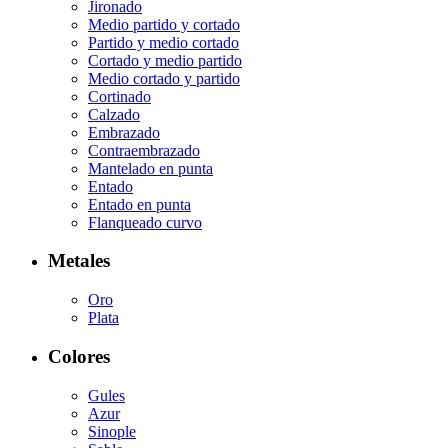
Jironado
Medio partido y cortado
Partido y medio cortado
Cortado y medio partido
Medio cortado y partido
Cortinado
Calzado
Embrazado
Contraembrazado
Mantelado en punta
Entado
Entado en punta
Flanqueado curvo
Metales
Oro
Plata
Colores
Gules
Azur
Sinople