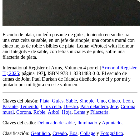
Escudo de plata, un león pasante de gules, teniendo en su diestra
una cruz celta se sable, en un jefe de sinople, una corona mural con
cinco hojas de roble visibles de plata. Lema: «Protect with Honour
and Integrity» de sable, con letras iniciales de gules, sobre una
filacteria de plata.
International Register of Arms, Volumen 4 por el [
Armorial Register,
T.; 2025
; página 197], ISBN 978-1-8381483-0-0. El escudo de
armas de John Paul Durkan de Irlanda diseñado por él y por mí y
pintado por mí figura en este volumen.
Claves del blasón:
Plata
,
Gules
,
Sable
,
Sinople
,
Uno
,
Cinco
,
León
,
Pasante
,
Teniendo
,
Cruz celta
,
Diestro
,
Pata delantera
,
Jefe
,
Corona
mural
,
Corona
,
Roble
,
Árbol
,
Hoja
,
Lema
y
Filacteria
.
Claves del estilo:
Delineado de sable
,
Iluminado
y
Apuntado
.
Clasificación:
Gentilicio
,
Creado
,
Boa
,
Collage
y
Fotográfico
.