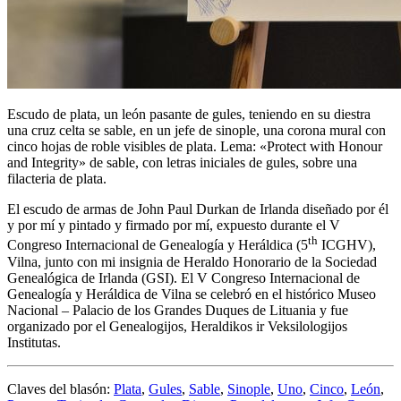
Escudo de plata, un león pasante de gules, teniendo en su diestra
una cruz celta se sable, en un jefe de sinople, una corona mural con
cinco hojas de roble visibles de plata. Lema: «Protect with Honour
and Integrity» de sable, con letras iniciales de gules, sobre una
filacteria de plata.
El escudo de armas de John Paul Durkan de Irlanda diseñado por él
y por mí y pintado y firmado por mí, expuesto durante el V
th
Congreso Internacional de Genealogía y Heráldica (5
ICGHV),
Vilna, junto con mi insignia de Heraldo Honorario de la Sociedad
Genealógica de Irlanda (GSI). El V Congreso Internacional de
Genealogía y Heráldica de Vilna se celebró en el histórico Museo
Nacional – Palacio de los Grandes Duques de Lituania y fue
organizado por el Genealogijos, Heraldikos ir Veksilologijos
Institutas.
Claves del blasón:
Plata
,
Gules
,
Sable
,
Sinople
,
Uno
,
Cinco
,
León
,