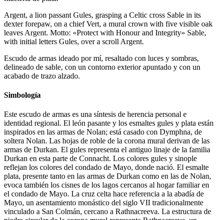
Argent, a lion passant Gules, grasping a Celtic cross Sable in its
dexter forepaw, on a chief Vert, a mural crown with five visible oak
leaves Argent. Motto: «Protect with Honour and Integrity» Sable,
with initial letters Gules, over a scroll Argent.
Escudo de armas ideado por mí, resaltado con luces y sombras,
delineado de sable, con un contorno exterior apuntado y con un
acabado de trazo alzado.
Simbología
Este escudo de armas es una síntesis de herencia personal e
identidad regional. El león pasante y los esmaltes gules y plata están
inspirados en las armas de Nolan; está casado con Dymphna, de
soltera Nolan. Las hojas de roble de la corona mural derivan de las
armas de Durkan. El gules representa el antiguo linaje de la familia
Durkan en esta parte de Connacht. Los colores gules y sinople
reflejan los colores del condado de Mayo, donde nació. El esmalte
plata, presente tanto en las armas de Durkan como en las de Nolan,
evoca también los cisnes de los lagos cercanos al hogar familiar en
el condado de Mayo. La cruz celta hace referencia a la abadía de
Mayo, un asentamiento monástico del siglo VII tradicionalmente
vinculado a San Colmán, cercano a Rathnacreeva. La estructura de