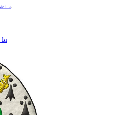
tellana
.
 la