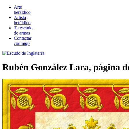
Arte
heráldico
Artista
heráldico
Tu escudo
de armas
Contactar
conmigo
Rubén González Lara, página d