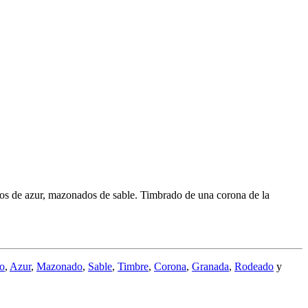
ados de azur, mazonados de sable. Timbrado de una corona de la
o
,
Azur
,
Mazonado
,
Sable
,
Timbre
,
Corona
,
Granada
,
Rodeado
y