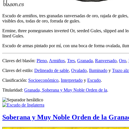
Escudo de armiños, tres granadas ranversadas de oro, rajada de gules, 
visibles dos, todas de oro, forrada de gules.
Ermine, three pomegranates inverted Or, seeded Gules, slipped and lea
lined Gules.
Escudo de armas pintado por mí, con una boca de forma ovalada, ilum
Claves del blasón:
Pleno
,
Armiños
,
Tres
,
Granada
,
Ranversado
,
Oro
,
Claves del estilo:
Delineado de sable
,
Ovalado
,
Iluminado
y
Trazo al
Clasificación:
Socioeconómico
,
Interpretado
y
Escudo
.
Titularidad:
Granada, Soberana y Muy Noble Orden de la
.
Soberana y Muy Noble Orden de la Granad