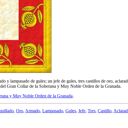
o y lampasado de gules; un jefe de gules, tres castillos de oro, aclar
del Gran Collar de la Soberana y Muy Noble Orden de la Granada.
rana y Muy Noble Orden de la Granada
.
uillado
,
Oro
,
Armado
,
Lampasado
,
Gules
,
Jefe
,
Tres
,
Castillo
,
Aclarad