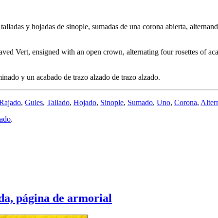
talladas y hojadas de sinople, sumadas de una corona abierta, alternando 
ved Vert, ensigned with an open crown, alternating four rosettes of acan
inado y un acabado de trazo alzado de trazo alzado.
Rajado
,
Gules
,
Tallado
,
Hojado
,
Sinople
,
Sumado
,
Uno
,
Corona
,
Alter
zado
.
a, página de armorial