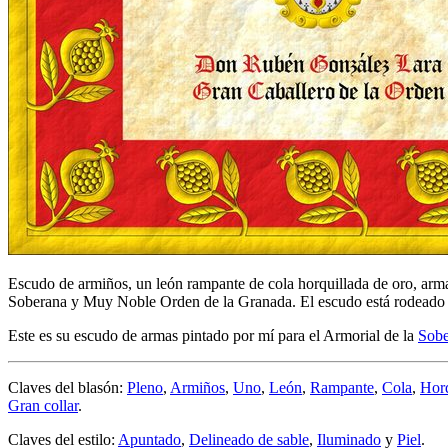
Escudo de armiños, un león rampante de cola horquillada de oro, armad
Soberana y Muy Noble Orden de la Granada. El escudo está rodeado 
Este es su escudo de armas pintado por mí para el Armorial de la
Sobe
Claves del blasón:
Pleno
,
Armiños
,
Uno
,
León
,
Rampante
,
Cola
,
Horq
Gran collar
.
Claves del estilo:
Apuntado
,
Delineado de sable
,
Iluminado
y
Piel
.