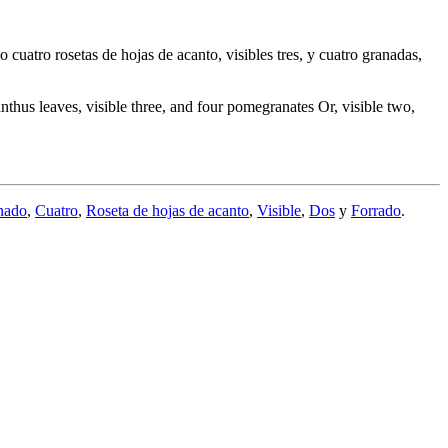
cuatro rosetas de hojas de acanto, visibles tres, y cuatro granadas,
thus leaves, visible three, and four pomegranates Or, visible two,
nado
,
Cuatro
,
Roseta de hojas de acanto
,
Visible
,
Dos
y
Forrado
.