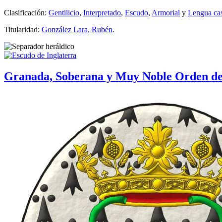
Clasificación:
Gentilicio
,
Interpretado
,
Escudo
,
Armorial
y
Lengua cas
Titularidad:
González Lara, Rubén
.
Granada, Soberana y Muy Noble Orden de