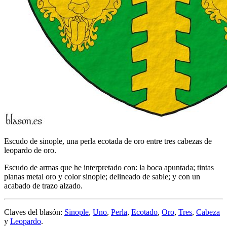
Escudo de sinople, una perla ecotada de oro entre tres cabezas de
leopardo de oro.
Escudo de armas que he interpretado con: la boca apuntada; tintas
planas metal oro y color sinople; delineado de sable; y con un
acabado de trazo alzado.
Claves del blasón:
Sinople
,
Uno
,
Perla
,
Ecotado
,
Oro
,
Tres
,
Cabeza
y
Leopardo
.