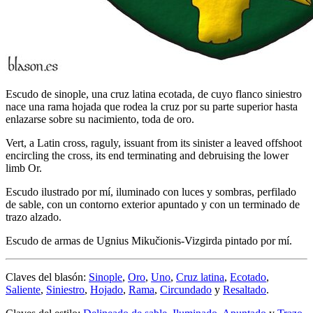
Escudo de sinople, una cruz latina ecotada, de cuyo flanco siniestro
nace una rama hojada que rodea la cruz por su parte superior hasta
enlazarse sobre su nacimiento, toda de oro.
Vert, a Latin cross, raguly, issuant from its sinister a leaved offshoot
encircling the cross, its end terminating and debruising the lower
limb Or.
Escudo ilustrado por mí, iluminado con luces y sombras, perfilado
de sable, con un contorno exterior apuntado y con un terminado de
trazo alzado.
Escudo de armas de Ugnius Mikučionis-Vizgirda pintado por mí.
Claves del blasón:
Sinople
,
Oro
,
Uno
,
Cruz latina
,
Ecotado
,
Saliente
,
Siniestro
,
Hojado
,
Rama
,
Circundado
y
Resaltado
.