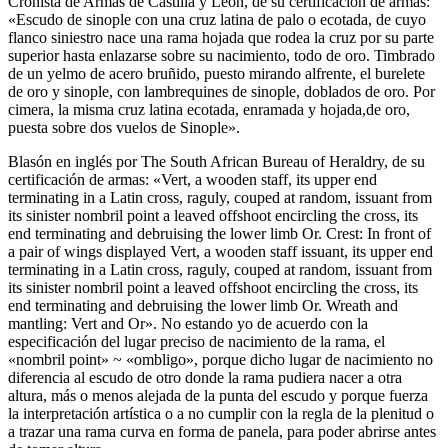
Cronista de Armas de Castilla y León, de su certificación de armas:
«
Escudo de sinople con una cruz latina de palo o ecotada, de cuyo
flanco siniestro nace una rama hojada que rodea la cruz por su parte
superior hasta enlazarse sobre su nacimiento, todo de oro. Timbrado
de un yelmo de acero bruñido, puesto mirando alfrente, el burelete
de oro y sinople, con lambrequines de sinople, doblados de oro. Por
cimera, la misma cruz latina ecotada, enramada y hojada,de oro,
puesta sobre dos vuelos de Sinople
».
Blasón en inglés por The South African Bureau of Heraldry, de su
certificación de armas: «
Vert, a wooden staff, its upper end
terminating in a Latin cross, raguly, couped at random, issuant from
its sinister nombril point a leaved offshoot encircling the cross, its
end terminating and debruising the lower limb Or. Crest: In front of
a pair of wings displayed Vert, a wooden staff issuant, its upper end
terminating in a Latin cross, raguly, couped at random, issuant from
its sinister nombril point a leaved offshoot encircling the cross, its
end terminating and debruising the lower limb Or. Wreath and
mantling: Vert and Or
». No estando yo de acuerdo con la
especificación del lugar preciso de nacimiento de la rama, el
«
nombril point
» ~ «
ombligo
», porque dicho lugar de nacimiento no
diferencia al escudo de otro donde la rama pudiera nacer a otra
altura, más o menos alejada de la punta del escudo y porque fuerza
la interpretación artística o a no cumplir con la regla de la plenitud o
a trazar una rama curva en forma de panela, para poder abrirse antes