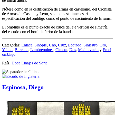
de tomar altura.
Nótese como en la certificación de armas en castellano, del Cronista
de Armas de Castilla y León, se omite esta innecesaria
especificación del ombligo como el punto de nacimiento de la rama.
El ombligo es el punto exacto de cruce del eje vertical de simetría
del escudo con el borde inferior de la banda.
Categorías:
Enlace
,
Sinople
,
Uno
,
Cruz
,
Ecotado
,
Siniestro
,
Oro
,
Yelmo
,
Burelete
,
Lambrequines
,
Cimera
,
Dos
,
Medio vuelo
y
En el
ombligo
.
Raíz:
Doce Linajes de Soria
.
Espinosa, Diego