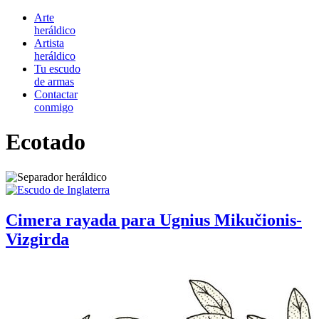
Arte
heráldico
Artista
heráldico
Tu escudo
de armas
Contactar
conmigo
Ecotado
Cimera rayada para Ugnius Mikučionis-
Vizgirda