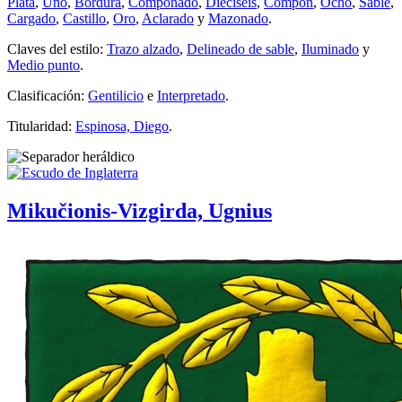
Plata
,
Uno
,
Bordura
,
Componado
,
Dieciséis
,
Compón
,
Ocho
,
Sable
,
Cargado
,
Castillo
,
Oro
,
Aclarado
y
Mazonado
.
Claves del estilo:
Trazo alzado
,
Delineado de sable
,
Iluminado
y
Medio punto
.
Clasificación:
Gentilicio
e
Interpretado
.
Titularidad:
Espinosa, Diego
.
Mikučionis-Vizgirda, Ugnius