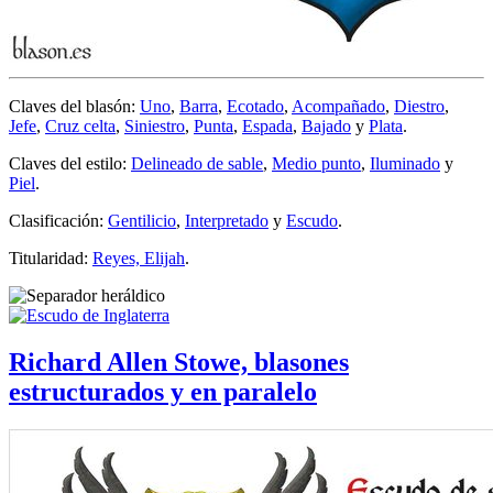
Claves del blasón:
Uno
,
Barra
,
Ecotado
,
Acompañado
,
Diestro
,
Jefe
,
Cruz celta
,
Siniestro
,
Punta
,
Espada
,
Bajado
y
Plata
.
Claves del estilo:
Delineado de sable
,
Medio punto
,
Iluminado
y
Piel
.
Clasificación:
Gentilicio
,
Interpretado
y
Escudo
.
Titularidad:
Reyes, Elijah
.
Richard Allen Stowe, blasones
estructurados y en paralelo