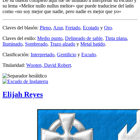
De su blasón completo aquí me he limitado a interpretar su escudo y
su lema «
Melior nullo nullus melior
» que puede traducirse del latín
como «
no soy mejor que nadie, pero nadie es mejor que yo
»
Claves del blasón:
Pleno
,
Azur
,
Fretado
,
Ecotado
y
Oro
.
Claves del estilo:
Medio punto
,
Delineado de sable
,
Tinta plana
,
Iluminado
,
Sombreado
,
Trazo alzado
y
Metal batido
.
Clasificación:
Interpretado
,
Gentilicio
y
Escudo
.
Titularidad:
Wooten, David Robert
.
Elijah Reyes