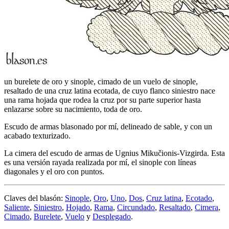
un burelete de oro y sinople, cimado de un vuelo de sinople,
resaltado de una cruz latina ecotada, de cuyo flanco siniestro nace
una rama hojada que rodea la cruz por su parte superior hasta
enlazarse sobre su nacimiento, toda de oro.
Escudo de armas blasonado por mí, delineado de sable, y con un
acabado texturizado.
La cimera del escudo de armas de Ugnius Mikučionis-Vizgirda. Esta
es una versión rayada realizada por mí, el sinople con líneas
diagonales y el oro con puntos.
Claves del blasón:
Sinople
,
Oro
,
Uno
,
Dos
,
Cruz latina
,
Ecotado
,
Saliente
,
Siniestro
,
Hojado
,
Rama
,
Circundado
,
Resaltado
,
Cimera
,
Cimado
,
Burelete
,
Vuelo
y
Desplegado
.