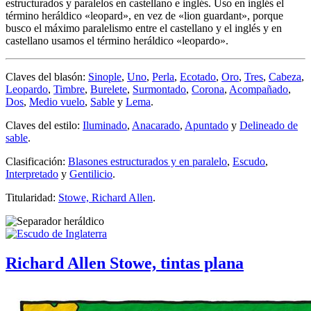
estructurados y paralelos en castellano e inglés. Uso en inglés el
término heráldico «
leopard
», en vez de «
lion guardant
», porque
busco el máximo paralelismo entre el castellano y el inglés y en
castellano usamos el término heráldico «
leopardo
».
Claves del blasón:
Sinople
,
Uno
,
Perla
,
Ecotado
,
Oro
,
Tres
,
Cabeza
,
Leopardo
,
Timbre
,
Burelete
,
Surmontado
,
Corona
,
Acompañado
,
Dos
,
Medio vuelo
,
Sable
y
Lema
.
Claves del estilo:
Iluminado
,
Anacarado
,
Apuntado
y
Delineado de
sable
.
Clasificación:
Blasones estructurados y en paralelo
,
Escudo
,
Interpretado
y
Gentilicio
.
Titularidad:
Stowe, Richard Allen
.
Richard Allen Stowe, tintas plana