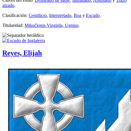
Claves del estilo:
Delineado de sable
,
Iluminado
,
Apuntado
y
Trazo
alzado
.
Clasificación:
Gentilicio
,
Interpretado
,
Boa
y
Escudo
.
Titularidad:
Mikučionis-Vizgirda, Ugnius
.
Reyes, Elijah