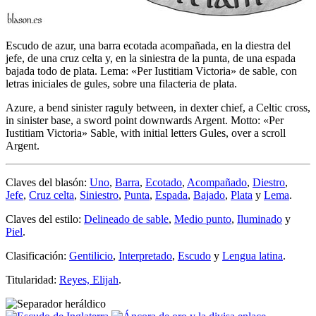
Escudo de azur, una barra ecotada acompañada, en la diestra del
jefe, de una cruz celta y, en la siniestra de la punta, de una espada
bajada todo de plata. Lema: «Per Iustitiam Victoria» de sable, con
letras iniciales de gules, sobre una filacteria de plata.
Azure, a bend sinister raguly between, in dexter chief, a Celtic cross,
in sinister base, a sword point downwards Argent. Motto: «Per
Iustitiam Victoria» Sable, with initial letters Gules, over a scroll
Argent.
Claves del blasón:
Uno
,
Barra
,
Ecotado
,
Acompañado
,
Diestro
,
Jefe
,
Cruz celta
,
Siniestro
,
Punta
,
Espada
,
Bajado
,
Plata
y
Lema
.
Claves del estilo:
Delineado de sable
,
Medio punto
,
Iluminado
y
Piel
.
Clasificación:
Gentilicio
,
Interpretado
,
Escudo
y
Lengua latina
.
Titularidad:
Reyes, Elijah
.