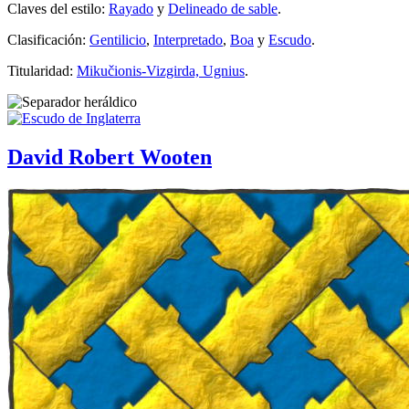
Claves del estilo:
Rayado
y
Delineado de sable
.
Clasificación:
Gentilicio
,
Interpretado
,
Boa
y
Escudo
.
Titularidad:
Mikučionis-Vizgirda, Ugnius
.
David Robert Wooten