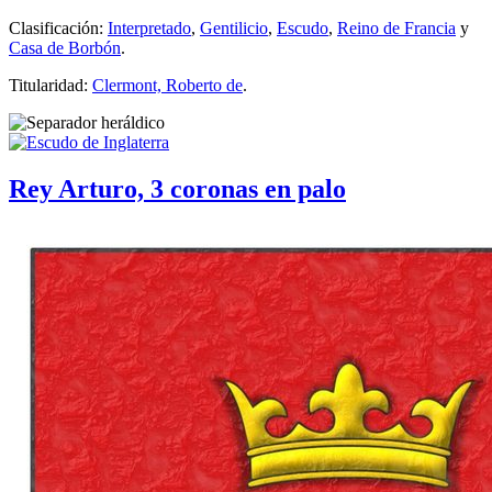
Clasificación:
Interpretado
,
Gentilicio
,
Escudo
,
Reino de Francia
y
Casa de Borbón
.
Titularidad:
Clermont, Roberto de
.
Rey Arturo, 3 coronas en palo