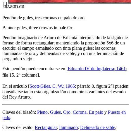
Pendón de gules, tres coronas en palo de oro.
Banner gules, three crowns in pale Or.
Pendón imaginario de Arturo de Britania interpretado de la siguiente
forma: de forma rectangular; manteniendo la proporción 5x6 de un
escudo; el campo esmaltado con tinta plana gules; las coronas
iluminadas de oro y delineadas de sable; y con una terminación de
pergamino viejo.
Este pendón puede encontrarse en [
Eduardo IV de Inglaterra; 1461
;
a
fila 15, 2
columna].
a
En el artículo [
Scott-Giles, C. W.; 1965
; párrafo 8, figura 2
] pueden
consultarse tanto esta organización como otras variantes del escudo
del Rey Arturo.
Claves del blasón:
Pleno
,
Gules
,
Oro
,
Corona
,
En palo
y
Puesto en
palo
.
Claves del estilo:
Rectangular
,
Iluminado
,
Delineado de sable
,