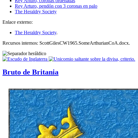
Rey Arturo, coronas ordenadas
Rey Arturo, pendón con 3 coronas en palo
The Heraldry Society
Enlace externo:
The Heraldry Society
.
Recursos internos: ScottGilesCW1965.SomeArthurianCoA.docx.
Bruto de Britania