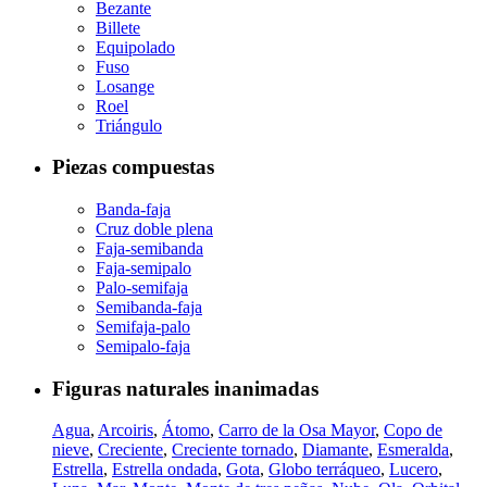
Bezante
Billete
Equipolado
Fuso
Losange
Roel
Triángulo
Piezas compuestas
Banda-faja
Cruz doble plena
Faja-semibanda
Faja-semipalo
Palo-semifaja
Semibanda-faja
Semifaja-palo
Semipalo-faja
Figuras naturales inanimadas
Agua
,
Arcoiris
,
Átomo
,
Carro de la Osa Mayor
,
Copo de
nieve
,
Creciente
,
Creciente tornado
,
Diamante
,
Esmeralda
,
Estrella
,
Estrella ondada
,
Gota
,
Globo terráqueo
,
Lucero
,