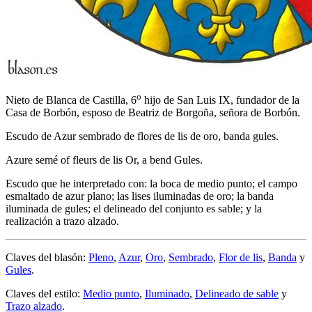
o
Nieto de Blanca de Castilla, 6
hijo de San Luis IX, fundador de la
Casa de Borbón, esposo de Beatriz de Borgoña, señora de Borbón.
Escudo de Azur sembrado de flores de lis de oro, banda gules.
Azure semé of fleurs de lis Or, a bend Gules.
Escudo que he interpretado con: la boca de medio punto; el campo
esmaltado de azur plano; las lises iluminadas de oro; la banda
iluminada de gules; el delineado del conjunto es sable; y la
realización a trazo alzado.
Claves del blasón:
Pleno
,
Azur
,
Oro
,
Sembrado
,
Flor de lis
,
Banda
y
Gules
.
Claves del estilo:
Medio punto
,
Iluminado
,
Delineado de sable
y
Trazo alzado
.