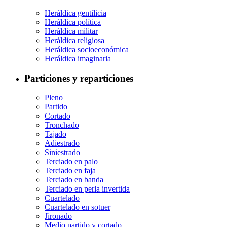
Heráldica gentilicia
Heráldica política
Heráldica militar
Heráldica religiosa
Heráldica socioeconómica
Heráldica imaginaria
Particiones y reparticiones
Pleno
Partido
Cortado
Tronchado
Tajado
Adiestrado
Siniestrado
Terciado en palo
Terciado en faja
Terciado en banda
Terciado en perla invertida
Cuartelado
Cuartelado en sotuer
Jironado
Medio partido y cortado