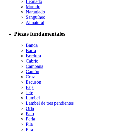
Leonado
Morado
Naranjado
Sanguíneo
Al natural
Piezas fundamentales
Banda
Barra
Bordura
Cabrio
Campaña
Cantón
Cruz
Escusón
Faja
Jefe
Lambel
Lambel de tres pendientes
Orla
Palo
Perla
Pila
Pira