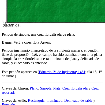
Pendón de sinople, una cruz flordelisada de plata.
Banner Vert, a cross flory Argent.
Pendón imaginario interpretado de la siguiente manera: el pendón
tiene de proporción 5x6; el campo ha sido esmaltado con tinta plana
sinople; la cruz flordelisada está iluminada de plata y delineada de
sable; y el acabado es entelado.
a
Este pendón aparece en [
Eduardo IV de Inglaterra; 1461
; fila 15, 1
columna].
Claves del blasón:
Pleno
,
Sinople
,
Plata
,
Cruz flordelisada
y
Cruz
recortada
.
Claves del estilo:
Rectangular
,
Iluminado
,
Delineado de sable
y
Entelado
.