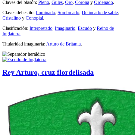
Claves del blasón:
Pleno
,
Gules
,
Oro
,
Corona
y
Ordenado
.
Claves del estilo:
Iluminado
,
Sombreado
,
Delineado de sable
,
Cristalino
y
Conopial
.
Clasificación:
Interpretado
,
Imaginario
,
Escudo
y
Reino de
Inglaterra
.
Titularidad imaginaria:
Arturo de Britania
.
Rey Arturo, cruz flordelisada