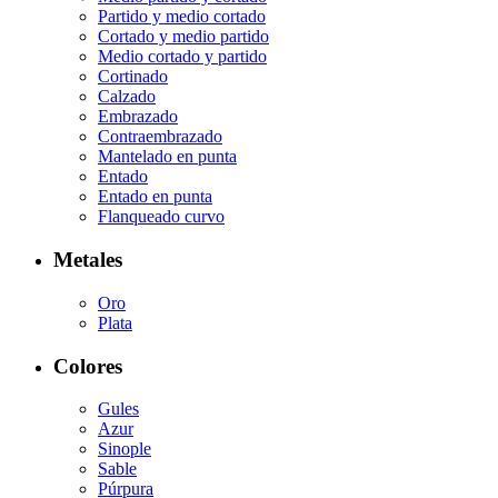
Partido y medio cortado
Cortado y medio partido
Medio cortado y partido
Cortinado
Calzado
Embrazado
Contraembrazado
Mantelado en punta
Entado
Entado en punta
Flanqueado curvo
Metales
Oro
Plata
Colores
Gules
Azur
Sinople
Sable
Púrpura