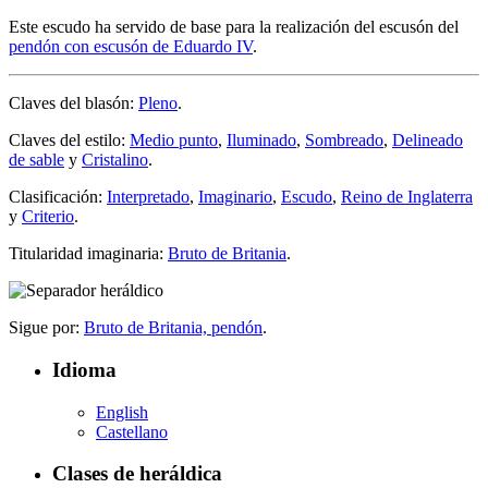
Este escudo ha servido de base para la realización del escusón del
pendón con escusón de Eduardo IV
.
Claves del blasón:
Pleno
.
Claves del estilo:
Medio punto
,
Iluminado
,
Sombreado
,
Delineado
de sable
y
Cristalino
.
Clasificación:
Interpretado
,
Imaginario
,
Escudo
,
Reino de Inglaterra
y
Criterio
.
Titularidad imaginaria:
Bruto de Britania
.
Sigue por:
Bruto de Britania, pendón
.
Idioma
English
Castellano
Clases de heráldica