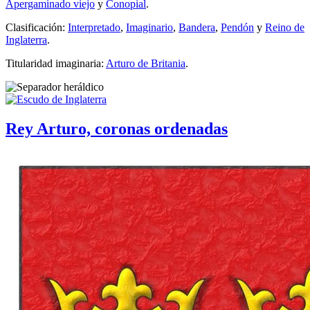
Apergaminado viejo
y
Conopial
.
Clasificación:
Interpretado
,
Imaginario
,
Bandera
,
Pendón
y
Reino de
Inglaterra
.
Titularidad imaginaria:
Arturo de Britania
.
Rey Arturo, coronas ordenadas