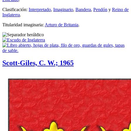
Clasificación:
Interpretado
,
Imaginario
,
Bandera
,
Pendón
y
Reino de
Inglaterra
.
Titularidad imaginaria:
Arturo de Britania
.
Scott-Giles, C. W.; 1965