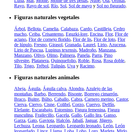
Luna
,
Mar
,
Monte
,
Monte de tres peñas
,
Nube
,
Ola
,
Orbital
,
Rayo
,
Rayo de sol
,
Río
,
Sol
,
Sol de mayo
y
Sol no figurado
.
Figuras naturales vegetales
Árbol
,
Bellota
,
Camelia
,
Calabaza
,
Cardo
,
Castilleja
,
Cedro
macho
,
Ceiba
,
Crisantemo
,
Eguzki-lore
,
Encina
,
Flor
,
Flor de
aciano
,
Flor de cornejo florido
,
Flor de lis
,
Flor de loto
,
Flor
de lúpulo
,
Fresno
,
Girasol
,
Granada
,
Laurel
,
Lirio
,
Azucena
,
Lirio de Pascua
,
Lupinus texensis
,
Madroño
,
Manzana
,
Manzano
,
Olivo
,
Olmo
,
Palmera
,
Panela
,
Parra
,
Pino
silvestre
,
Platanera
,
Quinquefolio
,
Roble
,
Rosa
,
Rosa doble
,
Tilo
,
Trigo
,
Trébol
,
Tulipán
,
Uva
y
Racimo
.
Figuras naturales animales
Abeja
,
Águila
,
Águila calva
,
Alondra
,
Azulejo de las
montañas
,
Barbo
,
Berrendo
,
Bisonte
,
Borrego cimarrón
,
Braco
,
Buitre
,
Búho
,
Caballo
,
Cabra
,
Carnero merino
,
Castor
,
Cierva
,
Ciervo
,
Cisne
,
Colibrí
,
Corzo
,
Cuervo
,
Delfín
,
Elefante
,
Escarabajo
,
Estornino
,
Figura femenina
,
Figura
masculina
,
Frailecillo
,
Gacela
,
Gallo
,
Gallo lira
,
Ganso
,
Garza
,
Gato
,
Gaviota
,
Halcón
,
Jabalí
,
Jaguar
,
Jilgero
,
Lechuza
,
Leona
,
Leopardo
,
Leopardo leonado
,
León
,
León
leopardado
,
Lince
,
Llama
,
Loba
,
Lobo
,
Loro
,
Marleta
,
Mirlo
,