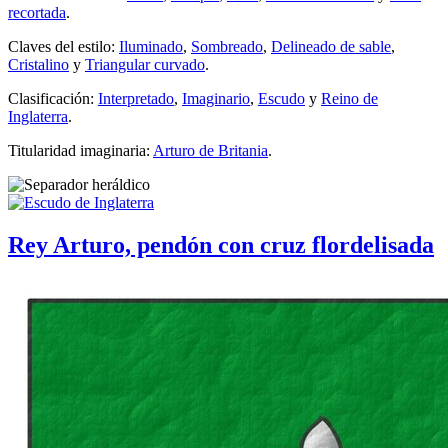
recortada
.
Claves del estilo:
Iluminado
,
Sombreado
,
Delineado de sable
,
Cristalino
y
Triangular curvado
.
Clasificación:
Interpretado
,
Imaginario
,
Escudo
y
Reino de
Inglaterra
.
Titularidad imaginaria:
Arturo de Britania
.
Rey Arturo, pendón con cruz flordelisada