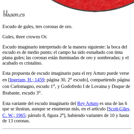
Escudo de gules, tres coronas de oro.
Gules, three crowns Or.
Escudo imaginario interpretado de la manera siguiente: la boca del
escudo es de medio punto; el campo ha sido esmaltado con tinta
plana gules; las coronas están iluminadas de oro y sombreadas; y el
acabado es cristalino.
Esta propuesta de escudo imaginario para el rey Arturo puede verse
o
en [
Ingeram, H.; 1459
; página 30, 2
escudo], compartiendo página
o
con Carlomagno, escudo 1
, y Godofredo I de Lovaina y Duque de
o
Brabante, escudo 3
.
Esta variante del escudo imaginario del
Rey Arturo
es una de las 6
que se ilustran, aunque se enumeran más, en el artículo [
Scott-Giles,
a
C. W.; 1965
; párrafo 8, figura 2
], habiendo variantes de 10 y hasta
de 13 coronas.