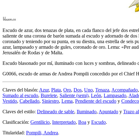
Escudo de azur, dos tenazas de plata, en cada flanco del jefe dos estre
saliente de una corona de barón sumada al escudo y adornado de dos l
coronado y teniendo por su punta, en su diestra, una estrella de seis pu
azur, lampasado y armado de gules, coronado de oro. Lema: «Per audac
Jerusalén de Rodas y de Malta.
Escudo blasonado por mí, iluminado con luces y sombras, delineado de
G0066, escudo de armas de Andrea Pompili concedido por el Chief He
Claves del blasón:
Azur
,
Plata
,
Oro
,
Dos
,
Uno
,
Tenaza
,
Acompañado
Sumado al escudo
,
Burelete
,
Saliente (semi)
,
León
,
Lampasado
,
Alad
Vestido
,
Cabellado
,
Siniestro
,
Lema
,
Pendiente del escudo
y
Condeco
Claves del estilo:
Delineado de sable
,
Iluminado
,
Apuntado
y
Trazo a
Clasificación:
Gentilicio
,
Interpretado
,
Boa
y
Escudo
.
Titularidad:
Pompili, Andrea
.