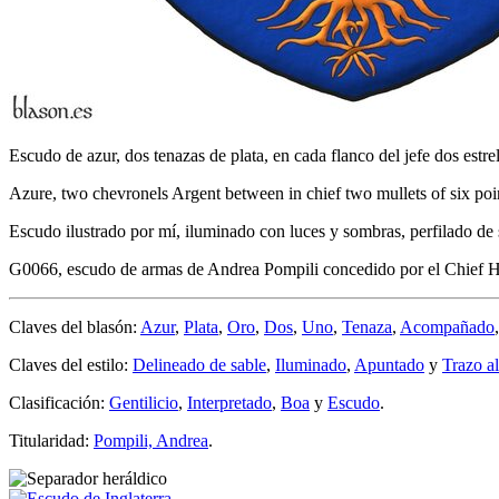
Escudo de azur, dos tenazas de plata, en cada flanco del jefe dos estrel
Azure, two chevronels Argent between in chief two mullets of six poin
Escudo ilustrado por mí, iluminado con luces y sombras, perfilado de 
G0066, escudo de armas de Andrea Pompili concedido por el Chief He
Claves del blasón:
Azur
,
Plata
,
Oro
,
Dos
,
Uno
,
Tenaza
,
Acompañado
Claves del estilo:
Delineado de sable
,
Iluminado
,
Apuntado
y
Trazo a
Clasificación:
Gentilicio
,
Interpretado
,
Boa
y
Escudo
.
Titularidad:
Pompili, Andrea
.