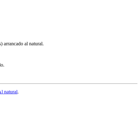
s) arrancado al natural.
do.
l natural
.