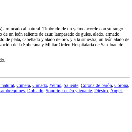
tris) arrancado al natural. Timbrado de un yelmo acorde con su rango
 de un león saliente de azur, lampasado de gules, alado, armado,
do de plata, cabellado y alado de oro, y a la siniestra, un león alado de
evoción de la Soberana y Militar Orden Hospitalaria de San Juan de
do.
 natural
,
Cimera
,
Cimado
,
Yelmo
,
Saliente
,
Corona de barón
,
Corona
,
Lambrequines
,
Doblado
,
Soporte, sostén y tenante
,
Diestro
,
Ángel
,