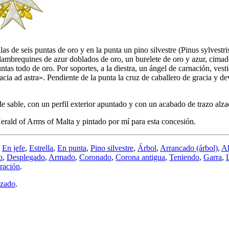
llas de seis puntas de oro y en la punta un pino silvestre (Pinus sylves
ambrequines de azur doblados de oro, un burelete de oro y azur, cimado
ntas todo de oro. Por soportes, a la diestra, un ángel de carnación, vesti
ia ad astra». Pendiente de la punta la cruz de caballero de gracia y d
 sable, con un perfil exterior apuntado y con un acabado de trazo alza
rald of Arms of Malta y pintado por mí para esta concesión.
,
En jefe
,
Estrella
,
En punta
,
Pino silvestre
,
Árbol
,
Arrancado (árbol)
,
Al
o
,
Desplegado
,
Armado
,
Coronado
,
Corona antigua
,
Teniendo
,
Garra
,
ración
.
lzado
.