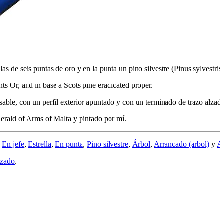
las de seis puntas de oro y en la punta un pino silvestre (Pinus sylvestri
ts Or, and in base a Scots pine eradicated proper.
sable, con un perfil exterior apuntado y con un terminado de trazo alza
rald of Arms of Malta y pintado por mí.
,
En jefe
,
Estrella
,
En punta
,
Pino silvestre
,
Árbol
,
Arrancado (árbol)
y
A
lzado
.