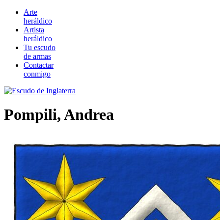
Arte
heráldico
Artista
heráldico
Tu escudo
de armas
Contactar
conmigo
Pompili, Andrea