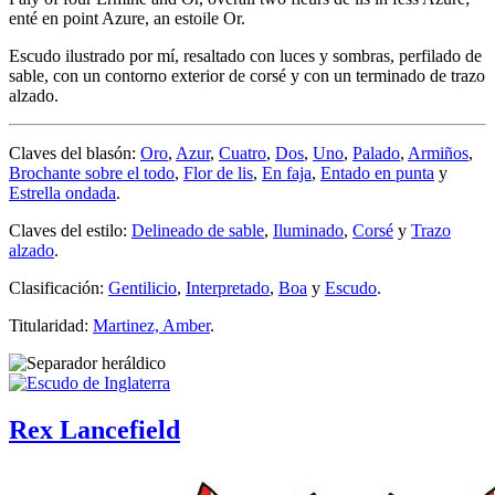
enté en point Azure, an estoile Or.
Escudo ilustrado por mí, resaltado con luces y sombras, perfilado de
sable, con un contorno exterior de corsé y con un terminado de trazo
alzado.
Claves del blasón:
Oro
,
Azur
,
Cuatro
,
Dos
,
Uno
,
Palado
,
Armiños
,
Brochante sobre el todo
,
Flor de lis
,
En faja
,
Entado en punta
y
Estrella ondada
.
Claves del estilo:
Delineado de sable
,
Iluminado
,
Corsé
y
Trazo
alzado
.
Clasificación:
Gentilicio
,
Interpretado
,
Boa
y
Escudo
.
Titularidad:
Martinez, Amber
.
Rex Lancefield