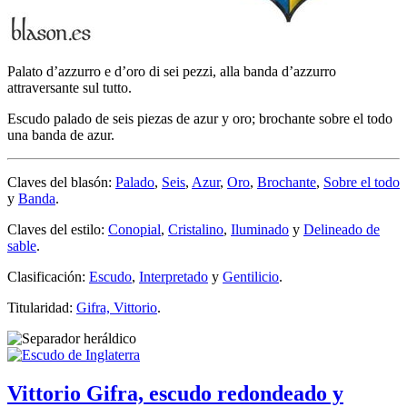
Palato d’azzurro e d’oro di sei pezzi, alla banda d’azzurro
attraversante sul tutto.
Escudo palado de seis piezas de azur y oro; brochante sobre el todo
una banda de azur.
Claves del blasón:
Palado
,
Seis
,
Azur
,
Oro
,
Brochante
,
Sobre el todo
y
Banda
.
Claves del estilo:
Conopial
,
Cristalino
,
Iluminado
y
Delineado de
sable
.
Clasificación:
Escudo
,
Interpretado
y
Gentilicio
.
Titularidad:
Gifra, Vittorio
.
Vittorio Gifra, escudo redondeado y