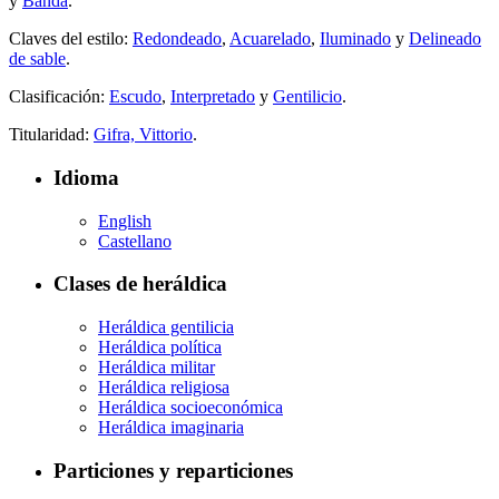
y
Banda
.
Claves del estilo:
Redondeado
,
Acuarelado
,
Iluminado
y
Delineado
de sable
.
Clasificación:
Escudo
,
Interpretado
y
Gentilicio
.
Titularidad:
Gifra, Vittorio
.
Idioma
English
Castellano
Clases de heráldica
Heráldica gentilicia
Heráldica política
Heráldica militar
Heráldica religiosa
Heráldica socioeconómica
Heráldica imaginaria
Particiones y reparticiones