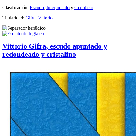
Clasificación:
Escudo
,
Interpretado
y
Gentilicio
.
Titularidad:
Gifra, Vittorio
.
Vittorio Gifra, escudo apuntado y
redondeado y cristalino