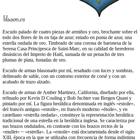
Escudo palado de cuatro piezas de armiños y oro, brochante sobre el
todo dos flores de lis en faja de azur; entado en punta de azur, una
estrella ondada de oro. Timbrado de una corona de baronesa de la
Serena Casa Principesca de Saint-Marc, en su calidad de herederos
dinásticos del Imperio de Haití, sumada de un penacho de tres
plumas de plata, fustadas de oro.
Escudo de armas blasonado por mí, resaltado con luces y sombras,
delineado de sable, con un contorno exterior de corsé y con un
acabado de trazo alzado.
Escudo de armas de Amber Martinez, California, diseñado por ella,
refinado por Kevin D Couling y Bob Juchter van Bergen Quast y
pintado por mí. La figura heráldica denominada en inglés «
estoile
»,
del francés antiguo «
estoile
», en francés moderno «
étoile
», y en
castellano «
estrella ondada
», constituye la representación heráldica
tradicional de una estrella en la heráldica inglesa. Se caracteriza por
sus brazos ondulados, en contraste con los brazos rectos de la
«
mullet
» ~ «
estrella
». La «
estoile
» está documentada desde el siglo
XIII, época en la que se utilizaba con frecuencia de forma indistinta