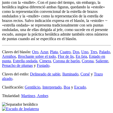
junto con la «
mullet
». Con el paso del tiempo, sin embargo, la
heráldica inglesa diferenció ambas figuras, quedando la «
estoile
»
como la representación convencional de la estrella de brazos
ondulados y la «
mullet
» como la representación de la estrella de
brazos rectos. Salvo indicación expresa en el blasón, la «
estoile
» ~
«
estrella ondada
» se representa tradicionalmente con seis puntas
onduladas, una de ellas dirigida al jefe, como sucede en el presente
escudo, aunque la práctica heráldica admite también otros números
de puntas cuando así se especifica en el blasón.
Claves del blasón:
Oro
,
Azur
,
Plata
,
Cuatro
,
Dos
,
Uno
,
Tres
,
Palado
,
Armiños
,
Brochante sobre el todo
,
Flor de lis
,
En faja
,
Entado en
punta
,
Estrella ondada
,
Cimera
,
Corona de barón
,
Corona
,
Saliente
,
Penacho de plumas
y
Fustado
.
Claves del estilo:
Delineado de sable
,
Iluminado
,
Corsé
y
Trazo
alzado
.
Clasificación:
Gentilicio
,
Interpretado
,
Boa
y
Escudo
.
Titularidad:
Martinez, Amber
.