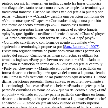
pintado por mí. En general, en inglés, cuando las líneas divisorias
son diagonales, tanto rectas como curvas, se emplea la terminología
tradicional francesa. Cuando las líneas van del jefe a la punta y son
rectas, «
Chaussé
» ~ «
Calzado
» designa una partición con forma de
«
V
», mientras que «
Chapé
» ~ «
Cortinado
» designa una partición
con forma de acento circunflejo «
^
». Cuando esas mismas
particiones presentan líneas curvas, se añade el adjetivo francés
«
ployé
», que significa curvilíneo, obteniéndose así «
Chaussé ployé
»
~ «
Calzado curvilíneo
», con forma de «
V
», y «
Chapé ployé
» ~
«
Cortinado curvilíneo
», con forma de acento circunflejo «
^
»,
siguiendo la terminología propuesta por [
Sanz Lacorte, J.; 2007
].
Existe una segunda familia de particiones cuyas líneas parten del
centro del escudo. Cuando estas líneas son rectas, se utilizan los
términos ingleses «
Party per chevron reversed
» ~ «
Mantelado en
jefe
» para la partición en forma de «
V
» que va del jefe al centro, y
«
Party per chevron
» ~ «
Mantelado en punta
» para la partición en
forma de acento circunflejo «
^
» que va del centro a la punta, siendo
esta última la más frecuente de las particiones aquí descritas. Cuando
dichas particiones presentan líneas curvas, se recurre nuevamente a
la terminología francesa: «
Enté en chef
» ~ «
Entado en jefe
» para la
partición curvilínea en forma de «
V
» que va del centro al jefe; «
Enté
en point
» ~ «
Entado en punta
» para la partición curvilínea en forma
de acento circunflejo «
^
» que va del centro a la punta; «
Enté en chef
enhanced
» ~ «
Entado en jefe alzado
» cuando el entado superior
nace por encima del centro, aproximadamente en el tercio superior