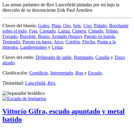
Las armas parlantes de Rex Lancefield pintadas por mí bajo la
dirección de su descenciente Erik Paul Arnelien.
Claves del blasón:
Gules
,
Plata
,
Oro
,
Seis
,
Uno
,
Palado
,
Brochante
sobre el todo
,
Faja
,
Cargado
,
Lanza
,
Cimera
,
Cimado
,
Yelmo
,
Forrado
,
Burelete
,
Brazo
,
Armado (brazo)
,
Puesto en banda
,
Teniendo
,
Puesto en barra
,
Arco
,
Cordón
,
Flecha
,
Punta a la
siniestra
,
Lambrequines
y
Lema
.
Claves del estilo:
Delineado de sable
,
Iluminado
,
Casulla
y
Trazo
alzado
.
Clasificación:
Gentilicio
,
Interpretado
,
Boa
y
Escudo
.
Titularidad:
Lancefield, Rex
.
Vittorio Gifra, escudo apuntado y metal
batido