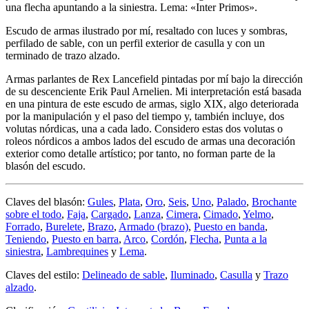
una flecha apuntando a la siniestra. Lema: «Inter Primos».
Escudo de armas ilustrado por mí, resaltado con luces y sombras,
perfilado de sable, con un perfil exterior de casulla y con un
terminado de trazo alzado.
Armas parlantes de Rex Lancefield pintadas por mí bajo la dirección
de su descenciente Erik Paul Arnelien. Mi interpretación está basada
en una pintura de este escudo de armas, siglo XIX, algo deteriorada
por la manipulación y el paso del tiempo y, también incluye, dos
volutas nórdicas, una a cada lado. Considero estas dos volutas o
roleos nórdicos a ambos lados del escudo de armas una decoración
exterior como detalle artístico; por tanto, no forman parte de la
blasón del escudo.
Claves del blasón:
Gules
,
Plata
,
Oro
,
Seis
,
Uno
,
Palado
,
Brochante
sobre el todo
,
Faja
,
Cargado
,
Lanza
,
Cimera
,
Cimado
,
Yelmo
,
Forrado
,
Burelete
,
Brazo
,
Armado (brazo)
,
Puesto en banda
,
Teniendo
,
Puesto en barra
,
Arco
,
Cordón
,
Flecha
,
Punta a la
siniestra
,
Lambrequines
y
Lema
.
Claves del estilo:
Delineado de sable
,
Iluminado
,
Casulla
y
Trazo
alzado
.