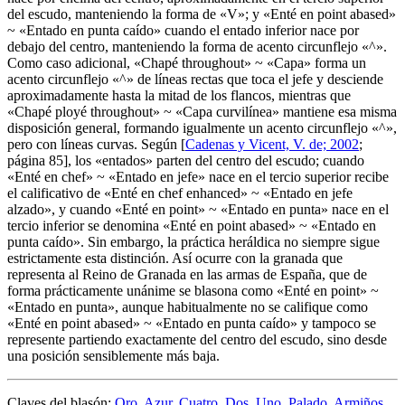
del escudo, manteniendo la forma de «
V
»; y «
Enté en point abased
»
~ «
Entado en punta caído
» cuando el entado inferior nace por
debajo del centro, manteniendo la forma de acento circunflejo «
^
».
Como caso adicional, «
Chapé throughout
» ~ «
Capa
» forma un
acento circunflejo «
^
» de líneas rectas que toca el jefe y desciende
aproximadamente hasta la mitad de los flancos, mientras que
«
Chapé ployé throughout
» ~ «
Capa curvilínea
» mantiene esa misma
disposición general, formando igualmente un acento circunflejo «
^
»,
pero con líneas curvas. Según [
Cadenas y Vicent, V. de; 2002
;
página 85], los «
entados
» parten del centro del escudo; cuando
«
Enté en chef
» ~ «
Entado en jefe
» nace en el tercio superior recibe
el calificativo de «
Enté en chef enhanced
» ~ «
Entado en jefe
alzado
», y cuando «
Enté en point
» ~ «
Entado en punta
» nace en el
tercio inferior se denomina «
Enté en point abased
» ~ «
Entado en
punta caído
». Sin embargo, la práctica heráldica no siempre sigue
estrictamente esta distinción. Así ocurre con la granada que
representa al Reino de Granada en las armas de España, que de
forma prácticamente unánime se blasona como «
Enté en point
» ~
«
Entado en punta
», aunque habitualmente no se califique como
«
Enté en point abased
» ~ «
Entado en punta caído
» y tampoco se
represente partiendo exactamente del centro del escudo, sino desde
una posición sensiblemente más baja.
Claves del blasón:
Oro
,
Azur
,
Cuatro
,
Dos
,
Uno
,
Palado
,
Armiños
,