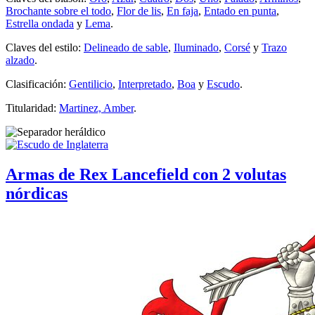
Brochante sobre el todo
,
Flor de lis
,
En faja
,
Entado en punta
,
Estrella ondada
y
Lema
.
Claves del estilo:
Delineado de sable
,
Iluminado
,
Corsé
y
Trazo
alzado
.
Clasificación:
Gentilicio
,
Interpretado
,
Boa
y
Escudo
.
Titularidad:
Martinez, Amber
.
Armas de Rex Lancefield con 2 volutas
nórdicas