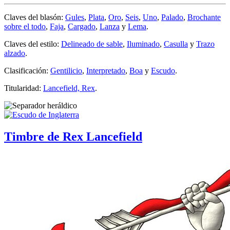
Claves del blasón:
Gules
,
Plata
,
Oro
,
Seis
,
Uno
,
Palado
,
Brochante
sobre el todo
,
Faja
,
Cargado
,
Lanza
y
Lema
.
Claves del estilo:
Delineado de sable
,
Iluminado
,
Casulla
y
Trazo
alzado
.
Clasificación:
Gentilicio
,
Interpretado
,
Boa
y
Escudo
.
Titularidad:
Lancefield, Rex
.
Timbre de Rex Lancefield