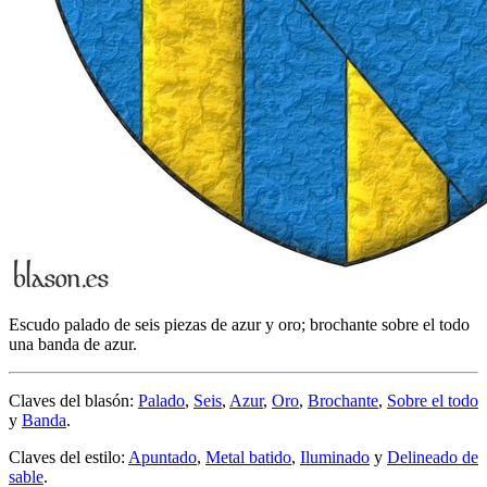
Escudo palado de seis piezas de azur y oro; brochante sobre el todo
una banda de azur.
Claves del blasón:
Palado
,
Seis
,
Azur
,
Oro
,
Brochante
,
Sobre el todo
y
Banda
.
Claves del estilo:
Apuntado
,
Metal batido
,
Iluminado
y
Delineado de
sable
.