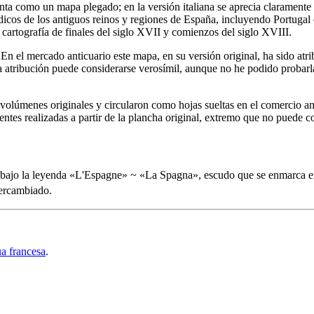
senta como un mapa plegado; en la versión italiana se aprecia claramente 
icos de los antiguos reinos y regiones de España, incluyendo Portugal 
 cartografía de finales del siglo XVII y comienzos del siglo XVIII.
o. En el mercado anticuario este mapa, en su versión original, ha sido a
ta atribución puede considerarse verosímil, aunque no he podido probar
 volúmenes originales y circularon como hojas sueltas en el comercio a
entes realizadas a partir de la plancha original, extremo que no puede 
 bajo la leyenda «
L'Espagne
» ~ «
La Spagna
», escudo que se enmarca en
ntercambiado.
a francesa
.