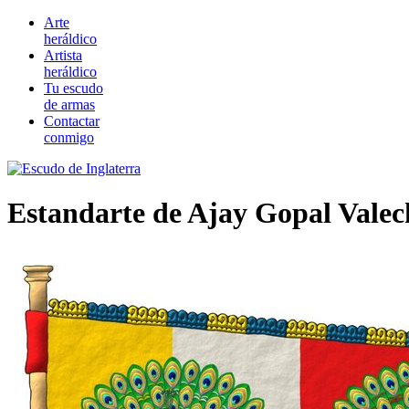
Arte
heráldico
Artista
heráldico
Tu escudo
de armas
Contactar
conmigo
Estandarte de Ajay Gopal Valec