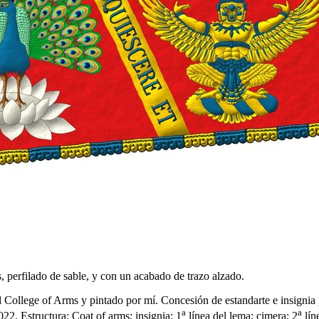
, perfilado de sable, y con un acabado de trazo alzado.
el College of Arms y pintado por mí. Concesión de estandarte e insigni
a
a
2. Estructura: Coat of arms; insignia; 1
línea del lema; cimera; 2
lín