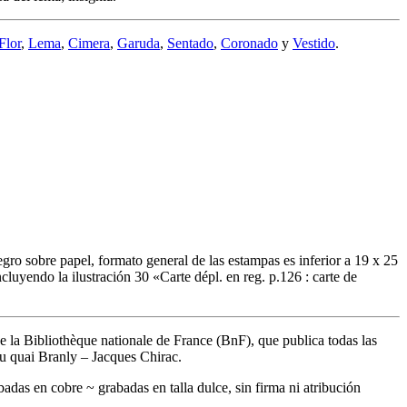
Flor
,
Lema
,
Cimera
,
Garuda
,
Sentado
,
Coronado
y
Vestido
.
gro sobre papel, formato general de las estampas es inferior a 19 x 25
ncluyendo la ilustración 30 «
Carte dépl. en reg. p.126 : carte de
de la Bibliothèque nationale de France (BnF), que publica todas las
u quai Branly – Jacques Chirac.
adas en cobre ~ grabadas en talla dulce, sin firma ni atribución