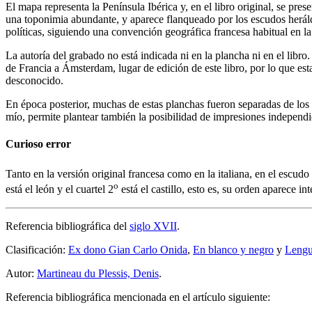
El mapa representa la Península Ibérica y, en el libro original, se pre
una toponimia abundante, y aparece flanqueado por los escudos heráld
políticas, siguiendo una convención geográfica francesa habitual en la
La autoría del grabado no está indicada ni en la plancha ni en el libr
de Francia a Ámsterdam, lugar de edición de este libro, por lo que es
desconocido.
En época posterior, muchas de estas planchas fueron separadas de los
mío, permite plantear también la posibilidad de impresiones independi
Curioso error
Tanto en la versión original francesa como en la italiana, en el escudo
o
está el león y el cuartel 2
está el castillo, esto es, su orden aparece i
Referencia bibliográfica del
siglo XVII
.
Clasificación:
Ex dono Gian Carlo Onida
,
En blanco y negro
y
Lengu
Autor:
Martineau du Plessis, Denis
.
Referencia bibliográfica mencionada en el artículo siguiente: