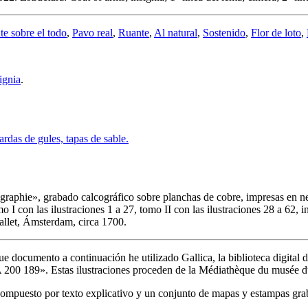
e sobre el todo
,
Pavo real
,
Ruante
,
Al natural
,
Sostenido
,
Flor de loto
,
ignia
.
graphie
», grabado calcográfico sobre planchas de cobre, impresas en ne
I con las ilustraciones 1 a 27, tomo II con las ilustraciones 28 a 62, i
Gallet, Ámsterdam, circa 1700.
ue documento a continuación he utilizado Gallica, la biblioteca digital 
A 200 189
». Estas ilustraciones proceden de la Médiathèque du musée d
 compuesto por texto explicativo y un conjunto de mapas y estampas grab