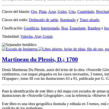
Claves del blasón:
Oro
,
Plata
,
Azur
,
Gules
,
Uno
,
Cuartelado
,
Brochant
Claves del estilo:
Delineado de sable
,
Iluminado
y
Trazo alzado
.
Clasificación:
Gentilicio
,
Interpretado
,
Boa
,
Estandarte
,
Bandera
e
Ins
Titularidad:
Valecha, Ajay Gopal
.
Martineau du Plessis, D.; 1700
Denis Martineau Du Plessis, autor del texto de la obra «
Nouvelle Géo
centímetros, con mapas plegados en los casos necesarios, 3 tomos, tomo 
l'Espagne
», tomo III con las ilustraciones 63 a 91, publicada por G. 
Para la identificación de este libro y del mapa con escudos de armas q
ilustraciones de «
Nouvelle Géographie
», con la referencia «
Réserve 
Este libro es una obra geográfica ilustrada y editada en 3 tomos, está
explícita de los grabadores.